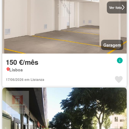
Ver foto
Garagem
150 €/mês
Lisboa
17/06/2026 em Listanza