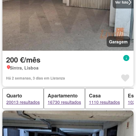
Ver foto
Garagem
200 €/mês
Sintra, Lisboa
Há 2 semanas, 3 dias em Listanza
Quarto
Apartamento
Casa
Esc
20013 resultados
16730 resultados
1110 resultados
102