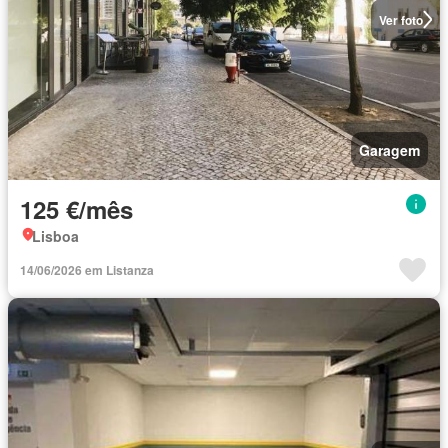
Ver foto
Garagem
125 €/mês
Lisboa
14/06/2026 em Listanza