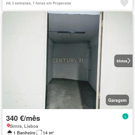
Há 3 semanas, 7 horas em Properstar
6
fotos
Garagem
340 €/mês
Sintra, Lisboa
1 Banheiro
14 m²