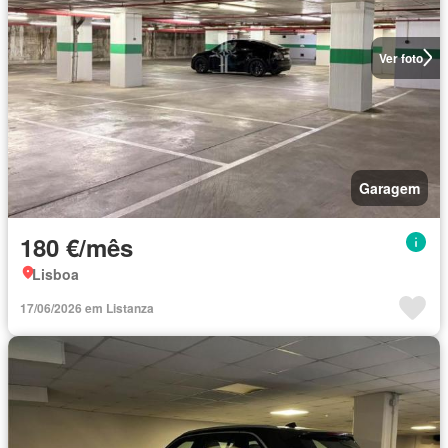
Ver foto
Garagem
180 €/mês
Lisboa
17/06/2026 em Listanza