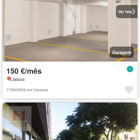
Ver foto
Garagem
150 €/mês
Lisboa
17/06/2026 em Listanza