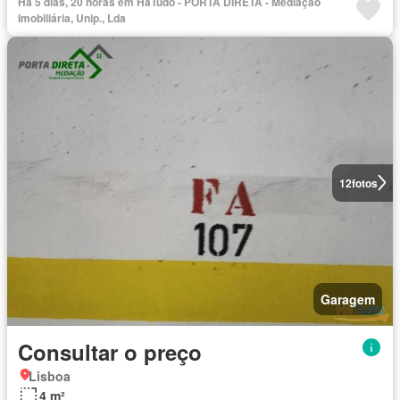
Há 5 dias, 20 horas em HáTudo - PORTA DIRETA - Mediação
Imobiliária, Unip., Lda
12
fotos
Garagem
Consultar o preço
Lisboa
4 m²