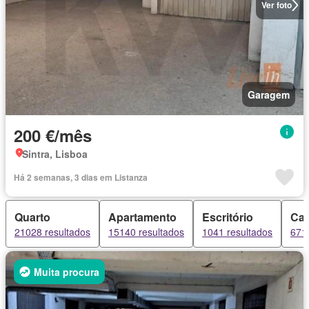
Ver foto
Garagem
200 €/mês
Sintra, Lisboa
Há 2 semanas, 3 dias em Listanza
Quarto
Apartamento
Escritório
Ca
21028 resultados
15140 resultados
1041 resultados
671 
Muita procura