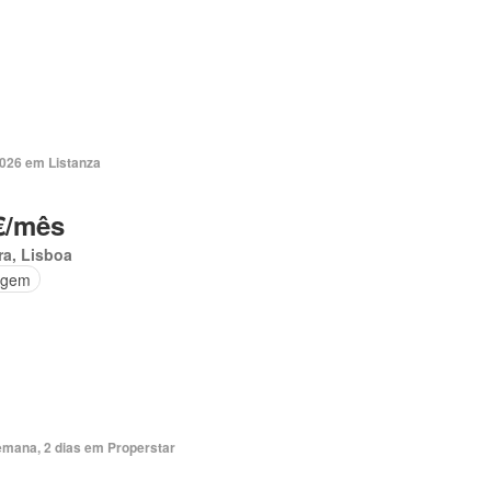
2026 em Listanza
€/mês
ra, Lisboa
agem
emana, 2 dias em Properstar