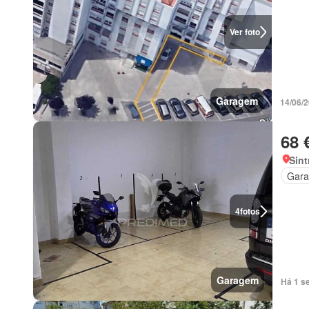
Ver foto
Garagem
14/06/
68 
Sint
Gar
4
fotos
Garagem
Há 1 s