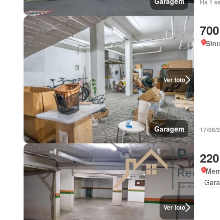
Garagem
Há 1 s
700
Sint
Ver foto
Garagem
17/06/
220
Mem 
Gar
Ver foto