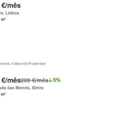
 €/mês
ra, Lisboa
 m²
emana, 6 dias em Properstar
 €/mês
200 €/mês
5%
da das Mercês, Sintra
 m²