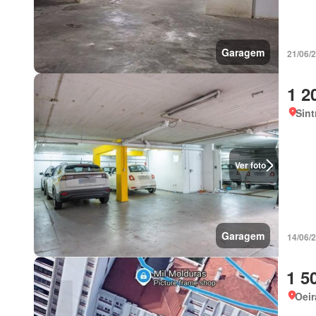
Garagem
21/06/
1 2
Sint
Ver foto
Garagem
14/06/
1 5
Oeir