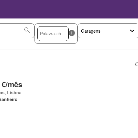
O
 €/mês
as, Lisboa
Banheiro