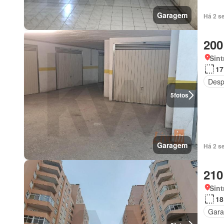
Garagem
Há 2 s
200
Sint
17
Desp
5
fotos
Garagem
Há 2 s
210
Sint
18
Gar