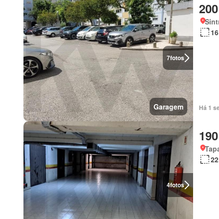
200
Sint
16
7
fotos
Garagem
Há 1 s
190
Tapa
22
4
fotos