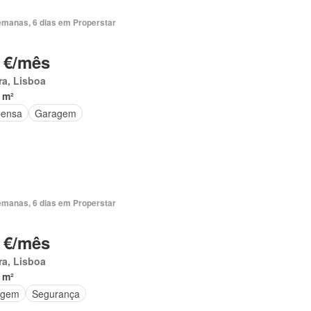
emanas, 6 dias em Properstar
 €/mês
ra, Lisboa
 m²
ensa
Garagem
emanas, 6 dias em Properstar
 €/mês
ra, Lisboa
 m²
agem
Segurança