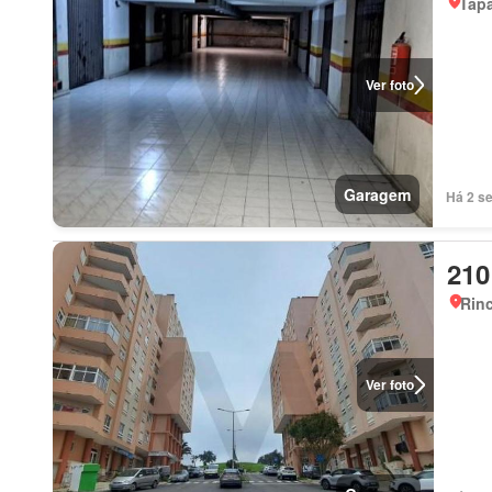
Tapa
Ver foto
Garagem
Há 2 s
210
Rinc
Ver foto