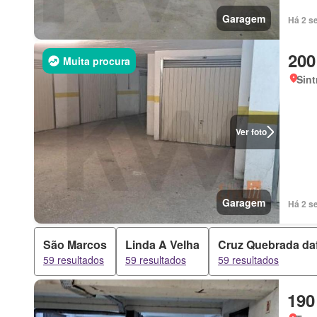
Garagem
Há 2 s
200
Muita procura
Sint
Ver foto
Garagem
Há 2 s
São Marcos
Linda A Velha
Cruz Quebrada da
59 resultados
59 resultados
59 resultados
190