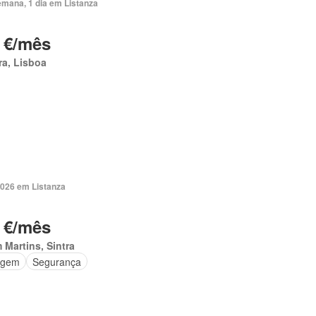
emana, 1 dia em Listanza
 €/mês
ra, Lisboa
2026 em Listanza
 €/mês
Martins, Sintra
agem
Segurança