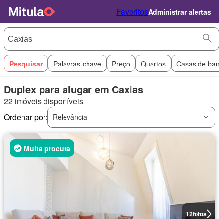
Favoritos
Administrar alertas
Pesquisar
Palavras-chave
Preço
Quartos
Casas de ba
Duplex para alugar em Caxias
22 imóveis disponíveis
Ordenar por:
Relevância
Muita procura
12
fotos