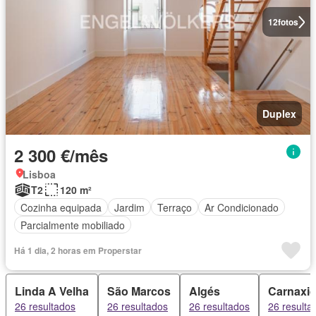
12
fotos
Duplex
2 300 €/mês
Lisboa
T2
120 m²
Cozinha equipada
Jardim
Terraço
Ar Condicionado
Parcialmente mobiliado
Há 1 dia, 2 horas em Properstar
Linda A Velha
São Marcos
Algés
Carnaxi
26 resultados
26 resultados
26 resultados
26 resulta