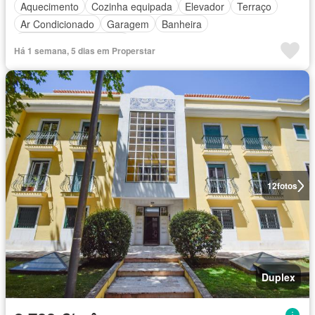
Aquecimento
Cozinha equipada
Elevador
Terraço
Ar Condicionado
Garagem
Banheira
Parcialmente mobiliado
Há 1 semana, 5 dias em Properstar
12
fotos
Duplex