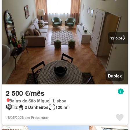
12
fotos
Duplex
2 500 €/mês
Bairro de São Miguel, Lisboa
T2
2 Banheiros
120 m²
18/05/2026 em Properstar