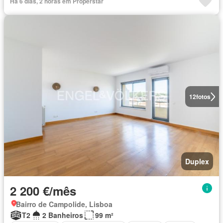
Há 6 dias, 2 horas em Properstar
12
fotos
Duplex
2 200 €/mês
Bairro de Campolide, Lisboa
T2
2 Banheiros
99 m²