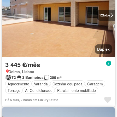
12
fotos
Duplex
3 445 €/mês
Oeiras, Lisboa
T3
3 Banheiros
300 m²
Aquecimento
Varanda
Cozinha equipada
Garagem
Terraço
Ar Condicionado
Parcialmente mobiliado
Há 5 dias, 2 horas em LuxuryEstate