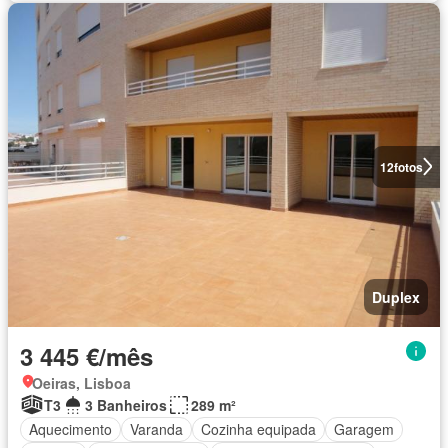
12
fotos
Duplex
3 445 €/mês
Oeiras, Lisboa
T3
3 Banheiros
289 m²
Aquecimento
Varanda
Cozinha equipada
Garagem