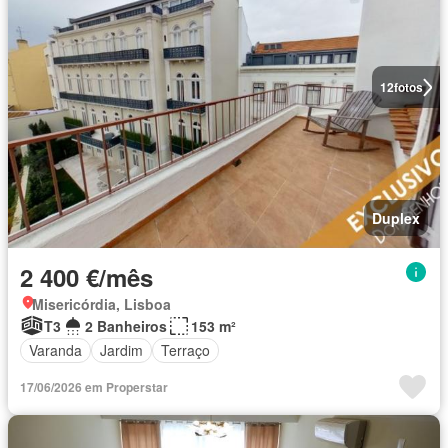
12
fotos
Duplex
2 400 €/mês
Misericórdia, Lisboa
T3
2 Banheiros
153 m²
Varanda
Jardim
Terraço
17/06/2026 em Properstar