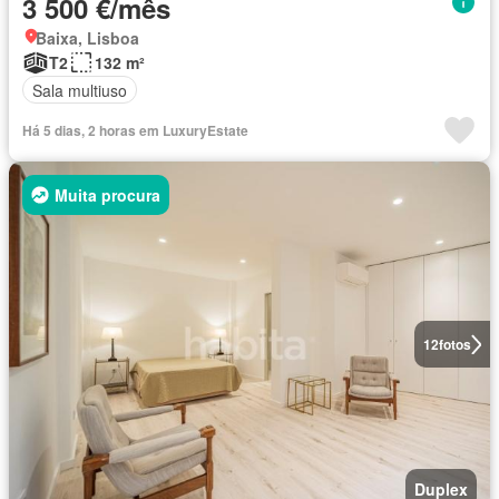
3 500 €/mês
Baixa, Lisboa
T2
132 m²
Sala multiuso
Há 5 dias, 2 horas em LuxuryEstate
Muita procura
12
fotos
Duplex