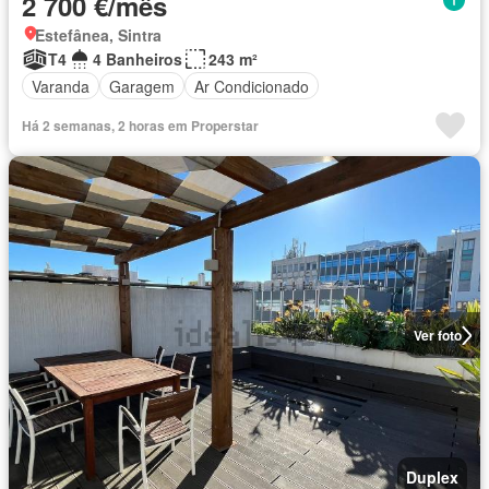
2 700 €/mês
Estefânea, Sintra
T4
4 Banheiros
243 m²
Varanda
Garagem
Ar Condicionado
Há 2 semanas, 2 horas em Properstar
Ver foto
Duplex