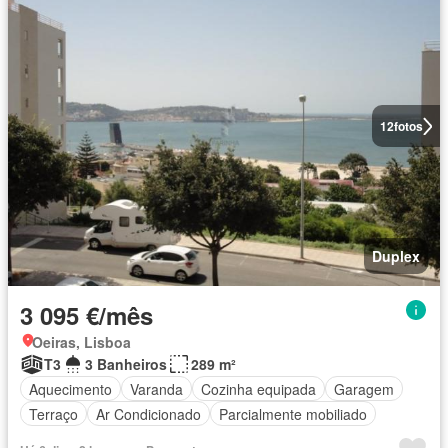
12
fotos
Duplex
3 095 €/mês
Oeiras, Lisboa
T3
3 Banheiros
289 m²
Aquecimento
Varanda
Cozinha equipada
Garagem
Terraço
Ar Condicionado
Parcialmente mobiliado