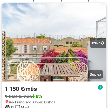
12
fotos
Duplex
1 150 €/mês
1 250 €/mês
8%
São Francisco Xavier, Lisboa
T1
46 m²