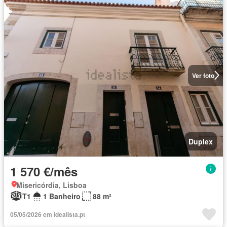
Ver foto
Duplex
1 570 €/mês
Misericórdia, Lisboa
T1
1 Banheiro
88 m²
05/05/2026 em idealista.pt