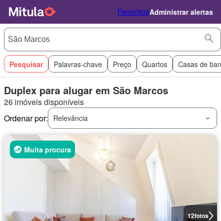
Favoritos
Administrar alertas
Pesquisar
Palavras-chave
Preço
Quartos
Casas de ba
Duplex para alugar em São Marcos
26 imóveis disponíveis
Ordenar por:
Relevância
Muita procura
12
fotos