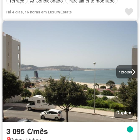
Terraço
Ar Condicionado
Parcialmente mobiliado
Há 4 dias, 16 horas em LuxuryEstate
12
fotos
Duplex
3 095 €/mês
Oeiras, Lisboa