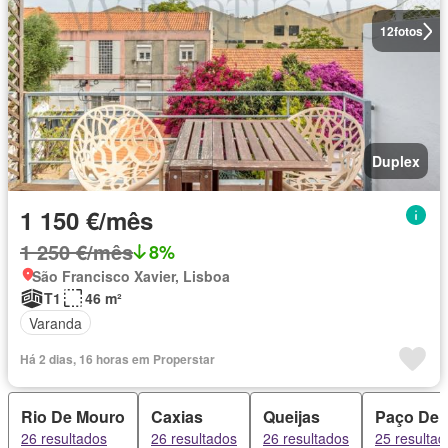
12
fotos
Duplex
1 150 €/mês
1 250 €/mês
8%
São Francisco Xavier, Lisboa
T1
46 m²
Varanda
Há 2 dias, 16 horas em Properstar
Rio De Mouro
Caxias
Queijas
Paço De 
26 resultados
26 resultados
26 resultados
25 resultad