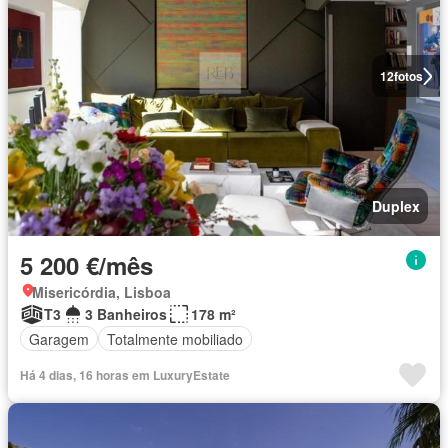
12
fotos
Duplex
5 200 €/mês
Misericórdia, Lisboa
T3
3 Banheiros
178 m²
Garagem
Totalmente mobiliado
Há 4 dias, 16 horas em LuxuryEstate