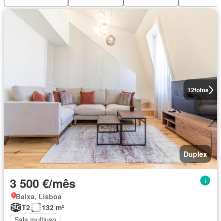
12
fotos
Duplex
3 500 €/mês
Baixa, Lisboa
T2
132 m²
Sala multiuso