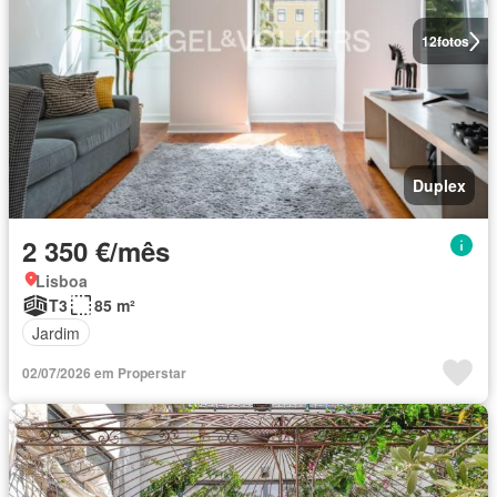
12
fotos
Duplex
2 350 €/mês
Lisboa
T3
85 m²
Jardim
02/07/2026 em Properstar