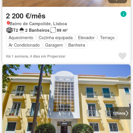
2 200 €/mês
Bairro de Campolide, Lisboa
T2
2 Banheiros
99 m²
Aquecimento
Cozinha equipada
Elevador
Terraço
Ar Condicionado
Garagem
Banheira
Parcialmente mobiliado
Há 1 semana, 4 dias em Properstar
12
fotos