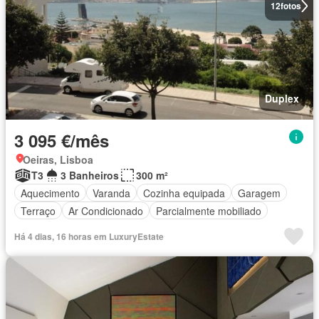
12
fotos
Duplex
3 095 €/mês
Oeiras, Lisboa
T3
3 Banheiros
300 m²
Aquecimento
Varanda
Cozinha equipada
Garagem
Terraço
Ar Condicionado
Parcialmente mobiliado
Há 4 dias, 16 horas em LuxuryEstate