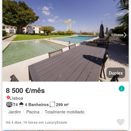
12
fotos
Duplex
8 500 €/mês
Lisboa
T4
4 Banheiros
299 m²
Jardim
Piscina
Totalmente mobiliado
Há 4 dias, 16 horas em LuxuryEstate