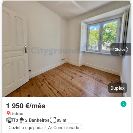
12
fotos
Duplex
1 950 €/mês
Lisboa
T3
2 Banheiros
85 m²
Cozinha equipada
Ar Condicionado