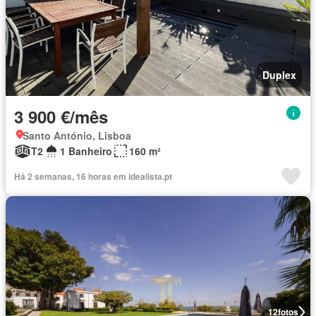
Duplex
3 900 €/mês
Santo António, Lisboa
T2
1 Banheiro
160 m²
Há 2 semanas, 16 horas em idealista.pt
12
fotos