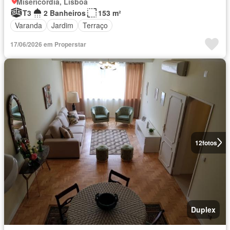
Misericórdia, Lisboa
T3
2 Banheiros
153 m²
Varanda
Jardim
Terraço
17/06/2026 em Properstar
12
fotos
Duplex