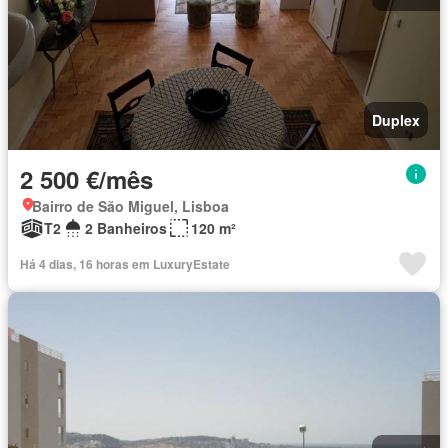
Duplex
2 500 €/mês
Bairro de São Miguel, Lisboa
T2
2 Banheiros
120 m²
Há 4 dias, 16 horas em LuxuryEstate