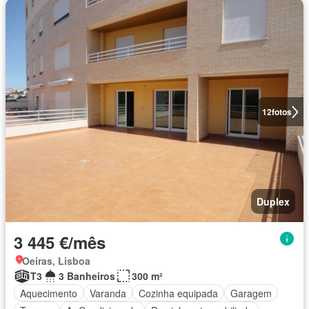
12
fotos
Duplex
3 445 €/mês
Oeiras, Lisboa
T3
3 Banheiros
300 m²
Aquecimento
Varanda
Cozinha equipada
Garagem