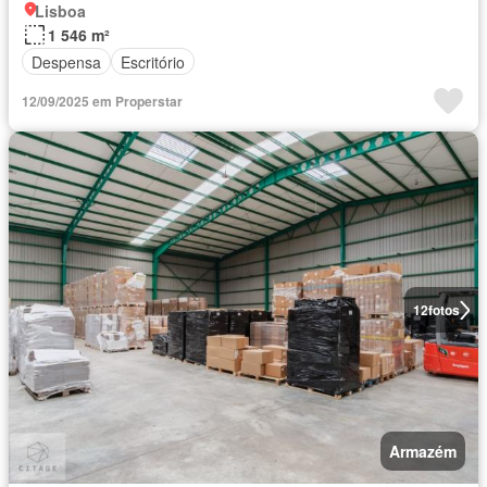
Lisboa
1 546 m²
Despensa
Escritório
12/09/2025 em Properstar
12
fotos
Armazém