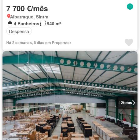
7 700 €/mês
Albarraque, Sintra
4 Banheiros
940 m²
Despensa
Há 2 semanas, 6 dias em Properstar
12
fotos