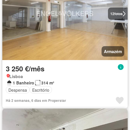
12
fotos
Armazém
3 250 €/mês
Lisboa
1 Banheiro
314 m²
Despensa
Escritório
Há 2 semanas, 6 dias em Properstar