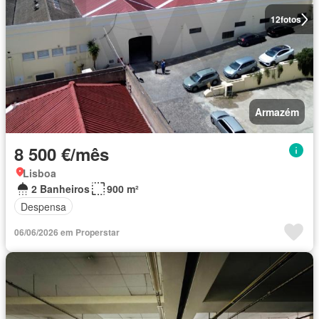
12
fotos
Armazém
8 500 €/mês
Lisboa
2 Banheiros
900 m²
Despensa
06/06/2026 em Properstar