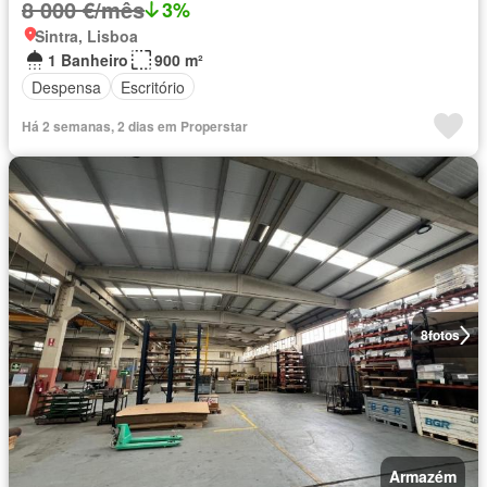
8 000 €/mês
3%
Sintra, Lisboa
1 Banheiro
900 m²
Despensa
Escritório
Há 2 semanas, 2 dias em Properstar
8
fotos
Armazém