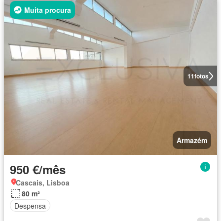
Muita procura
11
fotos
Armazém
950 €/mês
Cascais, Lisboa
80 m²
Despensa