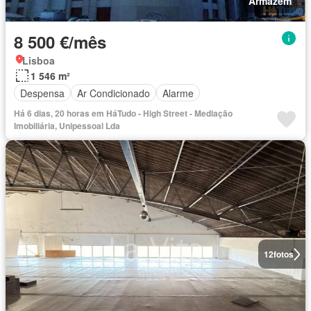
Armazém
8 500 €/mês
Lisboa
1 546 m²
Despensa
Ar Condicionado
Alarme
Há 6 dias, 20 horas em HáTudo - High Street - Mediação
Imobiliária, Unipessoal Lda
12
fotos