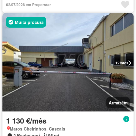
02/07/2026 em Properstar
Muita procura
12
fotos
Armazém
1 130 €/mês
Matos Cheirinhos, Cascais
2 Banheiros
105 m²