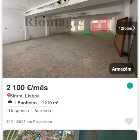
12
fotos
Armazém
2 100 €/mês
Sintra, Lisboa
1 Banheiro
210 m²
Despensa
Varanda
30/11/2025 em Properstar