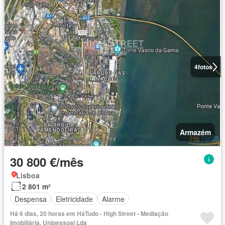
4
fotos
Armazém
30 800 €/mês
Lisboa
2 801 m²
Despensa
Eletricidade
Alarme
Há 6 dias, 20 horas em HáTudo - High Street - Mediação
Imobiliária, Unipessoal Lda