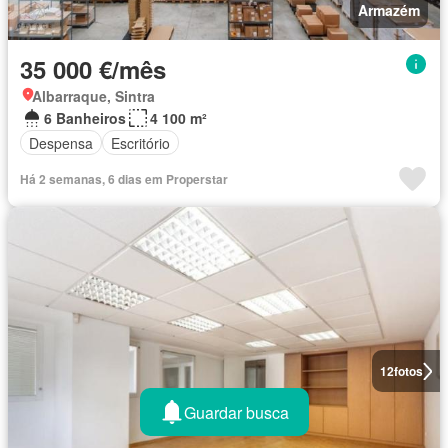
Armazém
35 000 €/mês
Albarraque, Sintra
6 Banheiros
4 100 m²
Despensa
Escritório
Há 2 semanas, 6 dias em Properstar
12
fotos
Guardar busca