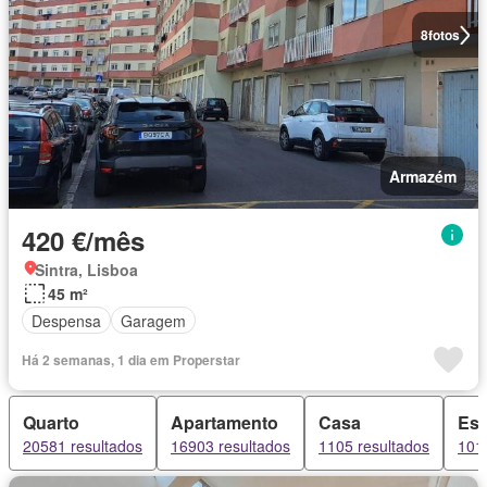
8
fotos
Armazém
420 €/mês
Sintra, Lisboa
45 m²
Despensa
Garagem
Há 2 semanas, 1 dia em Properstar
Quarto
Apartamento
Casa
Esc
20581 resultados
16903 resultados
1105 resultados
101