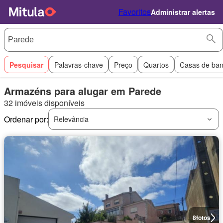
Favoritos
Administrar alertas
Pesquisar
Palavras-chave
Preço
Quartos
Casas de ba
Armazéns para alugar em Parede
32 imóveis disponíveis
Ordenar por:
Relevância
8
fotos