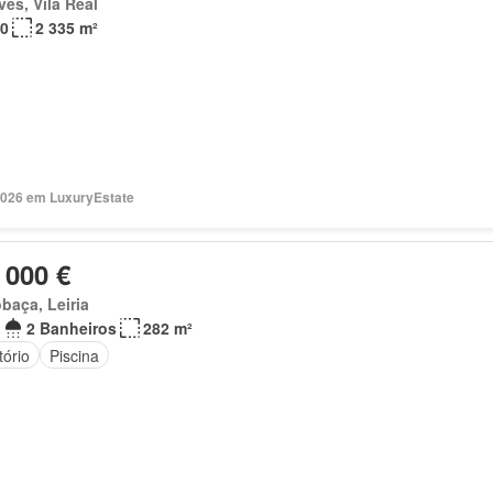
es, Vila Real
0
2 335 m²
2026 em LuxuryEstate
 000 €
baça, Leiria
2 Banheiros
282 m²
tório
Piscina