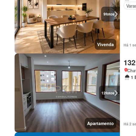
Vara
9
fotos
Vivenda
Há 1 s
132
Chav
1 
12
fotos
Apartamento
Há 2 s