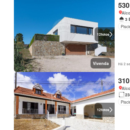
530
Alco
3 
Pisci
12
fotos
Vivenda
Há 2 s
310
Alco
23
Pisci
12
fotos