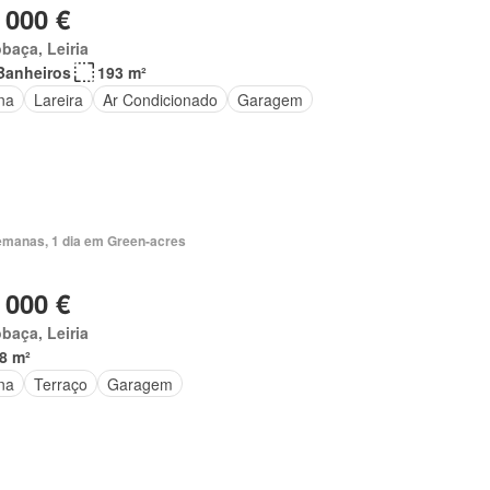
 000 €
baça, Leiria
Banheiros
193 m²
na
Lareira
Ar Condicionado
Garagem
emanas, 1 dia em Green-acres
 000 €
baça, Leiria
8 m²
na
Terraço
Garagem