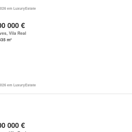
2026 em LuxuryEstate
00 000 €
es, Vila Real
335 m²
2026 em LuxuryEstate
00 000 €