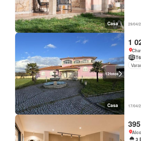
Casa
29/04/
1 0
Chav
T6
Vara
12
fotos
Casa
17/04/
395
Alco
3 