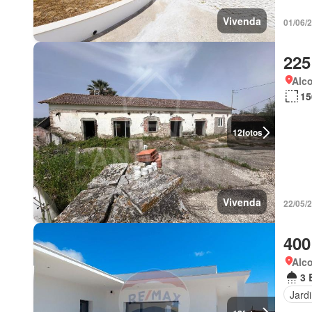
Vivenda
01/06/
225
Alco
15
12
fotos
Vivenda
22/05/
400
Alco
3 
Jard