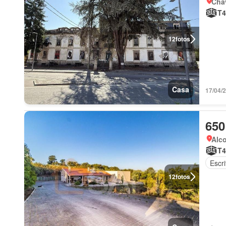
Chav
T4
12
fotos
Casa
17/04/
650
Alco
T4
Escri
12
fotos