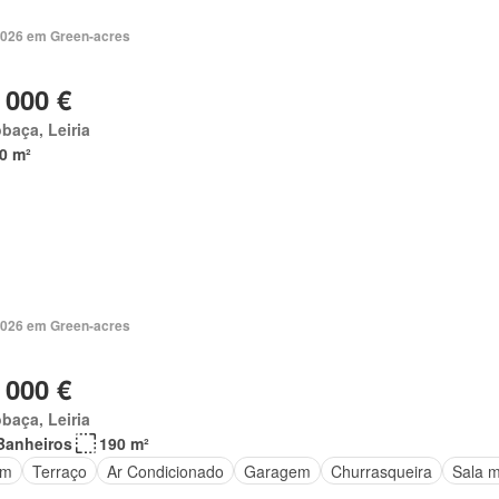
2026 em Green-acres
 000 €
baça, Leiria
0 m²
2026 em Green-acres
 000 €
baça, Leiria
Banheiros
190 m²
im
Terraço
Ar Condicionado
Garagem
Churrasqueira
Sala m