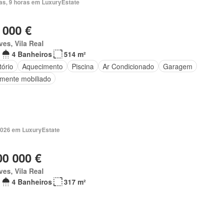
ias, 9 horas em LuxuryEstate
 000 €
es, Vila Real
4 Banheiros
514 m²
tório
Aquecimento
Piscina
Ar Condicionado
Garagem
lmente mobiliado
2026 em LuxuryEstate
00 000 €
es, Vila Real
4 Banheiros
317 m²