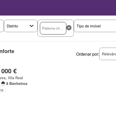
nforte
Ordenar por:
Relevân
 000 €
es, Vila Real
8 Banheiros
na