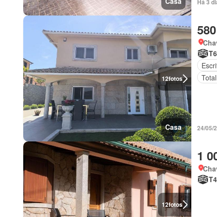
Casa
Há 3 d
580
Chav
T6
Escri
Tota
12
fotos
Casa
24/05/
1 0
Chav
T4
12
fotos