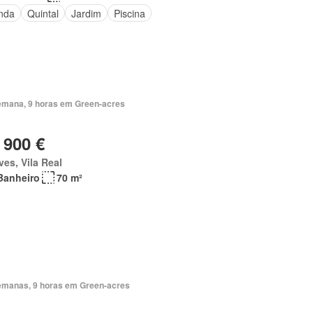
nda
Quintal
Jardim
Piscina
emana, 9 horas em Green-acres
 900 €
es, Vila Real
Banheiro
70 m²
emanas, 9 horas em Green-acres