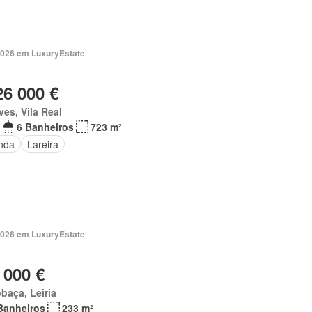
2026 em LuxuryEstate
26 000 €
es, Vila Real
6 Banheiros
723 m²
nda
Lareira
2026 em LuxuryEstate
 000 €
baça, Leiria
Banheiros
233 m²