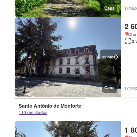
Casa
14/06/
2 6
Chav
2 
12
fotos
Casa
17/04/
Santo António de Monforte
110 resultados
1 8