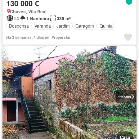
130 000 €
Chaves, Vila Real
T4
1 Banheiro
335 m²
Despensa
Varanda
Jardim
Garagem
Quintal
Há 2 semanas, 4 dias em Properstar
11
fotos
Casa