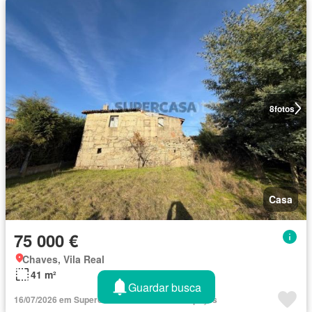
8
fotos
Casa
75 000 €
Chaves, Vila Real
41 m²
Guardar busca
16/07/2026 em Supercasa - ERA Chaves / Valpaços