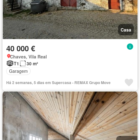
Casa
40 000 €
Chaves, Vila Real
T1
30 m²
Garagem
Há 2 semanas, 5 dias em Supercasa - REMAX Grupo Move