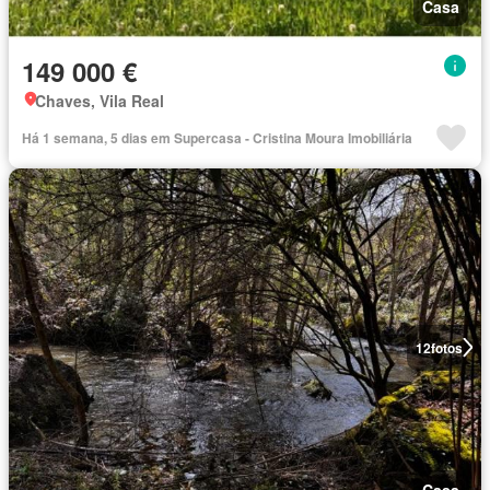
Casa
149 000 €
Chaves, Vila Real
Há 1 semana, 5 dias em Supercasa - Cristina Moura Imobiliária
12
fotos
Casa