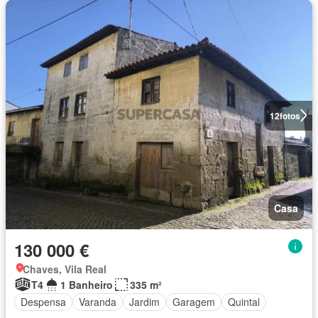
12
fotos
Casa
130 000 €
Chaves, Vila Real
T4
1 Banheiro
335 m²
Despensa
Varanda
Jardim
Garagem
Quintal