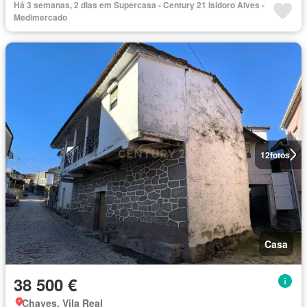
Há 3 semanas, 2 dias em Supercasa - Century 21 Isidoro Alves -
Medimercado
12
fotos
Casa
38 500 €
Chaves, Vila Real