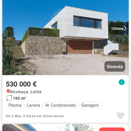
12
fotos
Vivenda
530 000 €
Alcobaça, Leiria
193 m²
Piscina
Lareira
Ar Condicionado
Garagem
Há 2 dias, 5 horas em Green-acres