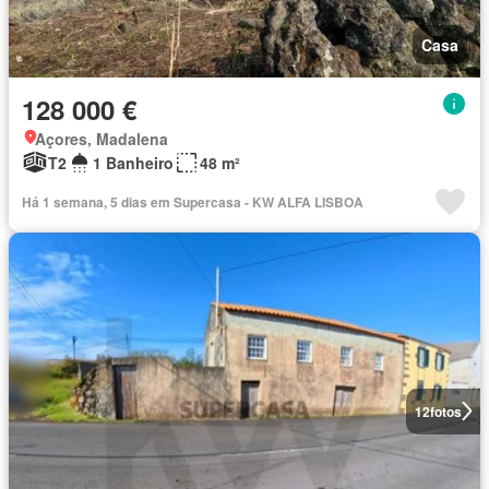
Casa
128 000 €
Açores, Madalena
T2
1 Banheiro
48 m²
Há 1 semana, 5 dias em Supercasa - KW ALFA LISBOA
12
fotos