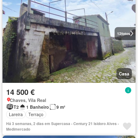
12
fotos
Casa
14 500 €
Chaves, Vila Real
T2
1 Banheiro
9 m²
Lareira
Terraço
Há 3 semanas, 2 dias em Supercasa - Century 21 Isidoro Alves -
Medimercado