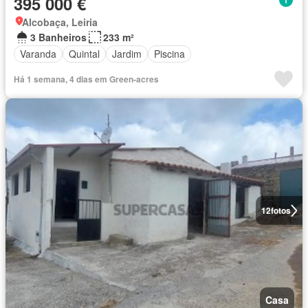
395 000 €
Alcobaça, Leiria
3 Banheiros
233 m²
Varanda
Quintal
Jardim
Piscina
Há 1 semana, 4 dias em Green-acres
12
fotos
Casa