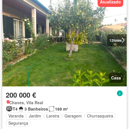
Atualizado
12
fotos
Casa
200 000 €
Chaves, Vila Real
T4
3 Banheiros
169 m²
Varanda
Jardim
Lareira
Garagem
Churrasqueira
Segurança