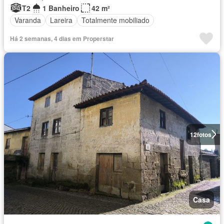
T2
1 Banheiro
42 m²
Varanda
Lareira
Totalmente mobiliado
Há 2 semanas, 4 dias em Properstar
12
fotos
Casa