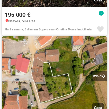
195 000 €
Chaves, Vila Real
Há 1 semana, 5 dias em Supercasa - Cristina Moura Imobiliária
12
fotos
Casa