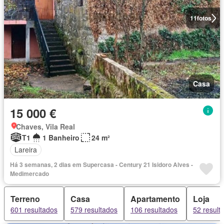
11
fotos
Casa
15 000 €
Chaves, Vila Real
T1
1 Banheiro
24 m²
Lareira
Há 3 semanas, 2 dias em Supercasa - Century 21 Isidoro Alves -
Medimercado
Terreno
Casa
Apartamento
Loja
601 resultados
579 resultados
106 resultados
52 result