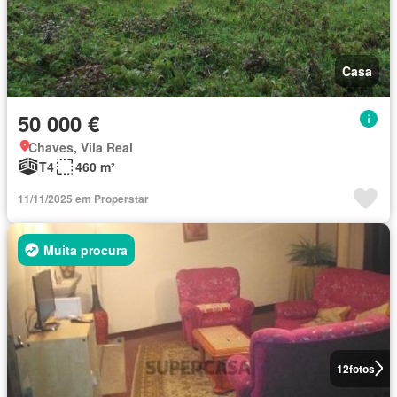
Casa
50 000 €
Chaves, Vila Real
T4
460 m²
11/11/2025 em Properstar
Muita procura
12
fotos