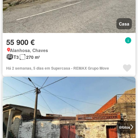
Casa
55 900 €
Alanhosa, Chaves
T3
270 m²
Há 2 semanas, 5 dias em Supercasa - REMAX Grupo Move
6
fotos