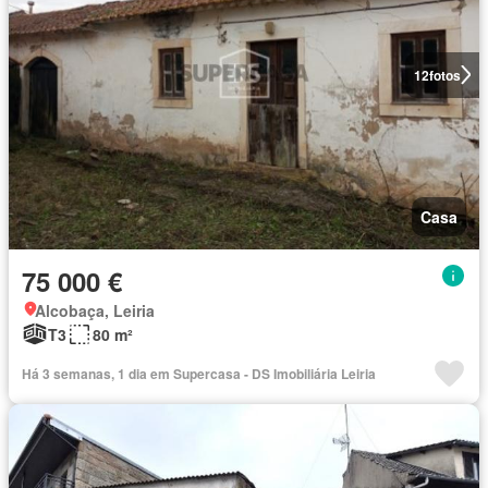
12
fotos
Casa
75 000 €
Alcobaça, Leiria
T3
80 m²
Há 3 semanas, 1 dia em Supercasa - DS Imobiliária Leiria