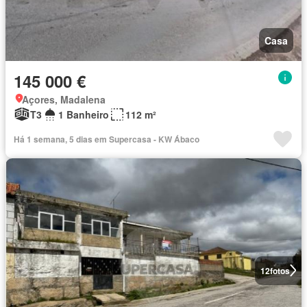
Casa
145 000 €
Açores, Madalena
T3
1 Banheiro
112 m²
Há 1 semana, 5 dias em Supercasa - KW Ábaco
12
fotos