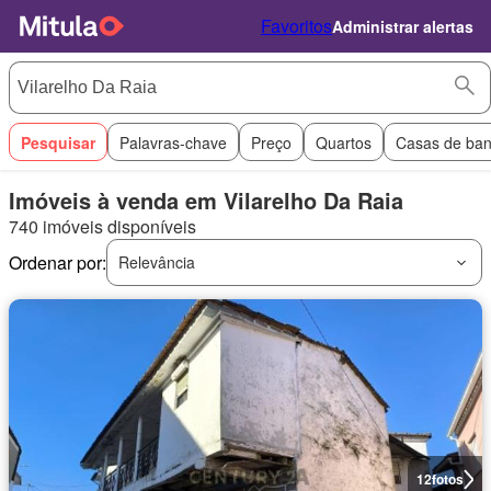
Favoritos
Administrar alertas
Pesquisar
Palavras-chave
Preço
Quartos
Casas de ba
Imóveis à venda em Vilarelho Da Raia
740 imóveis disponíveis
Ordenar por:
Relevância
12
fotos