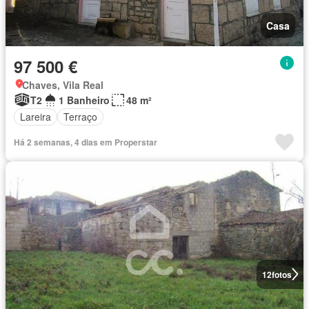
Casa
97 500 €
Chaves, Vila Real
T2
1 Banheiro
48 m²
Lareira
Terraço
Há 2 semanas, 4 dias em Properstar
12
fotos