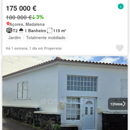
175 000 €
180 000 €
3%
Açores, Madalena
T2
1 Banheiro
115 m²
Jardim
Totalmente mobiliado
Há 1 semana, 1 dia em Properstar
12
fotos