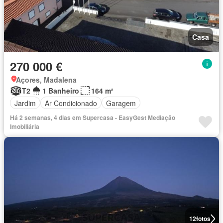
Casa
270 000 €
Açores, Madalena
T2
1 Banheiro
164 m²
Jardim
Ar Condicionado
Garagem
Há 2 semanas, 4 dias em Supercasa - EasyGest Mediação
Imobiliária
12
fotos