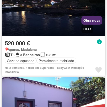
Obra nova
Casa
520 000 €
Açores, Madalena
T3
3 Banheiros
198 m²
Cozinha equipada
Parcialmente mobiliado
Há 2 semanas, 4 dias em Supercasa - EasyGest Mediação
Imobiliária