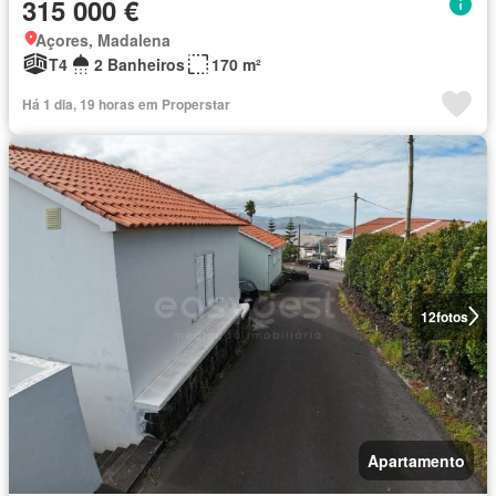
315 000 €
Açores, Madalena
T4
2 Banheiros
170 m²
Há 1 dia, 19 horas em Properstar
12
fotos
Apartamento