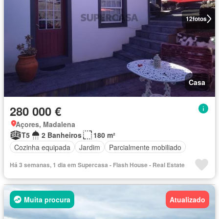
12
fotos
Casa
280 000 €
Açores, Madalena
T5
2 Banheiros
180 m²
Cozinha equipada
Jardim
Parcialmente mobiliado
Há 3 semanas, 1 dia em Supercasa - Flash House - Real Estate
Muita procura
Atualizado