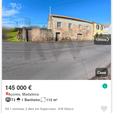
12
fotos
Casa
145 000 €
Açores, Madalena
T3
1 Banheiro
112 m²
Há 1 semana, 2 dias em Supercasa - KW Ábaco