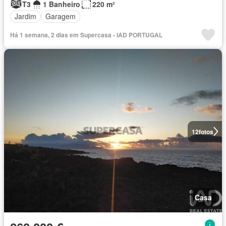
T3
1 Banheiro
220 m²
Jardim
Garagem
Há 1 semana, 2 dias em Supercasa - IAD PORTUGAL
12
fotos
Casa