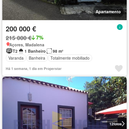
Apartamento
200 000 €
215 000 €
7%
Açores, Madalena
T2
1 Banheiro
98 m²
Varanda
Banheira
Totalmente mobiliado
Há 1 semana, 1 dia em Properstar
12
fotos