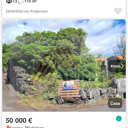
T2
110 m²
26/06/2026 em Properstar
8
fotos
Casa
50 000 €
Açores, Madalena