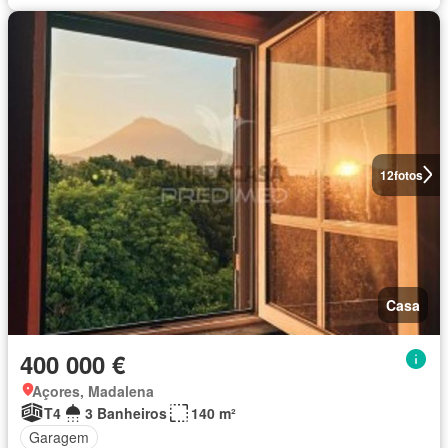
12
fotos
Casa
400 000 €
Açores, Madalena
T4
3 Banheiros
140 m²
Garagem