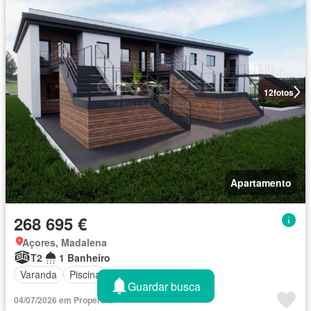
12
fotos
Apartamento
268 695 €
Açores, Madalena
T2
1 Banheiro
Varanda
Piscina
Vista panorâmica
Guardar busca
04/07/2026 em Properstar