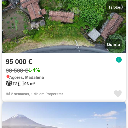
12
fotos
Quinta
95 000 €
98 500 €
4%
Açores, Madalena
T2
93 m²
Há 2 semanas, 1 dia em Properstar