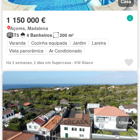
Casa
1 150 000 €
Açores, Madalena
T5
4 Banheiros
200 m²
Varanda
Cozinha equipada
Jardim
Lareira
Vista panorâmica
Ar Condicionado
Parcialmente mobiliado
Há 2 semanas, 2 dias em Supercasa - KW Ábaco
12
fotos