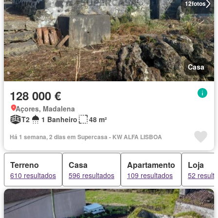
12
fotos
Casa
128 000 €
Açores, Madalena
T2
1 Banheiro
48 m²
Há 1 semana, 2 dias em Supercasa - KW ALFA LISBOA
Terreno
Casa
Apartamento
Loja
610 resultados
596 resultados
109 resultados
52 result