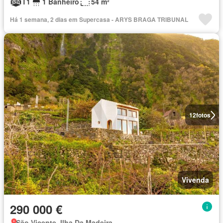
T1
1 Banheiro
54 m²
Há 1 semana, 2 dias em Supercasa - ARYS BRAGA TRIBUNAL
12
fotos
Vivenda
290 000 €
São Vicente, Ilha Da Madeira