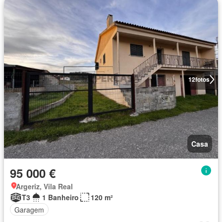
12
fotos
Casa
95 000 €
Argeriz, Vila Real
T3
1 Banheiro
120 m²
Garagem