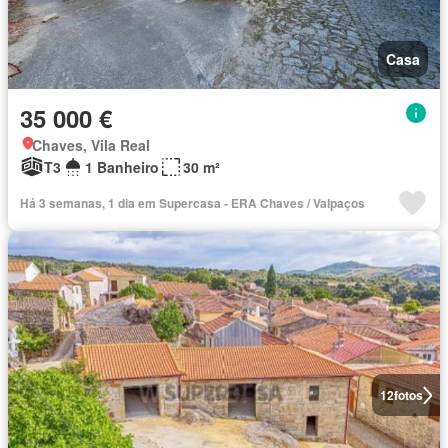
Casa
35 000 €
Chaves, Vila Real
T3
1 Banheiro
30 m²
Há 3 semanas, 1 dia em Supercasa - ERA Chaves / Valpaços
12
fotos