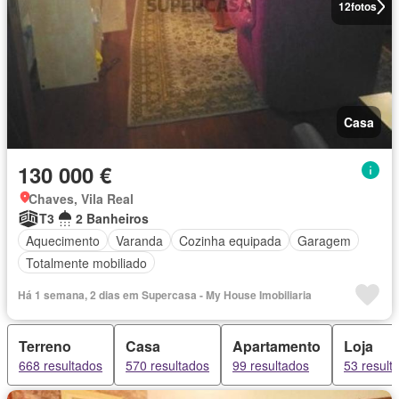
12
fotos
Casa
130 000 €
Chaves, Vila Real
T3
2 Banheiros
Aquecimento
Varanda
Cozinha equipada
Garagem
Totalmente mobiliado
Há 1 semana, 2 dias em Supercasa - My House Imobiliaria
Terreno
Casa
Apartamento
Loja
668 resultados
570 resultados
99 resultados
53 result