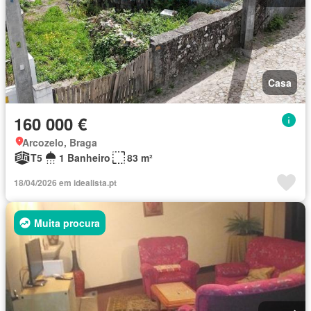
Casa
160 000 €
Arcozelo, Braga
T5
1 Banheiro
83 m²
18/04/2026 em idealista.pt
Muita procura