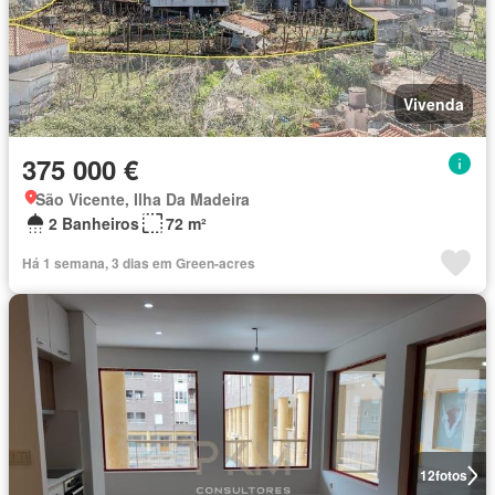
Vivenda
375 000 €
São Vicente, Ilha Da Madeira
2 Banheiros
72 m²
Há 1 semana, 3 dias em Green-acres
12
fotos