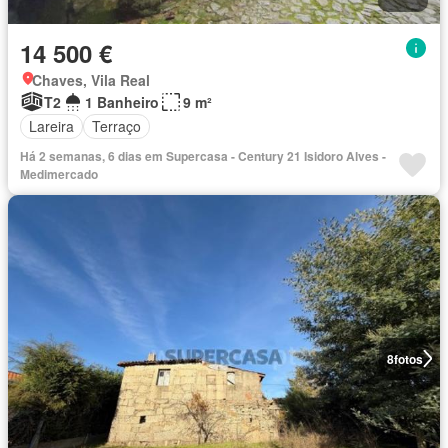
14 500 €
Chaves, Vila Real
T2
1 Banheiro
9 m²
Lareira
Terraço
Há 2 semanas, 6 dias em Supercasa - Century 21 Isidoro Alves -
Medimercado
8
fotos