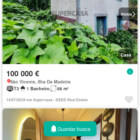
9
fotos
Casa
100 000 €
São Vicente, Ilha Da Madeira
T3
1 Banheiro
66 m²
14/07/2026 em Supercasa - DEED Real Estate
Guardar busca