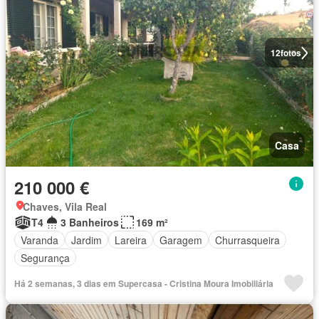
12
fotos
Casa
210 000 €
Chaves, Vila Real
T4
3 Banheiros
169 m²
Varanda
Jardim
Lareira
Garagem
Churrasqueira
Segurança
Há 2 semanas, 3 dias em Supercasa - Cristina Moura Imobiliária