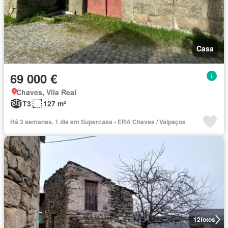
Casa
69 000 €
Chaves, Vila Real
T3
127 m²
Há 3 semanas, 1 dia em Supercasa - ERA Chaves / Valpaços
12
fotos