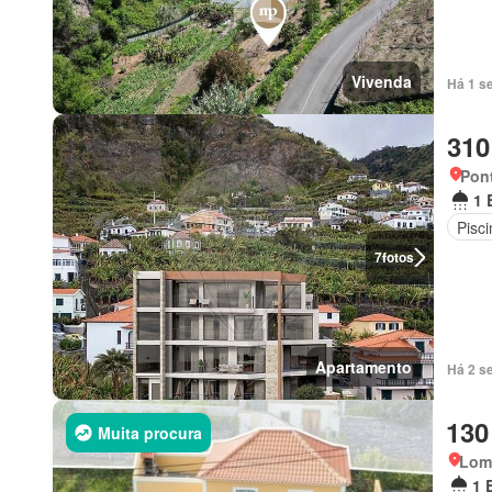
Vivenda
Há 1 s
310
Pont
1 
Pisci
7
fotos
Apartamento
Há 2 s
130
Muita procura
Lom
1 