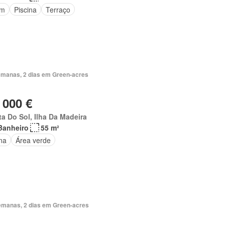
im
Piscina
Terraço
emanas, 2 dias em Green-acres
 000 €
a Do Sol, Ilha Da Madeira
Banheiro
55 m²
na
Área verde
emanas, 2 dias em Green-acres