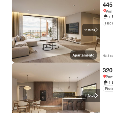
445
Pont
1 
Pisci
11
fotos
Apartamento
Há 3 s
320
Pont
1 
Pisci
11
fotos