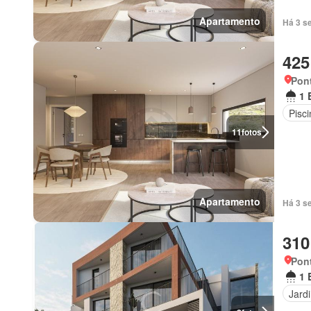
Apartamento
Há 3 s
425
Pont
1 
Pisci
11
fotos
Apartamento
Há 3 s
310
Pont
1 
Jard