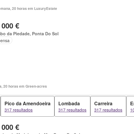
emana, 20 horas em LuxuryEstate
 000 €
bo da Piedade, Ponta Do Sol
ensa
ia, 20 horas em Green-acres
Pico da Amendoeira
Lombada
Carreira
E
317 resultados
317 resultados
317 resultados
1
 000 €