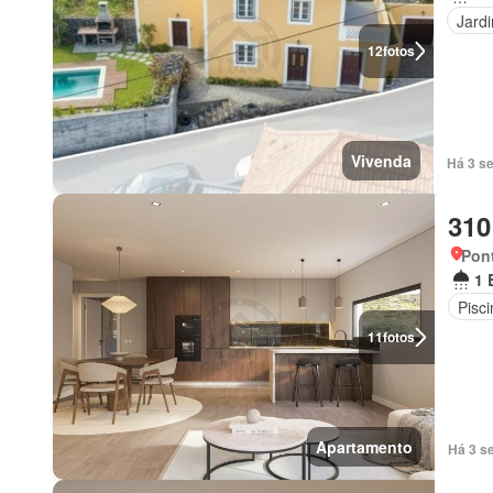
Jard
12
fotos
Vivenda
Há 3 s
310
Pont
1 
Pisci
11
fotos
Apartamento
Há 3 s