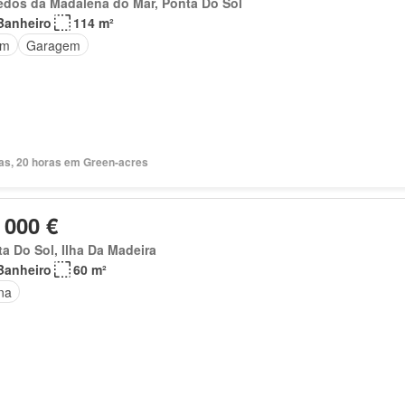
edos da Madalena do Mar, Ponta Do Sol
Banheiro
114 m²
im
Garagem
ias, 20 horas em Green-acres
 000 €
a Do Sol, Ilha Da Madeira
Banheiro
60 m²
na