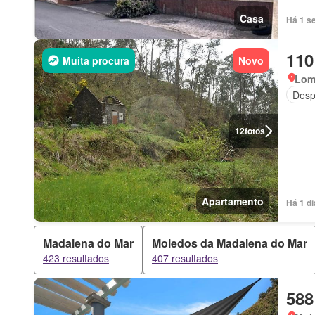
Casa
Há 1 s
110
Muita procura
Novo
Lom
Desp
12
fotos
Apartamento
Há 1 d
Madalena do Mar
Moledos da Madalena do Mar
423 resultados
407 resultados
588