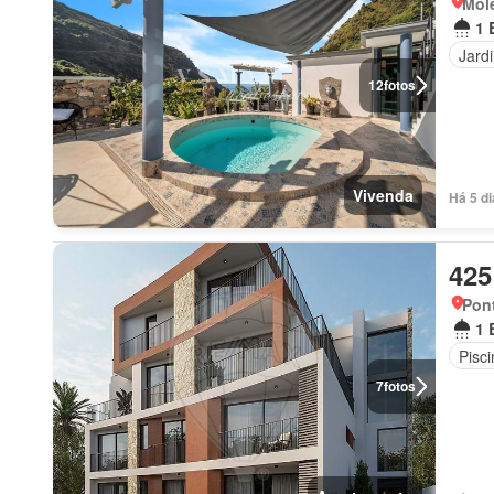
Mol
1 
Jard
12
fotos
Vivenda
Há 5 d
425
Pont
1 
Pisci
7
fotos