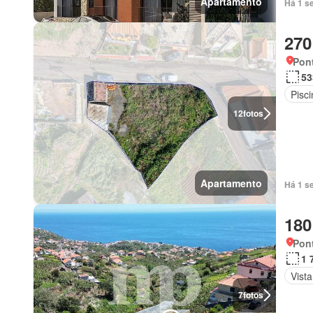
Apartamento
Há 1 s
270
Pont
53
Pisci
12
fotos
Apartamento
Há 1 s
180
Pont
1 
Vist
7
fotos