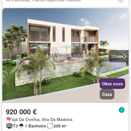
Há 3 semanas, 1 dia em Supercasa - HiHome
12
fotos
Obra nova
Casa
920 000 €
Fajã Da Ovelha, Ilha Da Madeira
T3
1 Banheiro
209 m²