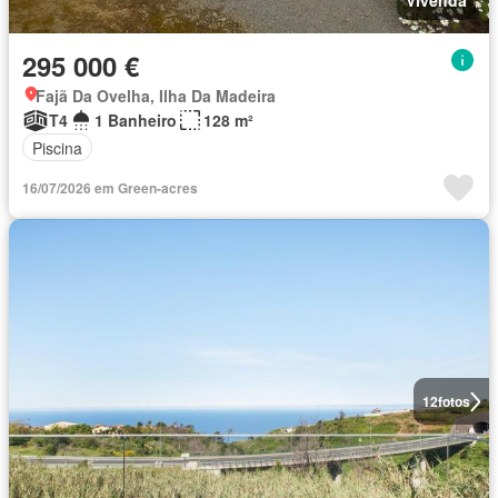
Vivenda
295 000 €
Fajã Da Ovelha, Ilha Da Madeira
T4
1 Banheiro
128 m²
Piscina
16/07/2026 em Green-acres
12
fotos