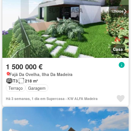
12
fotos
Casa
1 500 000 €
Fajã Da Ovelha, Ilha Da Madeira
T3
218 m²
Terraço
Garagem
Há 3 semanas, 1 dia em Supercasa - KW ALFA Madeira