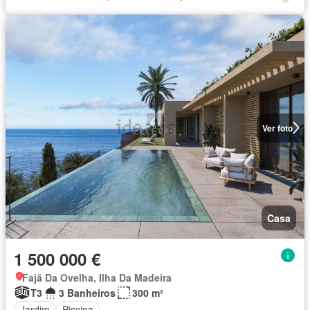
Ver foto
Casa
1 500 000 €
Fajã Da Ovelha, Ilha Da Madeira
T3
3 Banheiros
300 m²
Jardim
Piscina