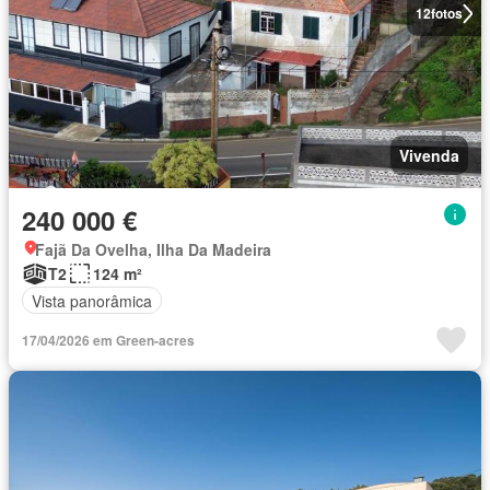
12
fotos
Vivenda
240 000 €
Fajã Da Ovelha, Ilha Da Madeira
T2
124 m²
Vista panorâmica
17/04/2026 em Green-acres