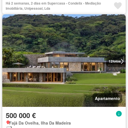
Há 2 semanas, 2 dias em Supercasa - Condelix - Mediação
Imobiliária, Unipessoal, Lda
12
fotos
Apartamento
500 000 €
Fajã Da Ovelha, Ilha Da Madeira