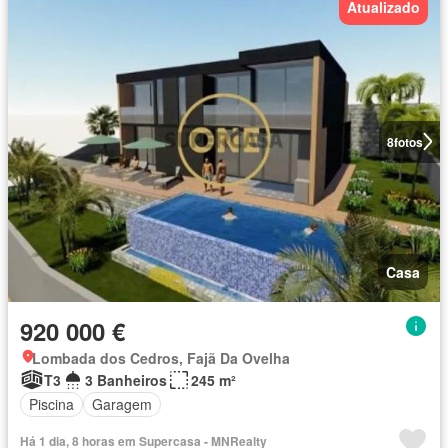
Atualizado
8
fotos
Casa
920 000 €
Lombada dos Cedros, Fajã Da Ovelha
T3
3 Banheiros
245 m²
Piscina
Garagem
Há 1 dia, 8 horas em Supercasa - MNRealty