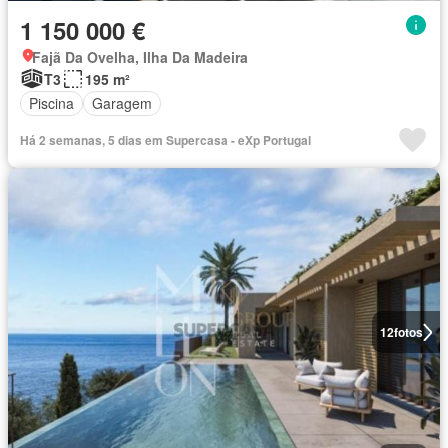
1 150 000 €
Fajã Da Ovelha, Ilha Da Madeira
T3
195 m²
Piscina
Garagem
Há 2 semanas, 5 dias em Supercasa - eXp Portugal
12
fotos