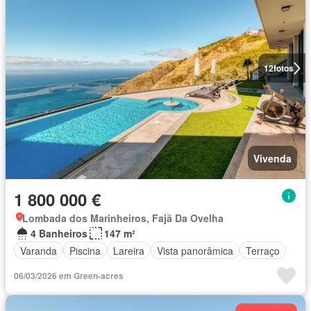
12
fotos
Vivenda
1 800 000 €
Lombada dos Marinheiros, Fajã Da Ovelha
4 Banheiros
147 m²
Varanda
Piscina
Lareira
Vista panorâmica
Terraço
06/03/2026 em Green-acres