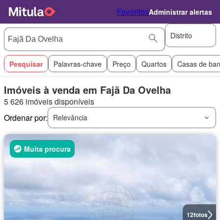
Favoritos
Administrar alertas
Distrito
Pesquisar
Palavras-chave
Preço
Quartos
Casas de ba
Imóveis à venda em Fajã Da Ovelha
5 626 imóveis disponíveis
Ordenar por:
Relevância
Muita procura
12
fotos