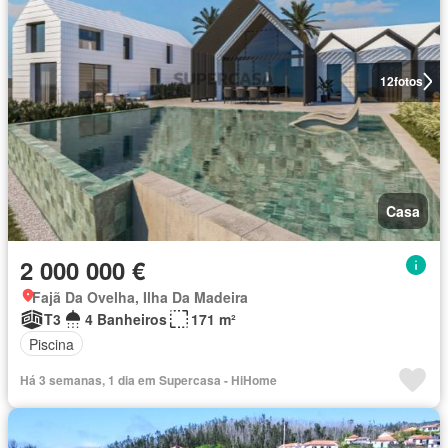
12
fotos
Casa
2 000 000 €
Fajã Da Ovelha, Ilha Da Madeira
T3
4 Banheiros
171 m²
Piscina
Há 3 semanas, 1 dia em Supercasa - HiHome