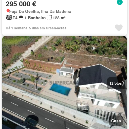
295 000 €
Fajã Da Ovelha, Ilha Da Madeira
T4
1 Banheiro
128 m²
Há 1 semana, 5 dias em Green-acres
12
fotos
Casa