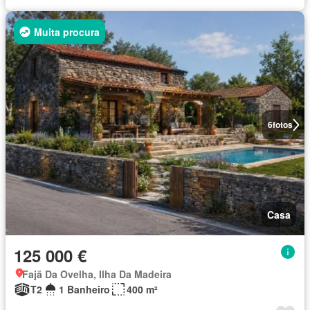
Muita procura
6
fotos
Casa
125 000 €
Fajã Da Ovelha, Ilha Da Madeira
T2
1 Banheiro
400 m²