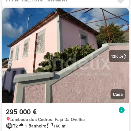
Há 1 semana, 5 dias em Green-acres
12
fotos
Casa
295 000 €
Lombada dos Cedros, Fajã Da Ovelha
T2
1 Banheiro
160 m²