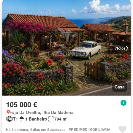
7
fotos
Casa
105 000 €
Fajã Da Ovelha, Ilha Da Madeira
T1
1 Banheiro
794 m²
Há 1 semana, 4 dias em Supercasa - PREDIMED IMOBILÍARIA