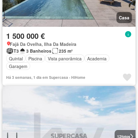
Casa
1 500 000 €
Fajã Da Ovelha, Ilha Da Madeira
T3
3 Banheiros
235 m²
Quintal
Piscina
Vista panorâmica
Academia
Garagem
Há 3 semanas, 1 dia em Supercasa - HiHome
12
fotos