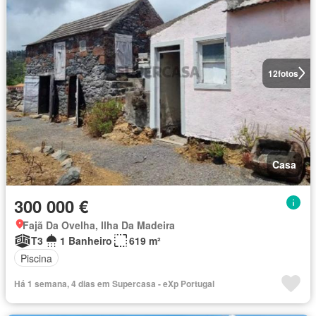
12
fotos
Casa
300 000 €
Fajã Da Ovelha, Ilha Da Madeira
T3
1 Banheiro
619 m²
Piscina
Há 1 semana, 4 dias em Supercasa - eXp Portugal