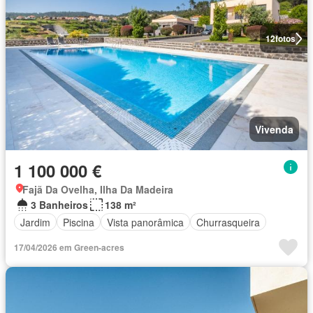
12
fotos
Vivenda
1 100 000 €
Fajã Da Ovelha, Ilha Da Madeira
3 Banheiros
138 m²
Jardim
Piscina
Vista panorâmica
Churrasqueira
17/04/2026 em Green-acres