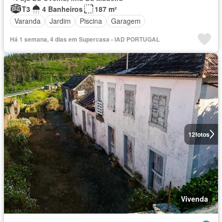
T3
4 Banheiros
187 m²
Varanda
Jardim
Piscina
Garagem
Há 1 semana, 4 dias em Supercasa - IAD PORTUGAL
12
fotos
Vivenda