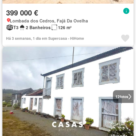
399 000 €
Lombada dos Cedros, Fajã Da Ovelha
T3
2 Banheiros
126 m²
Há 3 semanas, 1 dia em Supercasa - HiHome
12
fotos