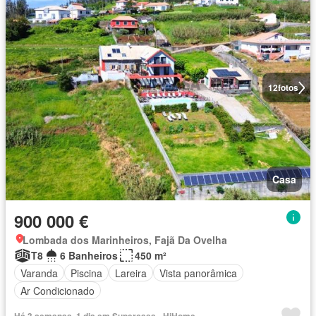
12
fotos
Casa
900 000 €
Lombada dos Marinheiros, Fajã Da Ovelha
T8
6 Banheiros
450 m²
Varanda
Piscina
Lareira
Vista panorâmica
Ar Condicionado