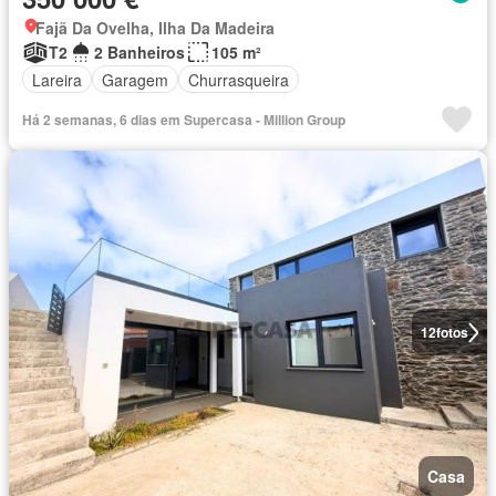
Fajã Da Ovelha, Ilha Da Madeira
T2
2 Banheiros
105 m²
Lareira
Garagem
Churrasqueira
Há 2 semanas, 6 dias em Supercasa - Million Group
12
fotos
Casa