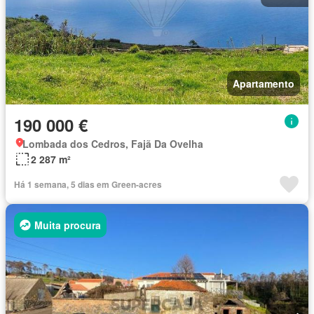
Apartamento
190 000 €
Lombada dos Cedros, Fajã Da Ovelha
2 287 m²
Há 1 semana, 5 dias em Green-acres
Muita procura