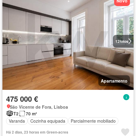
Novo
12
fotos
Apartamento
475 000 €
São Vicente de Fora, Lisboa
T2
70 m²
Varanda
Cozinha equipada
Parcialmente mobiliado
Há 2 dias, 23 horas em Green-acres