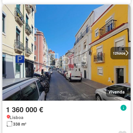
12
fotos
Vivenda
1 360 000 €
Lisboa
338 m²