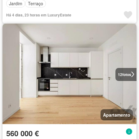
Jardim
Terraço
Há 4 dias, 23 horas em LuxuryEstate
12
fotos
Apartamento
560 000 €