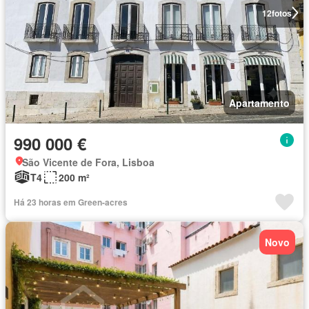
12
fotos
Apartamento
990 000 €
São Vicente de Fora, Lisboa
T4
200 m²
Há 23 horas em Green-acres
Novo