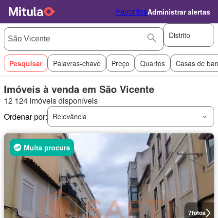
Favoritos
Administrar alertas
Distrito
Pesquisar
Palavras-chave
Preço
Quartos
Casas de ba
Imóveis à venda em São Vicente
12 124 imóveis disponíveis
Ordenar por:
Relevância
Muita procura
7
fotos