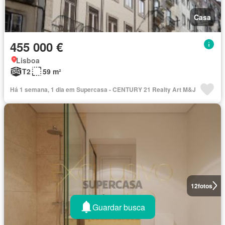
Casa
455 000 €
Lisboa
T2
59 m²
Há 1 semana, 1 dia em Supercasa - CENTURY 21 Realty Art M&J
12
fotos
Guardar busca