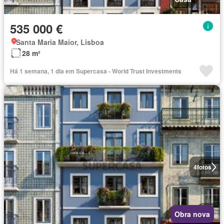
535 000 €
Santa Maria Maior, Lisboa
28 m²
Há 1 semana, 1 dia em Supercasa - World Trust Investments
4
fotos
Obra nova