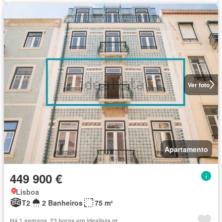
Ver foto
Apartamento
449 900 €
Lisboa
T2
2 Banheiros
75 m²
Há 1 semana, 23 horas em idealista.pt