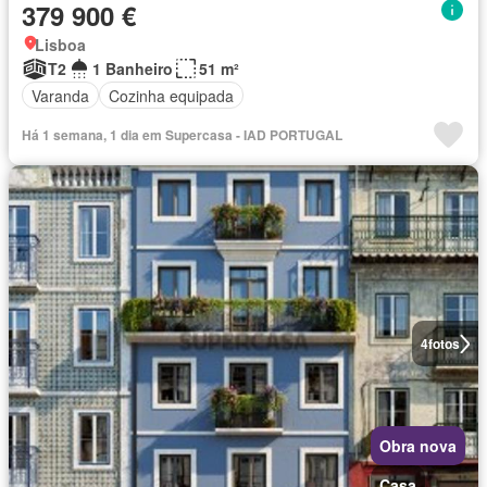
379 900 €
Lisboa
T2
1 Banheiro
51 m²
Varanda
Cozinha equipada
Há 1 semana, 1 dia em Supercasa - IAD PORTUGAL
4
fotos
Obra nova
Casa