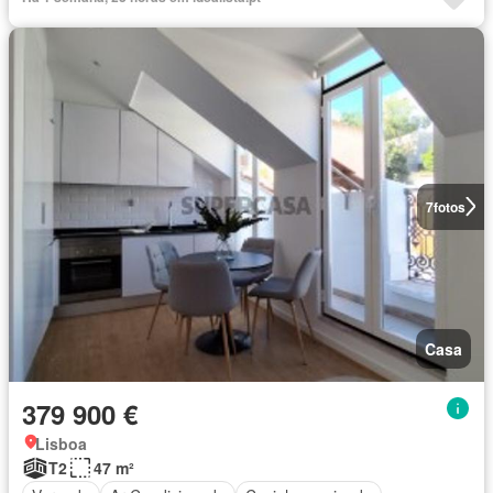
7
fotos
Casa
379 900 €
Lisboa
T2
47 m²