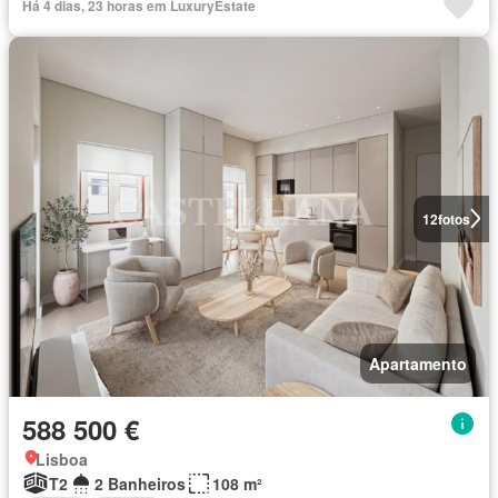
Há 4 dias, 23 horas em LuxuryEstate
12
fotos
Apartamento
588 500 €
Lisboa
T2
2 Banheiros
108 m²