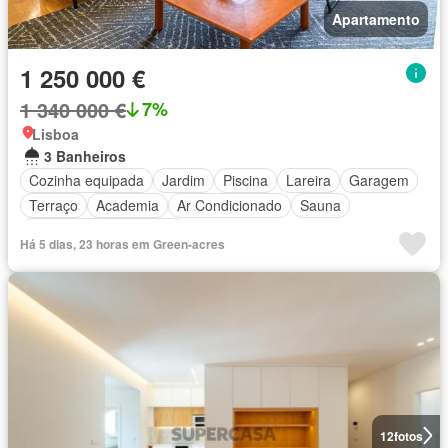
Apartamento
1 250 000 €
1 340 000 €
7%
Lisboa
3 Banheiros
Cozinha equipada
Jardim
Piscina
Lareira
Garagem
Terraço
Academia
Ar Condicionado
Sauna
Parcialmente mobiliado
Há 5 dias, 23 horas em Green-acres
12
fotos