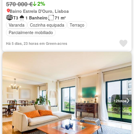
570 000 €
2%
Bairro Estrela D'Ouro, Lisboa
T3
1 Banheiro
71 m²
Varanda
Cozinha equipada
Terraço
Parcialmente mobiliado
Há 5 dias, 23 horas em Green-acres
12
fotos