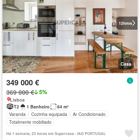
12
fotos
Casa
349 000 €
369 000 €
5%
Lisboa
T2
1 Banheiro
64 m²
Varanda
Cozinha equipada
Ar Condicionado
Totalmente mobiliado
Há 1 semana, 23 horas em Supercasa - IAD PORTUGAL