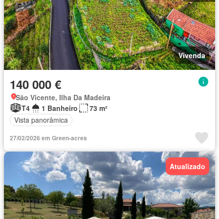
Vivenda
140 000 €
São Vicente, Ilha Da Madeira
T4
1 Banheiro
73 m²
Vista panorâmica
27/02/2026 em Green-acres
Atualizado