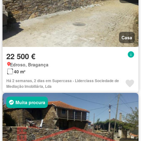
Casa
22 500 €
Edroso, Bragança
40 m²
Há 2 semanas, 2 dias em Supercasa - Liderclass Sociedade de
Mediação Imobiliária, Lda
Muita procura