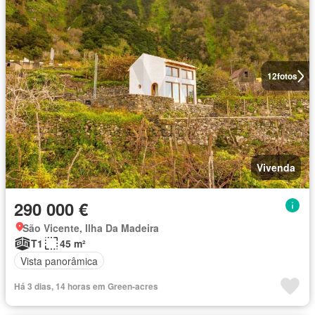
12
fotos
Vivenda
290 000 €
São Vicente, Ilha Da Madeira
T1
45 m²
Vista panorâmica
Há 3 dias, 14 horas em Green-acres