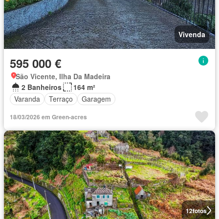
Vivenda
595 000 €
São Vicente, Ilha Da Madeira
2 Banheiros
164 m²
Varanda
Terraço
Garagem
18/03/2026 em Green-acres
12
fotos