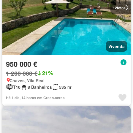
12
fotos
Vivenda
950 000 €
1 200 000 €
21%
Chaves, Vila Real
T10
8 Banheiros
535 m²
Há 1 dia, 14 horas em Green-acres