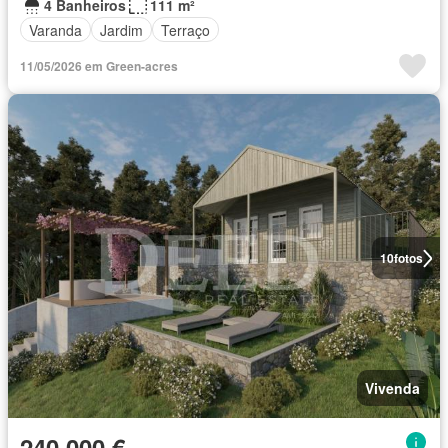
4 Banheiros
111 m²
Varanda
Jardim
Terraço
11/05/2026 em Green-acres
10
fotos
Vivenda
240 000 €