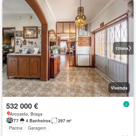
12
fotos
Vivenda
532 000 €
Arcozelo, Braga
T7
4 Banheiros
297 m²
Piscina
Garagem