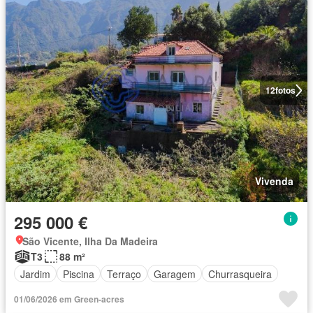
12
fotos
Vivenda
295 000 €
São Vicente, Ilha Da Madeira
T3
88 m²
Jardim
Piscina
Terraço
Garagem
Churrasqueira
01/06/2026 em Green-acres