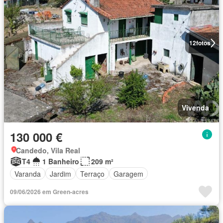
12
fotos
Vivenda
130 000 €
Candedo, Vila Real
T4
1 Banheiro
209 m²
Varanda
Jardim
Terraço
Garagem
09/06/2026 em Green-acres