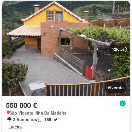
12
fotos
Vivenda
550 000 €
São Vicente, Ilha Da Madeira
2 Banheiros
165 m²
Lareira