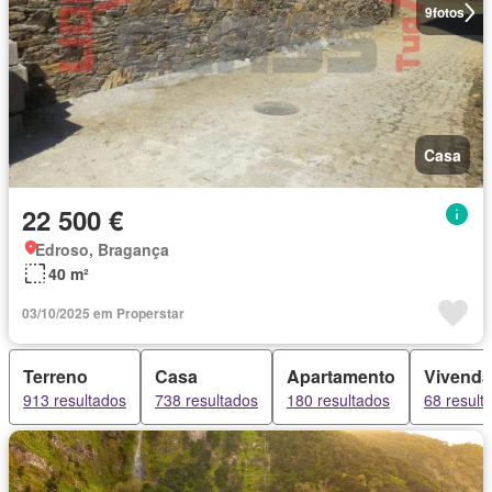
9
fotos
Casa
22 500 €
Edroso, Bragança
40 m²
03/10/2025 em Properstar
Terreno
Casa
Apartamento
Vivenda
913 resultados
738 resultados
180 resultados
68 result