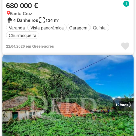
680 000 €
Santa Cruz
4 Banheiros
134 m²
Varanda
Vista panorâmica
Garagem
Quintal
Churrasqueira
22/04/2026 em Green-acres
12
fotos