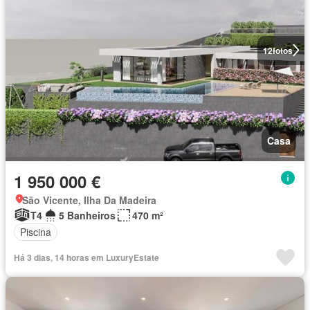
12
fotos
Casa
1 950 000 €
São Vicente, Ilha Da Madeira
T4
5 Banheiros
470 m²
Piscina
Há 3 dias, 14 horas em LuxuryEstate