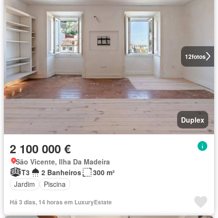
12
fotos
Duplex
2 100 000 €
São Vicente, Ilha Da Madeira
T3
2 Banheiros
300 m²
Jardim
Piscina
Há 3 dias, 14 horas em LuxuryEstate