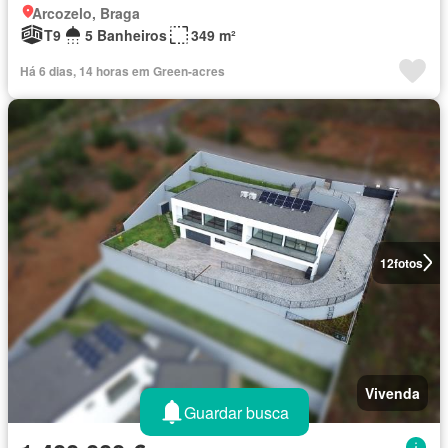
Arcozelo, Braga
T9
5 Banheiros
349 m²
Há 6 dias, 14 horas em Green-acres
12
fotos
Vivenda
Guardar busca