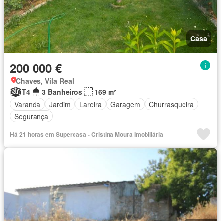
Casa
200 000 €
Chaves, Vila Real
T4
3 Banheiros
169 m²
Varanda
Jardim
Lareira
Garagem
Churrasqueira
Segurança
Há 21 horas em Supercasa - Cristina Moura Imobiliária