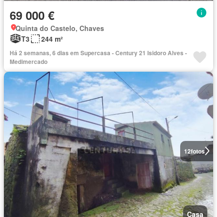
69 000 €
Quinta do Castelo, Chaves
T3
244 m²
Há 2 semanas, 6 dias em Supercasa - Century 21 Isidoro Alves -
Medimercado
12
fotos
Casa