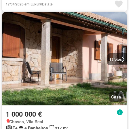
17/04/2026 em LuxuryEstate
12
fotos
Casa
1 000 000 €
Chaves, Vila Real
T4
4 Banheiros
317 m²