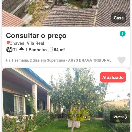
Casa
Consultar o preço
Chaves, Vila Real
T1
1 Banheiro
54 m²
Há 1 semana, 2 dias em Supercasa - ARYS BRAGA TRIBUNAL
Atualizado
12
fotos