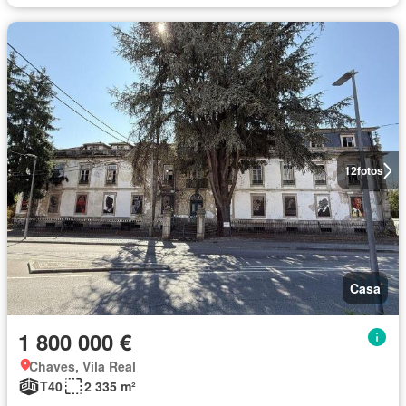
12
fotos
Casa
1 800 000 €
Chaves, Vila Real
T40
2 335 m²