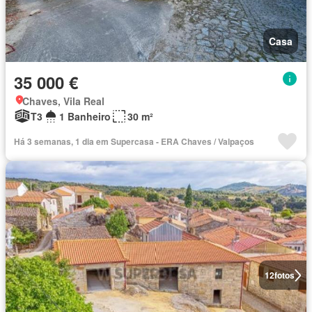
Casa
35 000 €
Chaves, Vila Real
T3
1 Banheiro
30 m²
Há 3 semanas, 1 dia em Supercasa - ERA Chaves / Valpaços
12
fotos