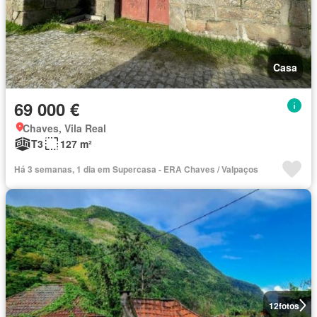
Casa
69 000 €
Chaves, Vila Real
T3
127 m²
Há 3 semanas, 1 dia em Supercasa - ERA Chaves / Valpaços
12
fotos