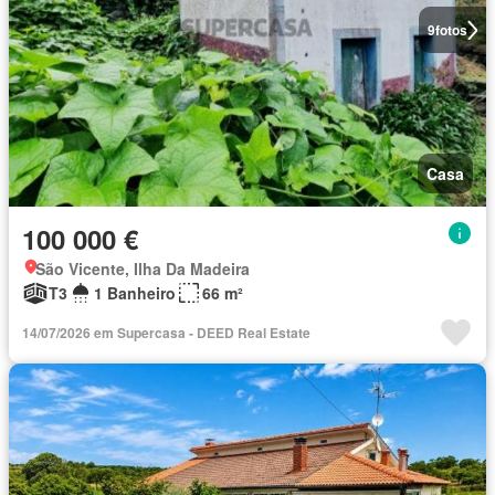
9
fotos
Casa
100 000 €
São Vicente, Ilha Da Madeira
T3
1 Banheiro
66 m²
14/07/2026 em Supercasa - DEED Real Estate