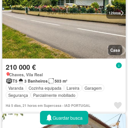
12
fotos
Casa
210 000 €
Chaves, Vila Real
T5
3 Banheiros
503 m²
Varanda
Cozinha equipada
Lareira
Garagem
Segurança
Parcialmente mobiliado
Há 5 dias, 21 horas em Supercasa - IAD PORTUGAL
Guardar busca