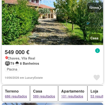
12
fotos
Casa
549 000 €
Chaves, Vila Real
T9
8 Banheiros
Piscina
14/06/2026 em LuxuryEstate
Terreno
Casa
Apartamento
Loja
686 resultados
589 resultados
101 resultados
53 result