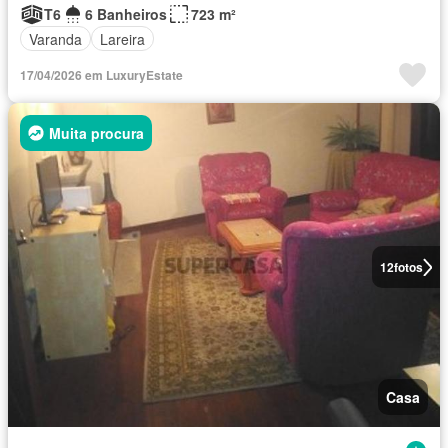
T6
6 Banheiros
723 m²
Varanda
Lareira
17/04/2026 em LuxuryEstate
Muita procura
12
fotos
Casa