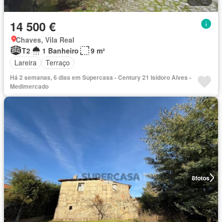
14 500 €
Chaves, Vila Real
T2
1 Banheiro
9 m²
Lareira
Terraço
Há 2 semanas, 6 dias em Supercasa - Century 21 Isidoro Alves -
Medimercado
8
fotos