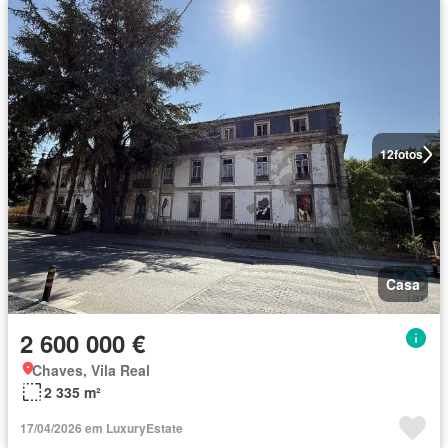
12
fotos
Casa
2 600 000 €
Chaves, Vila Real
2 335 m²
17/04/2026 em LuxuryEstate