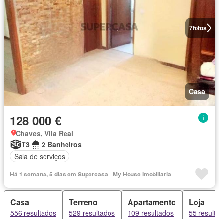
7
fotos
Casa
128 000 €
Chaves, Vila Real
T3
2 Banheiros
Sala de serviços
Há 1 semana, 5 dias em Supercasa - My House Imobiliaria
Casa
Terreno
Apartamento
Loja
556 resultados
529 resultados
109 resultados
55 result