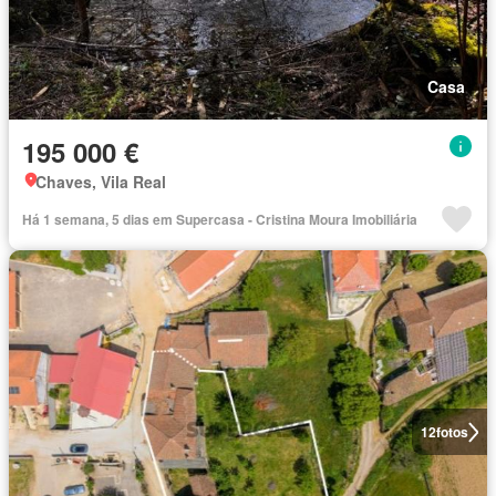
Casa
195 000 €
Chaves, Vila Real
Há 1 semana, 5 dias em Supercasa - Cristina Moura Imobiliária
12
fotos