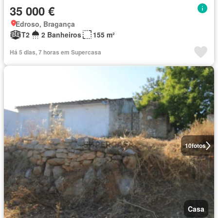
35 000 €
Edroso, Bragança
T2
2 Banheiros
155 m²
Há 5 dias, 7 horas em Supercasa
10
fotos
Casa