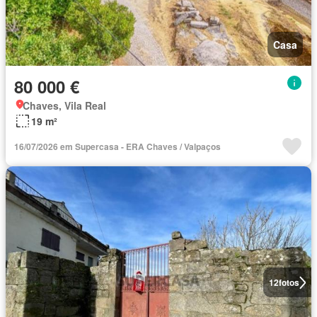
Casa
80 000 €
Chaves, Vila Real
19 m²
16/07/2026 em Supercasa - ERA Chaves / Valpaços
12
fotos