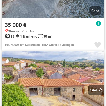
Casa
35 000 €
Chaves, Vila Real
T3
1 Banheiro
30 m²
16/07/2026 em Supercasa - ERA Chaves / Valpaços
12
fotos