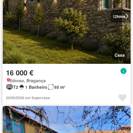
12
fotos
Casa
16 000 €
Edroso, Bragança
T2
1 Banheiro
65 m²
20/06/2026 em Supercasa