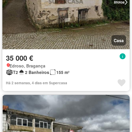
8
fotos
Casa
35 000 €
Edroso, Bragança
T2
2 Banheiros
155 m²
Há 2 semanas, 4 dias em Supercasa