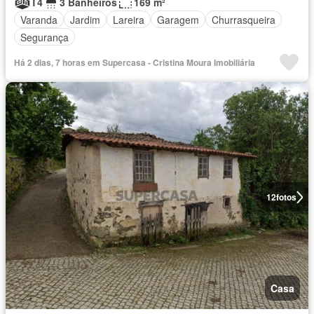
T4
3 Banheiros
169 m²
Varanda
Jardim
Lareira
Garagem
Churrasqueira
Segurança
Há 2 dias, 7 horas em Supercasa - Cristina Moura Imobiliária
12
fotos
Casa