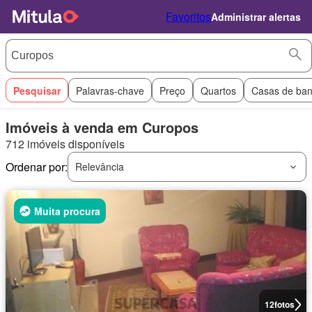
Favoritos
Administrar alertas
Pesquisar
Palavras-chave
Preço
Quartos
Casas de ba
Imóveis à venda em Curopos
712 imóveis disponíveis
Ordenar por:
Relevância
Muita procura
12
fotos