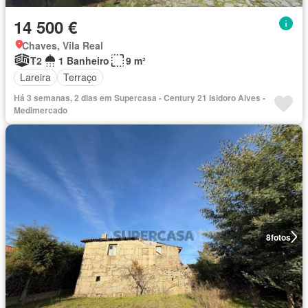
14 500 €
Chaves, Vila Real
T2
1 Banheiro
9 m²
Lareira
Terraço
Há 3 semanas, 2 dias em Supercasa - Century 21 Isidoro Alves -
Medimercado
8
fotos