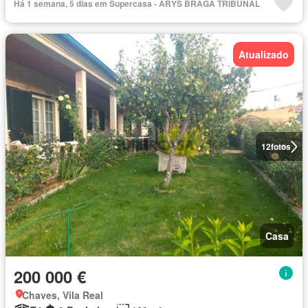
Há 1 semana, 5 dias em Supercasa - ARYS BRAGA TRIBUNAL
Atualizado
12
fotos
Casa
200 000 €
Chaves, Vila Real