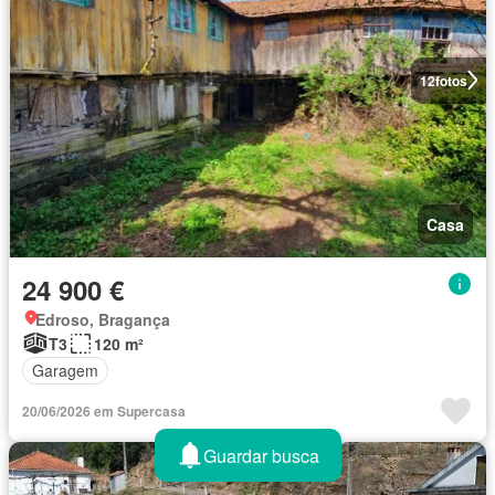
12
fotos
Casa
24 900 €
Edroso, Bragança
T3
120 m²
Garagem
20/06/2026 em Supercasa
Guardar busca