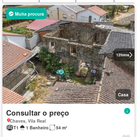
Muita procura
12
fotos
Casa
Consultar o preço
Chaves, Vila Real
T1
1 Banheiro
54 m²