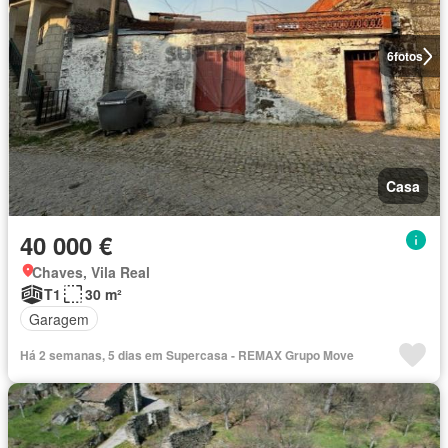
6
fotos
Casa
40 000 €
Chaves, Vila Real
T1
30 m²
Garagem
Há 2 semanas, 5 dias em Supercasa - REMAX Grupo Move