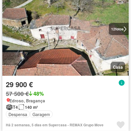
12
fotos
Casa
29 900 €
57 500 €
48%
Edroso, Bragança
T4
140 m²
Despensa
Garagem
Há 2 semanas, 5 dias em Supercasa - REMAX Grupo Move