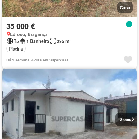
Casa
35 000 €
Edroso, Bragança
T5
1 Banheiro
295 m²
Piscina
Há 1 semana, 4 dias em Supercasa
12
fotos