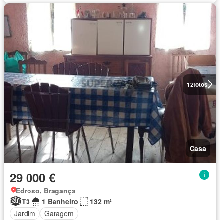
12
fotos
Casa
29 000 €
Edroso, Bragança
T3
1 Banheiro
132 m²
Jardim
Garagem