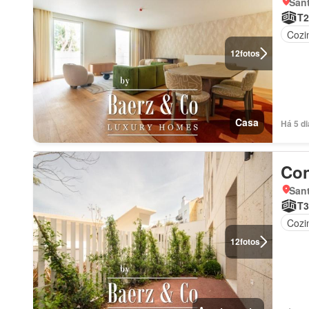
Sant
T2
Cozi
12
fotos
Casa
Há 5 d
Con
Sant
T3
Cozi
12
fotos