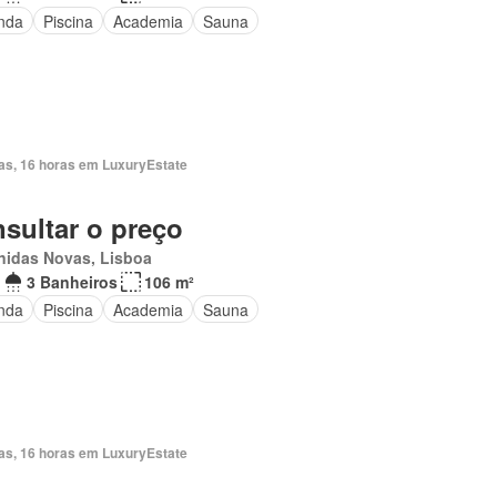
nda
Piscina
Academia
Sauna
ias, 16 horas em LuxuryEstate
sultar o preço
nidas Novas, Lisboa
3 Banheiros
106 m²
nda
Piscina
Academia
Sauna
ias, 16 horas em LuxuryEstate