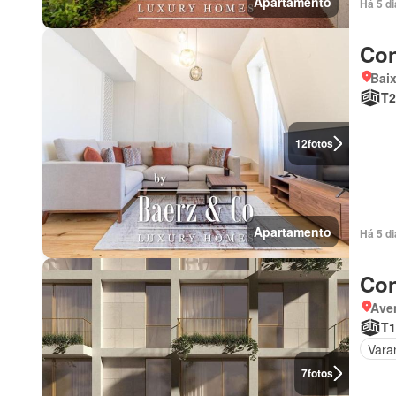
Apartamento
Há 5 d
Con
Baix
T2
12
fotos
Apartamento
Há 5 d
Con
Ave
T1
Vara
7
fotos