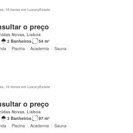
ias, 16 horas em LuxuryEstate
sultar o preço
nidas Novas, Lisboa
2 Banheiros
54 m²
nda
Piscina
Academia
Sauna
ias, 16 horas em LuxuryEstate
sultar o preço
nidas Novas, Lisboa
3 Banheiros
97 m²
nda
Piscina
Academia
Sauna