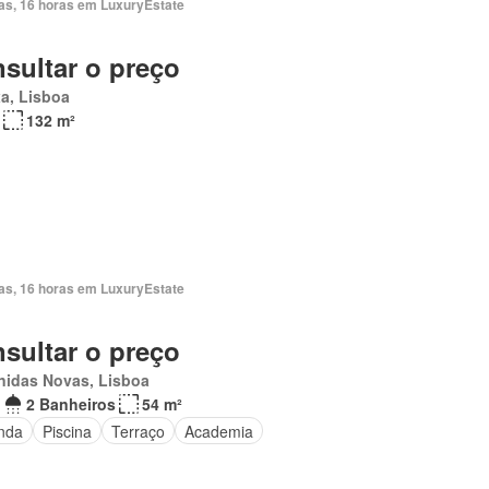
ias, 16 horas em LuxuryEstate
sultar o preço
a, Lisboa
132 m²
ias, 16 horas em LuxuryEstate
sultar o preço
nidas Novas, Lisboa
2 Banheiros
54 m²
nda
Piscina
Terraço
Academia