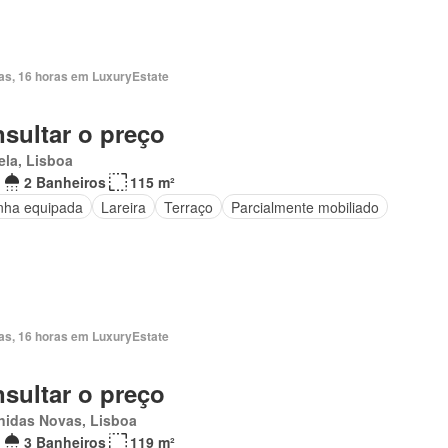
ias, 16 horas em LuxuryEstate
sultar o preço
ela, Lisboa
2 Banheiros
115 m²
nha equipada
Lareira
Terraço
Parcialmente mobiliado
ias, 16 horas em LuxuryEstate
sultar o preço
nidas Novas, Lisboa
3 Banheiros
119 m²