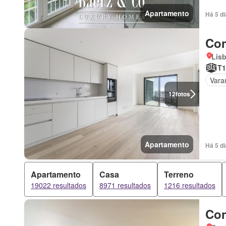
Apartamento
Há 5 d
Con
Lis
T1
Vara
12
fotos
Apartamento
Há 5 d
Apartamento
Casa
Terreno
19022 resultados
8971 resultados
1216 resultados
Con