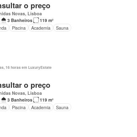
sultar o preço
nidas Novas, Lisboa
3 Banheiros
119 m²
nda
Piscina
Academia
Sauna
ias, 16 horas em LuxuryEstate
sultar o preço
nidas Novas, Lisboa
3 Banheiros
119 m²
nda
Piscina
Academia
Sauna