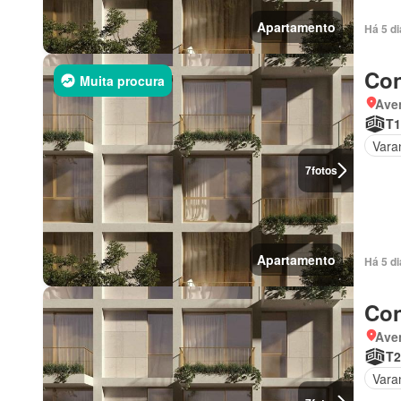
Apartamento
Há 5 d
Con
Muita procura
Ave
T1
Vara
7
fotos
Apartamento
Há 5 d
Con
Ave
T2
Vara