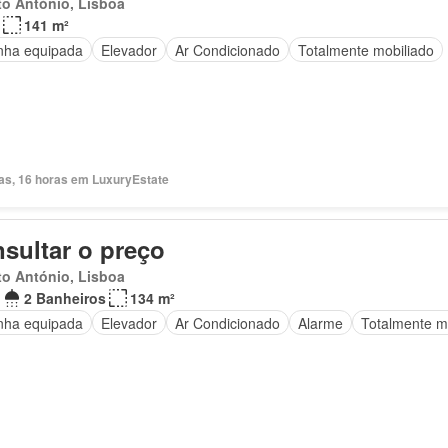
o António, Lisboa
141 m²
nha equipada
Elevador
Ar Condicionado
Totalmente mobiliado
ias, 16 horas em LuxuryEstate
sultar o preço
o António, Lisboa
2 Banheiros
134 m²
nha equipada
Elevador
Ar Condicionado
Alarme
Totalmente m