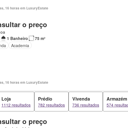
ias, 16 horas em LuxuryEstate
sultar o preço
boa
1 Banheiro
75 m²
nda
Academia
ias, 16 horas em LuxuryEstate
Loja
Prédio
Vivenda
Armazém
1112 resultados
782 resultados
736 resultados
574 resulta
sultar o preço