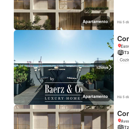
Apartamento
Há 5 d
Con
Estr
T3
Cozi
12
fotos
Apartamento
Há 5 d
Con
Ave
T2