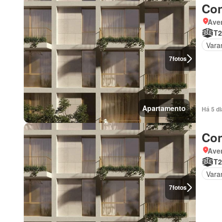
Con
Ave
T2
Vara
7
fotos
Apartamento
Há 5 d
Con
Ave
T2
Vara
7
fotos