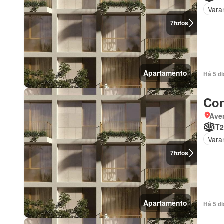
Vara
7
fotos
Apartamento
Há 5 d
Con
Ave
T2
Vara
7
fotos
Apartamento
Há 5 d