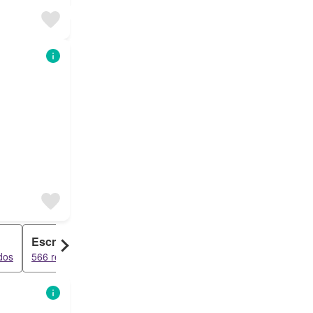
Escritório
Duplex
dos
566 resultados
161 resultados