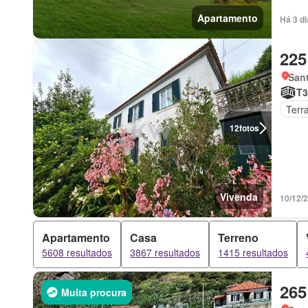
Apartamento
Há 3 d
225
Sant
T3
Terr
12
fotos
Vivenda
10/12/
Apartamento
Casa
Terreno
5608 resultados
3867 resultados
1415 resultados
265
Muita procura