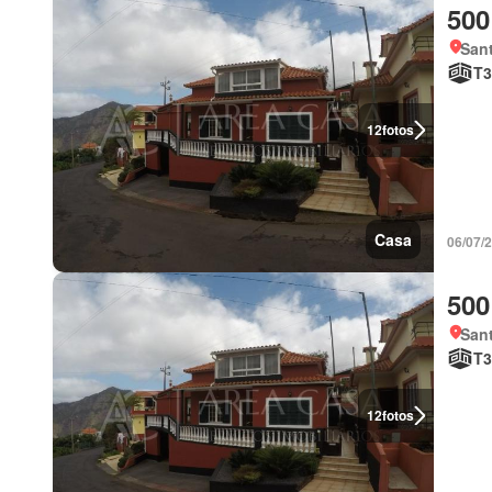
500
Sant
T3
12
fotos
Casa
06/07/
500
Sant
T3
12
fotos