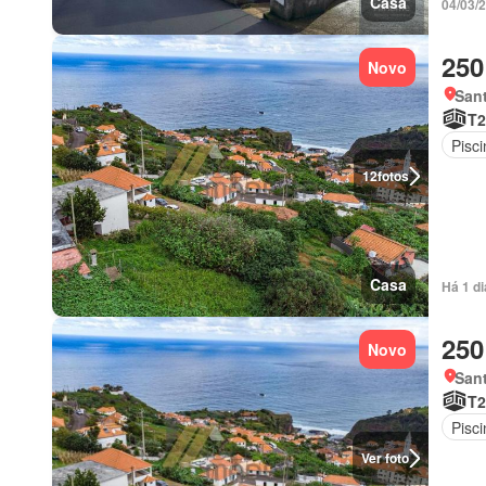
Casa
04/03/
250
Novo
Sant
T2
Pisci
12
fotos
Casa
Há 1 di
250
Novo
Sant
T2
Pisci
Ver foto