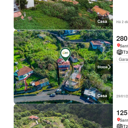
Casa
Há 2 di
280
Sant
T3
Gar
5
fotos
Casa
29/01/
125
Sant
T2