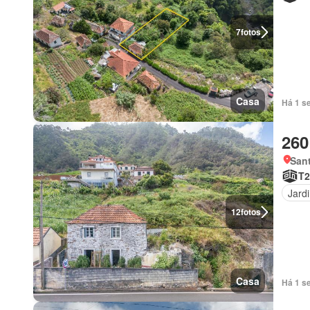
7
fotos
Casa
Há 1 s
260
Sant
T2
Jard
12
fotos
Casa
Há 1 s