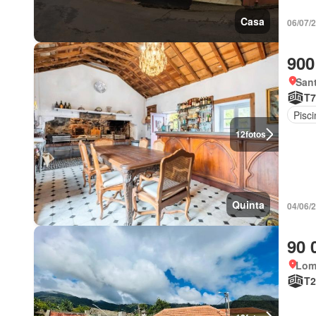
Casa
06/07/
900
Sant
T7
Pisci
12
fotos
Quinta
04/06/
90 
Lom
T2