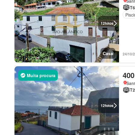
Sant
T6
Pisci
12
fotos
Casa
24/10/
400
Muita procura
Sant
T2
12
fotos