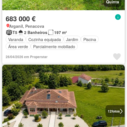
Quinta
683 000 €
Arganil, Penacova
T5
2 Banheiros
197 m²
Varanda
Cozinha equipada
Jardim
Piscina
Área verde
Parcialmente mobiliado
26/04/2026 em Properstar
12
fotos