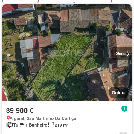
12
fotos
Quinta
39 900 €
Arganil, São Martinho Da Cortiça
T6
1 Banheiro
219 m²