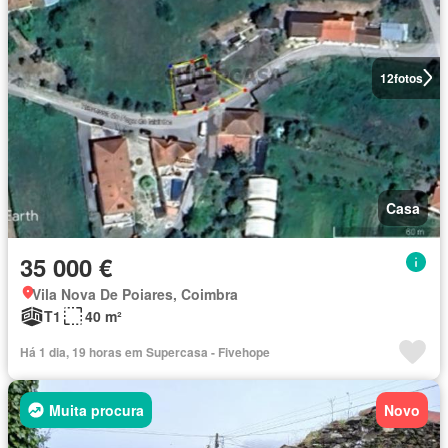
12
fotos
Casa
35 000 €
Vila Nova De Poiares, Coimbra
T1
40 m²
Há 1 dia, 19 horas em Supercasa - Fivehope
Muita procura
Novo