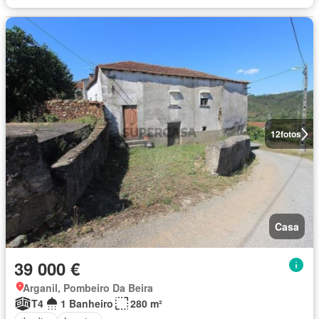
12
fotos
Casa
39 000 €
Arganil, Pombeiro Da Beira
T4
1 Banheiro
280 m²