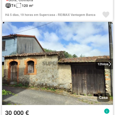
T4
120 m²
Há 5 dias, 19 horas em Supercasa - RE/MAX Vantagem Banca
12
fotos
Casa
30 000 €