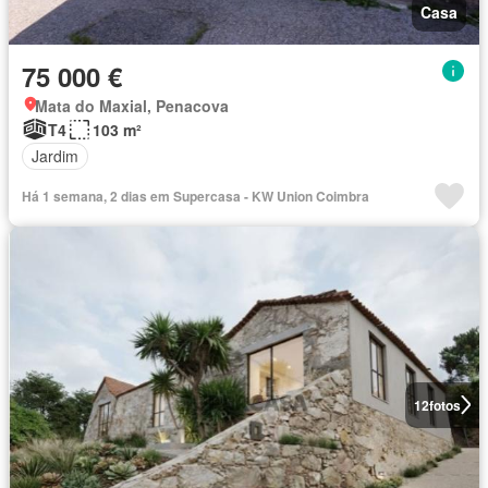
Casa
75 000 €
Mata do Maxial, Penacova
T4
103 m²
Jardim
Há 1 semana, 2 dias em Supercasa - KW Union Coimbra
12
fotos