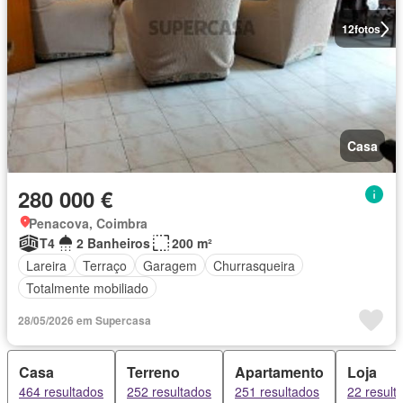
12
fotos
Casa
280 000 €
Penacova, Coimbra
T4
2 Banheiros
200 m²
Lareira
Terraço
Garagem
Churrasqueira
Totalmente mobiliado
28/05/2026 em Supercasa
Casa
Terreno
Apartamento
Loja
464 resultados
252 resultados
251 resultados
22 result