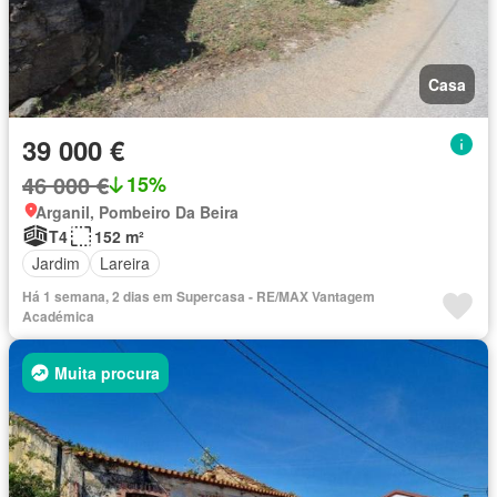
Casa
39 000 €
46 000 €
15%
Arganil, Pombeiro Da Beira
T4
152 m²
Jardim
Lareira
Há 1 semana, 2 dias em Supercasa - RE/MAX Vantagem
Académica
Muita procura