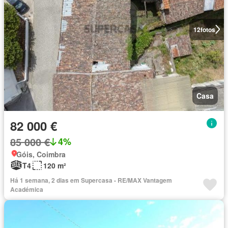
12
fotos
Casa
82 000 €
85 000 €
4%
Góis, Coimbra
T4
120 m²
Há 1 semana, 2 dias em Supercasa - RE/MAX Vantagem
Académica