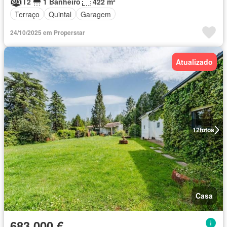
T2
1 Banheiro
422 m²
Terraço
Quintal
Garagem
24/10/2025 em Properstar
Atualizado
12
fotos
Casa
683 000 €