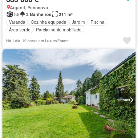
Arganil, Penacova
T5
2 Banheiros
211 m²
Varanda
Cozinha equipada
Jardim
Piscina
Área verde
Parcialmente mobiliado
Há 1 dia, 19 horas em LuxuryEstate
12
fotos