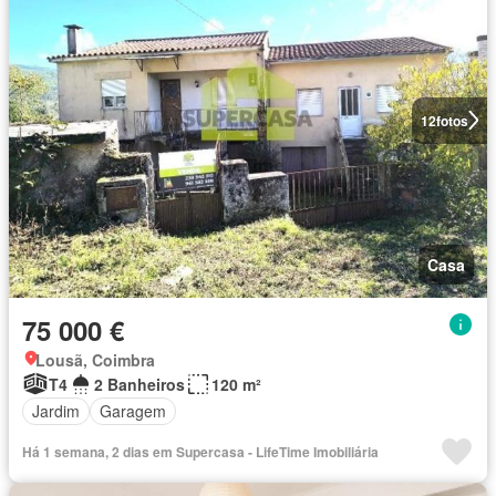
12
fotos
Casa
75 000 €
Lousã, Coimbra
T4
2 Banheiros
120 m²
Jardim
Garagem
Há 1 semana, 2 dias em Supercasa - LifeTime Imobiliária