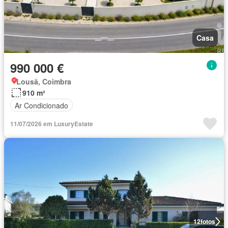
Casa
990 000 €
Lousã, Coimbra
910 m²
Ar Condicionado
11/07/2026 em LuxuryEstate
12
fotos