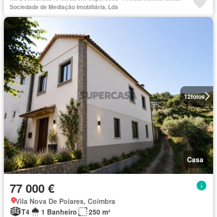
Sociedade de Mediação Imobiliária, Lda
12
fotos
Casa
77 000 €
Vila Nova De Poiares, Coimbra
T4
1 Banheiro
250 m²