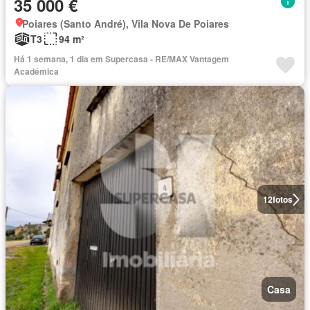
35 000 €
Poiares (Santo André), Vila Nova De Poiares
T3
94 m²
Há 1 semana, 1 dia em Supercasa - RE/MAX Vantagem
Académica
12
fotos
Casa