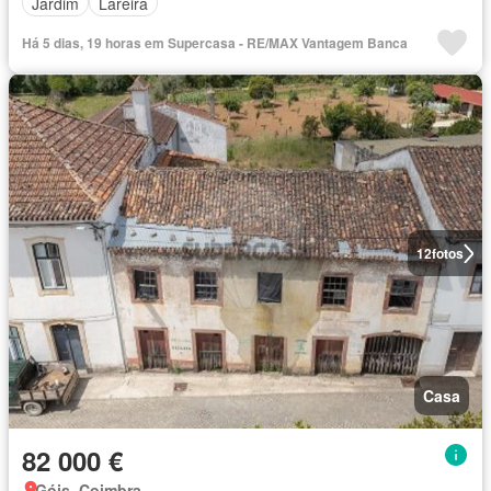
Jardim
Lareira
Há 5 dias, 19 horas em Supercasa - RE/MAX Vantagem Banca
12
fotos
Casa
82 000 €
Góis, Coimbra