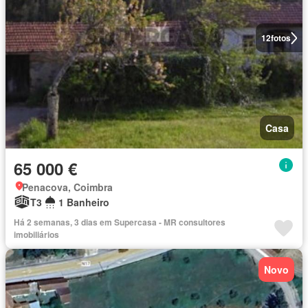
12
fotos
Casa
65 000 €
Penacova, Coimbra
T3
1 Banheiro
Há 2 semanas, 3 dias em Supercasa - MR consultores
imobiliários
Novo