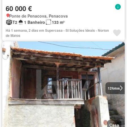
60 000 €
Ponte de Penacova, Penacova
T2
1 Banheiro
133 m²
Há 1 semana, 2 dias em Supercasa - SI Soluções Ideais - Norton
de Matos
12
fotos
Casa