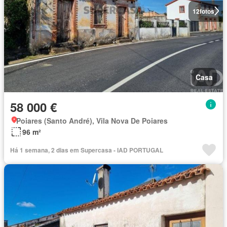
12
fotos
Casa
58 000 €
Poiares (Santo André), Vila Nova De Poiares
96 m²
Há 1 semana, 2 dias em Supercasa - IAD PORTUGAL