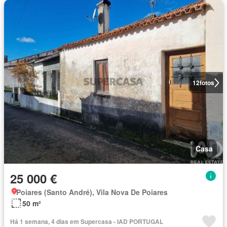
12
fotos
Casa
25 000 €
Poiares (Santo André), Vila Nova De Poiares
50 m²
Há 1 semana, 4 dias em Supercasa - IAD PORTUGAL