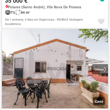
35 000 €
Poiares (Santo André), Vila Nova De Poiares
T3
94 m²
Há 1 semana, 3 dias em Supercasa - RE/MAX Vantagem
Académica
12
fotos
Casa