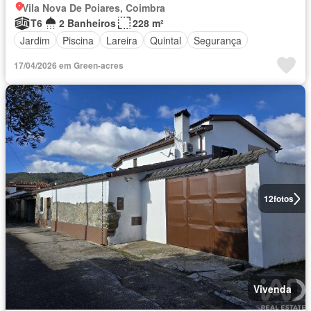
Vila Nova De Poiares, Coimbra
T6
2 Banheiros
228 m²
Jardim
Piscina
Lareira
Quintal
Segurança
17/04/2026 em Green-acres
12
fotos
Vivenda