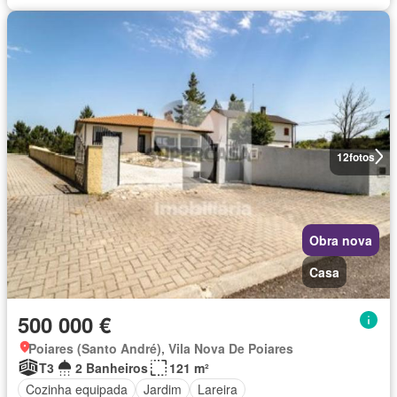
12
fotos
Obra nova
Casa
500 000 €
Poiares (Santo André), Vila Nova De Poiares
T3
2 Banheiros
121 m²
Cozinha equipada
Jardim
Lareira