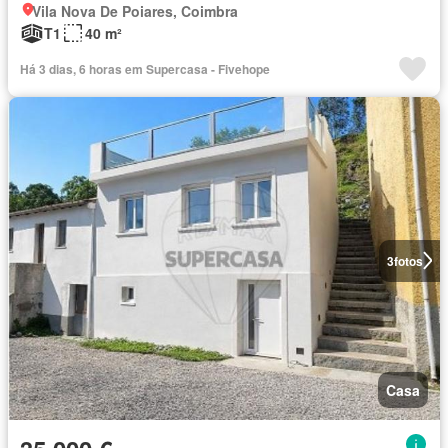
Vila Nova De Poiares, Coimbra
T1
40 m²
Há 3 dias, 6 horas em Supercasa - Fivehope
3
fotos
Casa