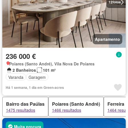
12
fotos
Apartamento
236 000 €
Poiares (Santo André), Vila Nova De Poiares
2 Banheiros
101 m²
Varanda
Garagem
Há 1 semana, 1 dia em Green-acres
Bairro das Paúlas
Poiares (Santo André)
Ferreira
1475 resultados
1466 resultados
1464 resul
Muita procura