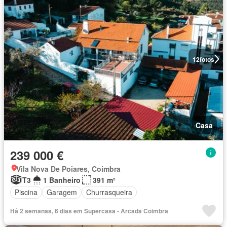
12
fotos
Casa
239 000 €
Vila Nova De Poiares, Coimbra
T3
1 Banheiro
391 m²
Piscina
Garagem
Churrasqueira
Há 2 semanas, 6 dias em Supercasa - Arcada Coimbra