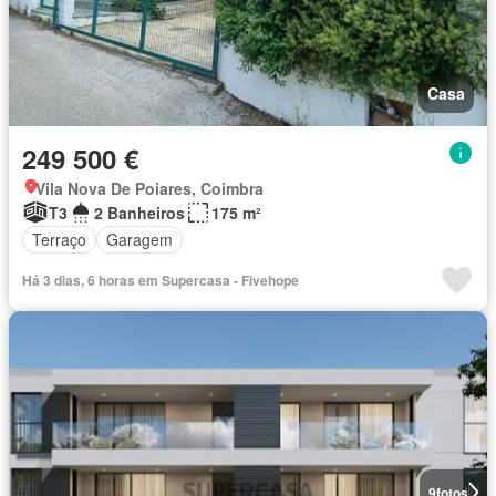
Casa
249 500 €
Vila Nova De Poiares, Coimbra
T3
2 Banheiros
175 m²
Terraço
Garagem
Há 3 dias, 6 horas em Supercasa - Fivehope
9
fotos