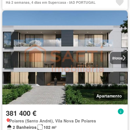
Há 2 semanas, 4 dias em Supercasa - IAD PORTUGAL
8
fotos
Apartamento
381 400 €
Poiares (Santo André), Vila Nova De Poiares
2 Banheiros
102 m²