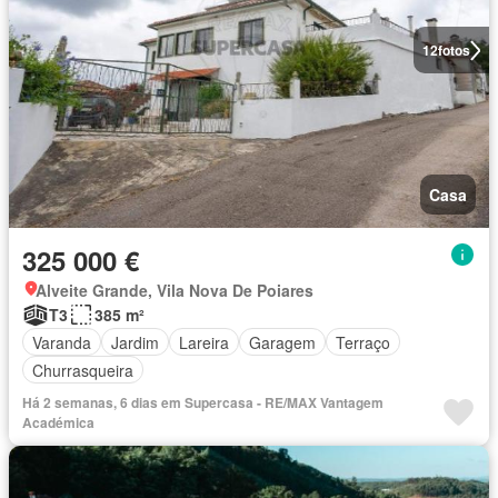
12
fotos
Casa
325 000 €
Alveite Grande, Vila Nova De Poiares
T3
385 m²
Varanda
Jardim
Lareira
Garagem
Terraço
Churrasqueira
Há 2 semanas, 6 dias em Supercasa - RE/MAX Vantagem
Académica