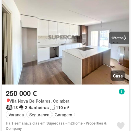
12
fotos
Casa
250 000 €
Vila Nova De Poiares, Coimbra
T3
2 Banheiros
110 m²
Varanda
Segurança
Garagem
Há 1 semana, 2 dias em Supercasa - m2Home - Properties &
Company