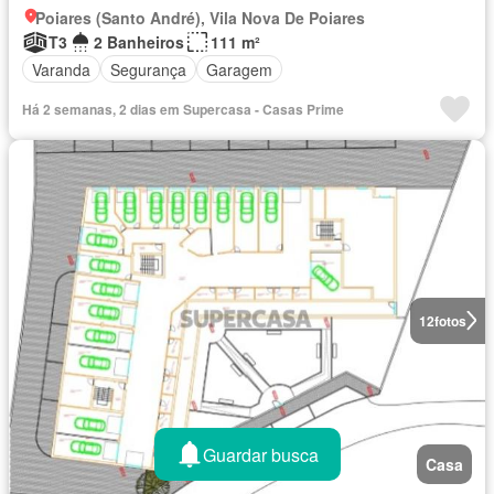
Poiares (Santo André), Vila Nova De Poiares
T3
2 Banheiros
111 m²
Varanda
Segurança
Garagem
Há 2 semanas, 2 dias em Supercasa - Casas Prime
12
fotos
Guardar busca
Casa