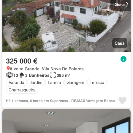
12
fotos
Casa
325 000 €
Alveite Grande, Vila Nova De Poiares
T3
3 Banheiros
385 m²
Varanda
Jardim
Lareira
Garagem
Terraço
Churrasqueira
Há 1 semana, 6 horas em Supercasa - RE/MAX Vantagem Banca