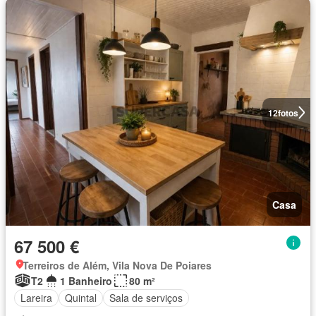
12
fotos
Casa
67 500 €
Terreiros de Além, Vila Nova De Poiares
T2
1 Banheiro
80 m²
Lareira
Quintal
Sala de serviços