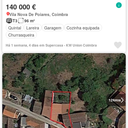
140 000 €
Vila Nova De Poiares, Coimbra
T3
96 m²
Quintal
Lareira
Garagem
Cozinha equipada
Churrasqueira
Há 1 semana, 4 dias em Supercasa - KW Union Coimbra
12
fotos