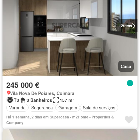
12
fotos
Casa
245 000 €
Vila Nova De Poiares, Coimbra
T3
3 Banheiros
157 m²
Varanda
Segurança
Garagem
Sala de serviços
Há 1 semana, 2 dias em Supercasa - m2Home - Properties &
Company