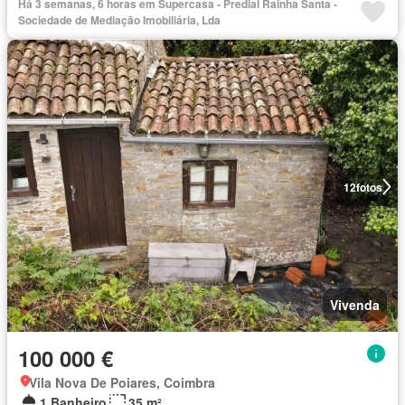
Há 3 semanas, 6 horas em Supercasa - Predial Rainha Santa -
Sociedade de Mediação Imobiliária, Lda
12
fotos
Vivenda
100 000 €
Vila Nova De Poiares, Coimbra
1 Banheiro
35 m²