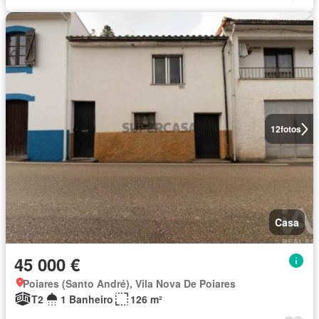
12
fotos
Casa
45 000 €
Poiares (Santo André), Vila Nova De Poiares
T2
1 Banheiro
126 m²