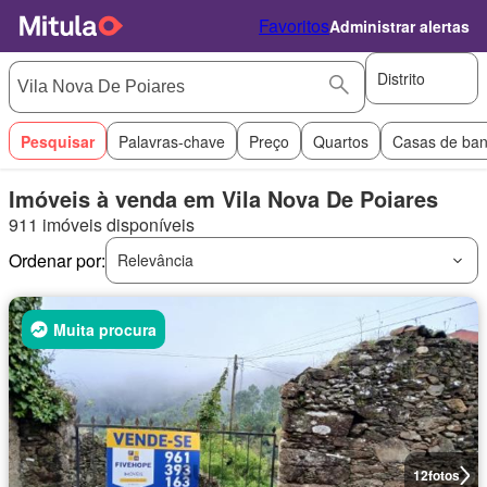
Favoritos
Administrar alertas
Distrito
Pesquisar
Palavras-chave
Preço
Quartos
Casas de ba
Imóveis à venda em Vila Nova De Poiares
911 imóveis disponíveis
Ordenar por:
Relevância
Muita procura
12
fotos