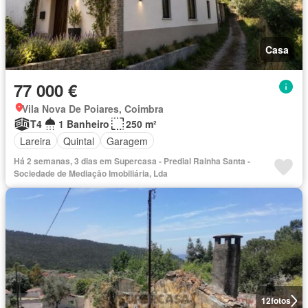
Casa
77 000 €
Vila Nova De Poiares, Coimbra
T4
1 Banheiro
250 m²
Lareira
Quintal
Garagem
Há 2 semanas, 3 dias em Supercasa - Predial Rainha Santa -
Sociedade de Mediação Imobiliária, Lda
12
fotos