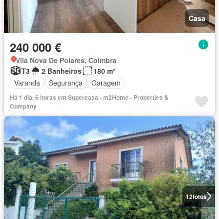
Casa
240 000 €
Vila Nova De Poiares, Coimbra
T3
2 Banheiros
180 m²
Varanda
Segurança
Garagem
Há 1 dia, 6 horas em Supercasa - m2Home - Properties &
Company
12
fotos