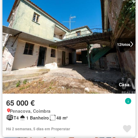
12
fotos
Casa
65 000 €
Penacova, Coimbra
T4
1 Banheiro
48 m²
Há 2 semanas, 5 dias em Properstar