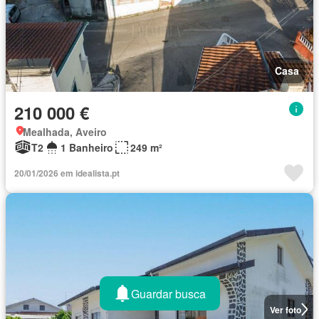
Casa
210 000 €
Mealhada, Aveiro
T2
1 Banheiro
249 m²
20/01/2026 em idealista.pt
Guardar busca
Ver foto