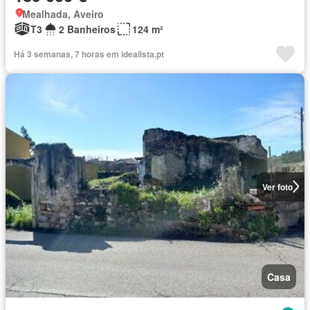
Mealhada, Aveiro
T3
2 Banheiros
124 m²
Há 3 semanas, 7 horas em idealista.pt
Ver foto
Casa