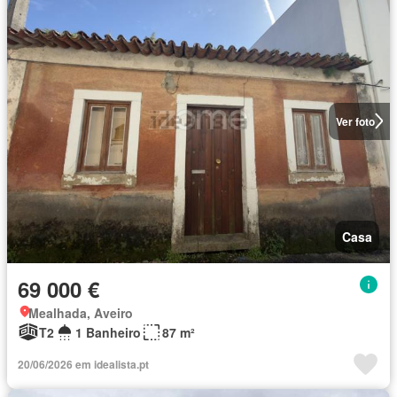
Ver foto
Casa
69 000 €
Mealhada, Aveiro
T2
1 Banheiro
87 m²
20/06/2026 em idealista.pt