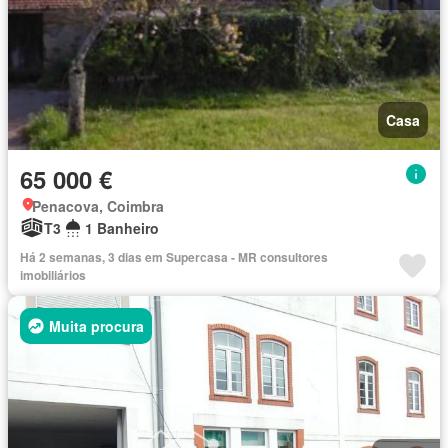
Casa
65 000 €
Penacova, Coimbra
T3
1 Banheiro
Há 2 semanas, 3 dias em Supercasa - MR consultores
imobiliários
Muita procura