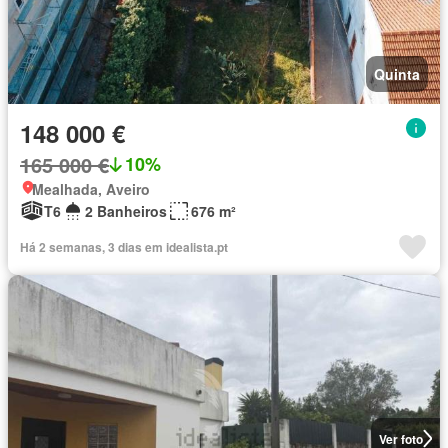
Quinta
148 000 €
165 000 €
10%
Mealhada, Aveiro
T6
2 Banheiros
676 m²
Há 2 semanas, 3 dias em idealista.pt
Ver foto