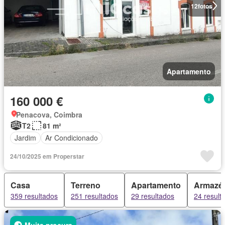
12
fotos
Apartamento
160 000 €
Penacova, Coimbra
T2
81 m²
Jardim
Ar Condicionado
24/10/2025 em Properstar
Casa
Terreno
Apartamento
Armazé
359 resultados
251 resultados
29 resultados
24 result
Muita procura