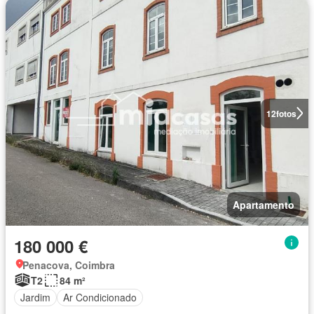
12
fotos
Apartamento
180 000 €
Penacova, Coimbra
T2
84 m²
Jardim
Ar Condicionado