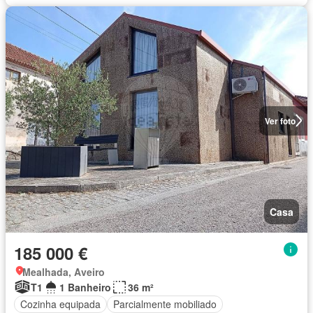
Ver foto
Casa
185 000 €
Mealhada, Aveiro
T1
1 Banheiro
36 m²
Cozinha equipada
Parcialmente mobiliado