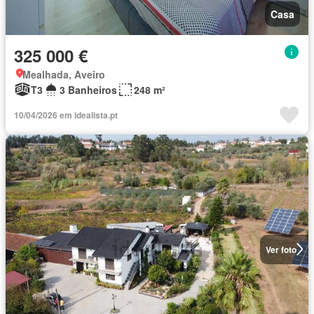
Casa
325 000 €
Mealhada, Aveiro
T3
3 Banheiros
248 m²
10/04/2026 em idealista.pt
Ver foto