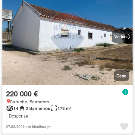
Ver foto
Casa
220 000 €
Coruche, Santarém
T4
2 Banheiros
173 m²
Despensa
27/05/2026 em idealista.pt