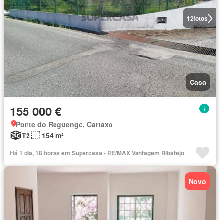
12
fotos
Casa
155 000 €
Ponte do Reguengo, Cartaxo
T2
154 m²
Há 1 dia, 18 horas em Supercasa - RE/MAX Vantagem Ribatejo
Novo