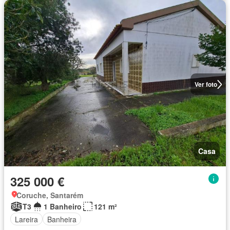
Ver foto
Casa
325 000 €
Coruche, Santarém
T3
1 Banheiro
121 m²
Lareira
Banheira