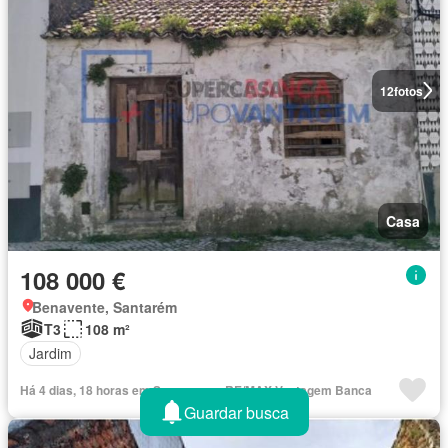
12
fotos
Casa
108 000 €
Benavente, Santarém
T3
108 m²
Jardim
Há 4 dias, 18 horas em Supercasa - RE/MAX Vantagem Banca
Guardar busca