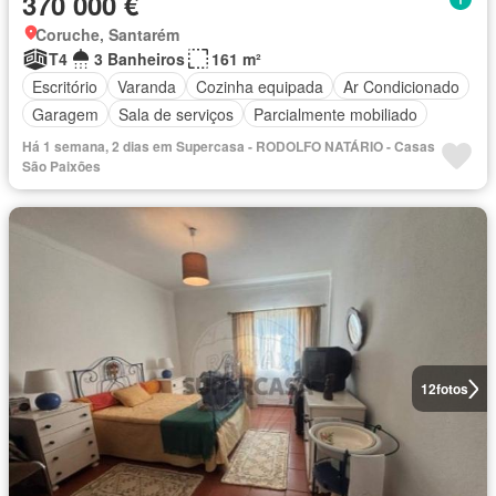
370 000 €
Coruche, Santarém
T4
3 Banheiros
161 m²
Escritório
Varanda
Cozinha equipada
Ar Condicionado
Garagem
Sala de serviços
Parcialmente mobiliado
Há 1 semana, 2 dias em Supercasa - RODOLFO NATÁRIO - Casas
São Paixões
12
fotos