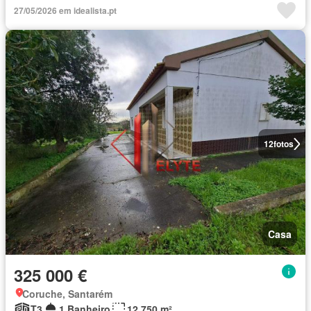
27/05/2026 em idealista.pt
12
fotos
Casa
325 000 €
Coruche, Santarém
T3
1 Banheiro
12 750 m²