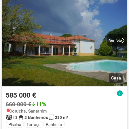
Ver foto
Casa
585 000 €
660 000 €
11%
Coruche, Santarém
T3
2 Banheiros
230 m²
Piscina
Terraço
Banheira