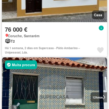
Casa
76 000 €
Coruche, Santarém
T2
Há 1 semana, 2 dias em Supercasa - Pátio Ambarino –
Unipessoal, Lda.
Muita procura
12
fotos