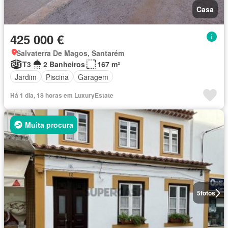
Casa
425 000 €
Salvaterra De Magos, Santarém
T3
2 Banheiros
167 m²
Jardim
Piscina
Garagem
Há 1 dia, 18 horas em LuxuryEstate
Muita procura
5
fotos