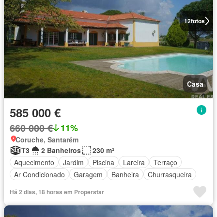
12
fotos
Casa
585 000 €
660 000 €
11%
Coruche, Santarém
T3
2 Banheiros
230 m²
Aquecimento
Jardim
Piscina
Lareira
Terraço
Ar Condicionado
Garagem
Banheira
Churrasqueira
Há 2 dias, 18 horas em Properstar