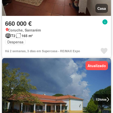
Casa
660 000 €
Coruche, Santarém
T2
165 m²
Despensa
Há 2 semanas, 3 dias em Supercasa - RE/MAX Expo
Atualizado
12
fotos