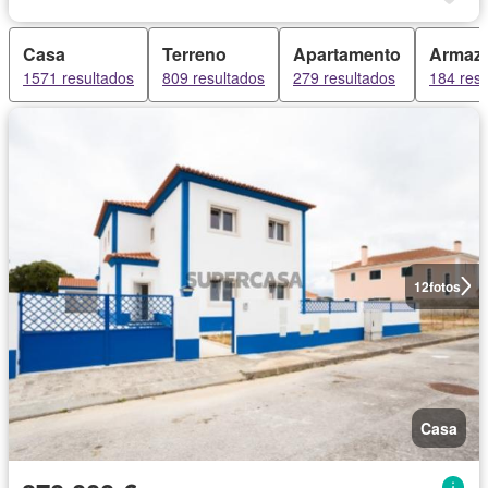
Casa
Terreno
Apartamento
Armaz
1571 resultados
809 resultados
279 resultados
184 resu
12
fotos
Casa