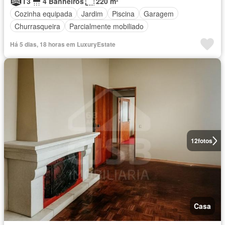
T3
4 Banheiros
220 m²
Cozinha equipada
Jardim
Piscina
Garagem
Churrasqueira
Parcialmente mobiliado
Há 5 dias, 18 horas em LuxuryEstate
12
fotos
Casa