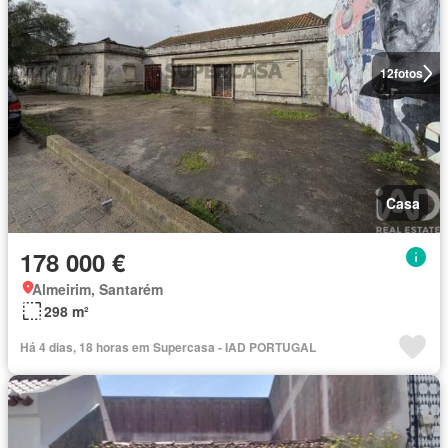
12
fotos
Casa
178 000 €
Almeirim, Santarém
298 m²
Há 4 dias, 18 horas em Supercasa - IAD PORTUGAL