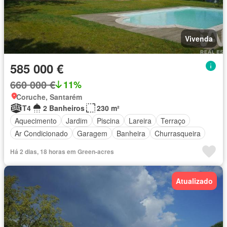
Vivenda
585 000 €
660 000 €
11%
Coruche, Santarém
T4
2 Banheiros
230 m²
Aquecimento
Jardim
Piscina
Lareira
Terraço
Ar Condicionado
Garagem
Banheira
Churrasqueira
Há 2 dias, 18 horas em Green-acres
Atualizado