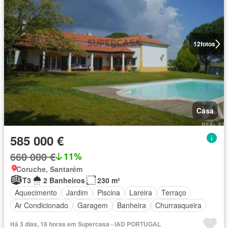
12
fotos
Casa
585 000 €
660 000 €
11%
Coruche, Santarém
T3
2 Banheiros
230 m²
Aquecimento
Jardim
Piscina
Lareira
Terraço
Ar Condicionado
Garagem
Banheira
Churrasqueira
Há 3 dias, 18 horas em Supercasa - IAD PORTUGAL