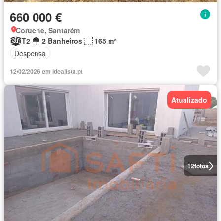
660 000 €
Coruche, Santarém
T2
2 Banheiros
165 m²
Despensa
12/02/2026 em idealista.pt
Atualizado
12
fotos