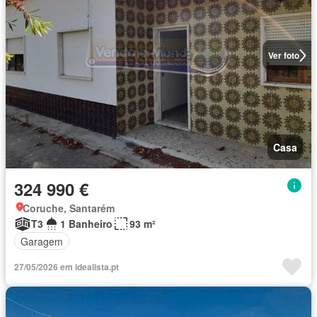
Ver foto
Casa
324 990 €
Coruche, Santarém
T3
1 Banheiro
93 m²
Garagem
27/05/2026 em idealista.pt