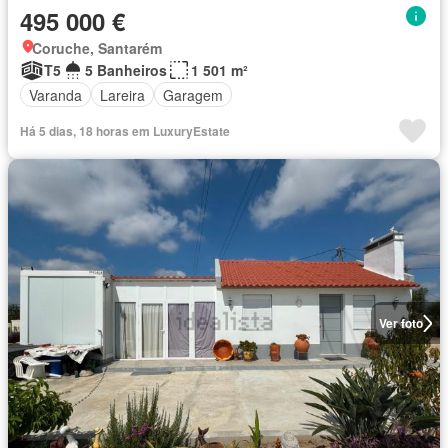
495 000 €
Coruche, Santarém
T5
5 Banheiros
1 501 m²
Varanda
Lareira
Garagem
Há 5 dias, 18 horas em LuxuryEstate
Ver foto