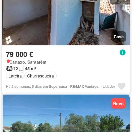
Casa
79 000 €
Cartaxo, Santarém
T2
45 m²
Lareira
Churrasqueira
Há 2 semanas, 5 dias em Supercasa - RE/MAX Vantagem Lidador
Novo