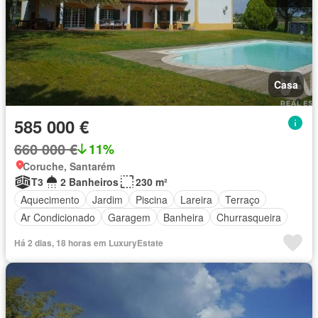
Casa
585 000 €
660 000 €
11%
Coruche, Santarém
T3
2 Banheiros
230 m²
Aquecimento
Jardim
Piscina
Lareira
Terraço
Ar Condicionado
Garagem
Banheira
Churrasqueira
Há 2 dias, 18 horas em LuxuryEstate