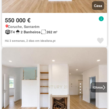
Casa
550 000 €
Coruche, Santarém
T4
2 Banheiros
262 m²
Há 3 semanas, 2 dias em idealista.pt
12
fotos