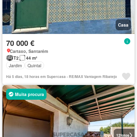
Casa
70 000 €
Cartaxo, Santarém
T2
44 m²
Jardim
Quintal
Há 5 dias, 18 horas em Supercasa - RE/MAX Vantagem Ribatejo
Muita procura
12
fotos