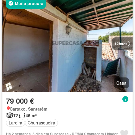
Muita procura
12
fotos
Casa
79 000 €
Cartaxo, Santarém
T2
45 m²
Lareira
Churrasqueira
Há 2 semanas, 5 dias em Supercasa - RE/MAX Vantagem Lidador