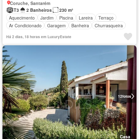
Coruche, Santarém
T3
2 Banheiros
230 m²
Aquecimento
Jardim
Piscina
Lareira
Terraço
Ar Condicionado
Garagem
Banheira
Churrasqueira
Há 2 dias, 18 horas em LuxuryEstate
12
fotos
Casa