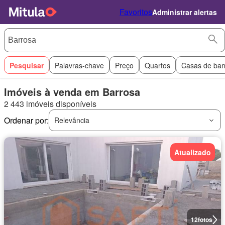
Favoritos
Administrar alertas
Pesquisar
Palavras-chave
Preço
Quartos
Casas de ba
Imóveis à venda em Barrosa
2 443 imóveis disponíveis
Ordenar por:
Relevância
Atualizado
12
fotos