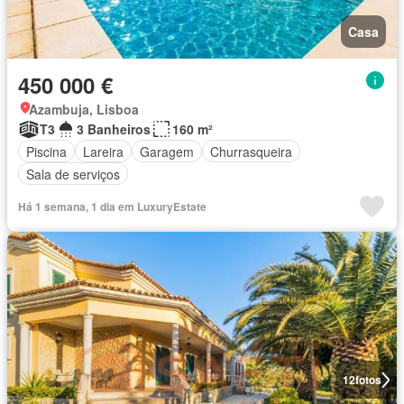
Casa
450 000 €
Azambuja, Lisboa
T3
3 Banheiros
160 m²
Piscina
Lareira
Garagem
Churrasqueira
Sala de serviços
Há 1 semana, 1 dia em LuxuryEstate
12
fotos