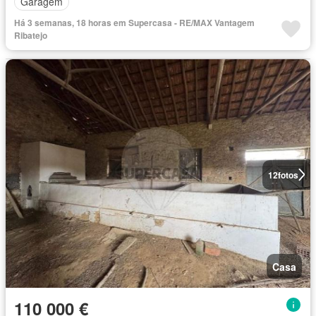
Garagem
Há 3 semanas, 18 horas em Supercasa - RE/MAX Vantagem
Ribatejo
12
fotos
Casa
110 000 €