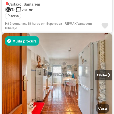
Cartaxo, Santarém
T3
281 m²
Piscina
Há 3 semanas, 18 horas em Supercasa - RE/MAX Vantagem
Ribatejo
Muita procura
12
fotos
Casa