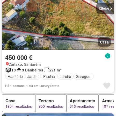
12
fotos
Casa
450 000 €
Cartaxo, Santarém
T3
3 Banheiros
291 m²
Escritório
Jardim
Piscina
Lareira
Garagem
Há 1 semana, 1 dia em LuxuryEstate
Casa
Terreno
Apartamento
Armaz
1904 resultados
950 resultados
313 resultados
197 resu