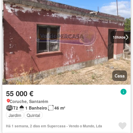
10
fotos
Casa
55 000 €
Coruche, Santarém
T2
1 Banheiro
46 m²
Jardim
Quintal
Há 1 semana, 2 dias em Supercasa - Vendo o Mundo, Lda