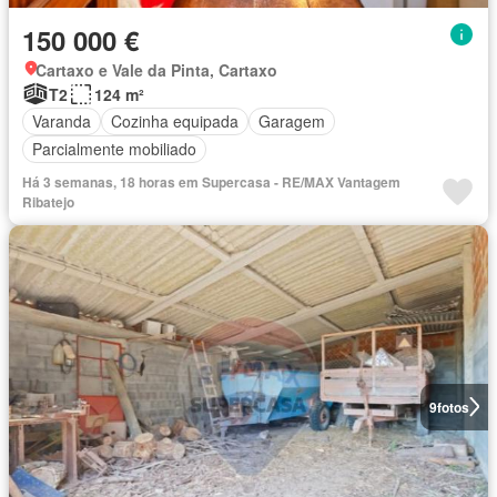
150 000 €
Cartaxo e Vale da Pinta, Cartaxo
T2
124 m²
Varanda
Cozinha equipada
Garagem
Parcialmente mobiliado
Há 3 semanas, 18 horas em Supercasa - RE/MAX Vantagem
Ribatejo
9
fotos