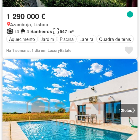
1 290 000 €
Azambuja, Lisboa
T4
4 Banheiros
547 m²
Aquecimento
Jardim
Piscina
Lareira
Quadra de tênis
Há 1 semana, 1 dia em LuxuryEstate
12
fotos