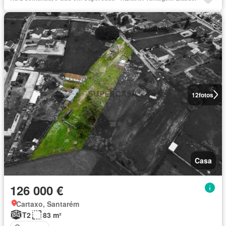
12
fotos
Casa
126 000 €
Cartaxo, Santarém
T2
83 m²