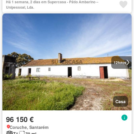
Há 1 semana, 2 dias em Supercasa - Pátio Ambarino –
Unipessoal, Lda.
12
fotos
Casa
96 150 €
Coruche, Santarém
T1
70 m²