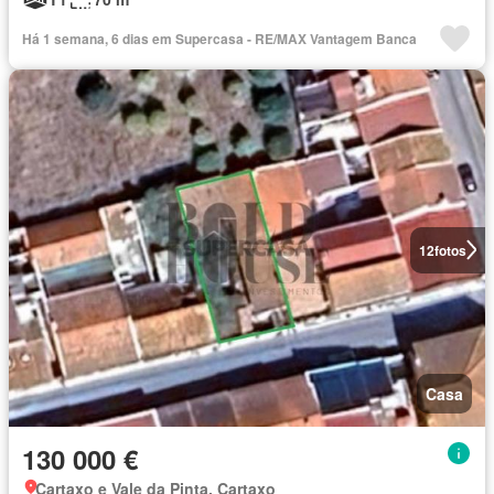
Há 1 semana, 6 dias em Supercasa - RE/MAX Vantagem Banca
12
fotos
Casa
130 000 €
Cartaxo e Vale da Pinta, Cartaxo