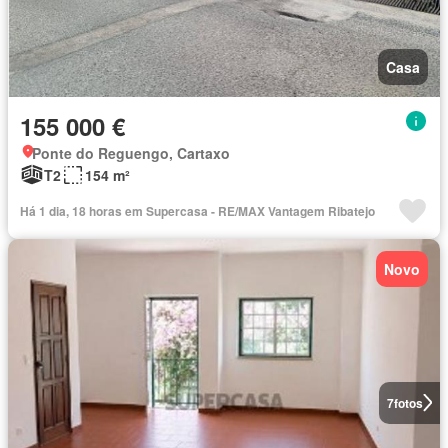
Casa
155 000 €
Ponte do Reguengo, Cartaxo
T2
154 m²
Há 1 dia, 18 horas em Supercasa - RE/MAX Vantagem Ribatejo
Novo
7
fotos