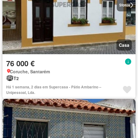
5
fotos
Casa
76 000 €
Coruche, Santarém
T2
Há 1 semana, 2 dias em Supercasa - Pátio Ambarino –
Unipessoal, Lda.