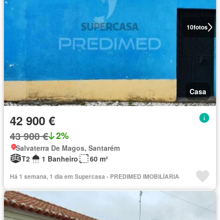
10
fotos
Casa
42 900 €
43 900 €
2%
Salvaterra De Magos, Santarém
T2
1 Banheiro
60 m²
Há 1 semana, 1 dia em Supercasa - PREDIMED IMOBILÍARIA