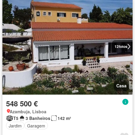
12
fotos
Casa
548 500 €
Azambuja, Lisboa
T5
3 Banheiros
142 m²
Jardim
Garagem