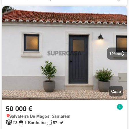
12
fotos
Casa
50 000 €
Salvaterra De Magos, Santarém
T3
1 Banheiro
57 m²