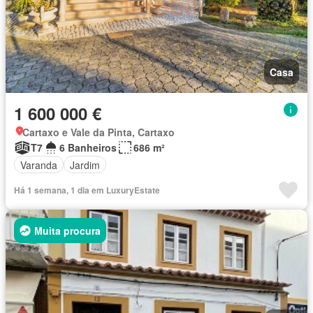
Casa
1 600 000 €
Cartaxo e Vale da Pinta, Cartaxo
T7
6 Banheiros
686 m²
Varanda
Jardim
Há 1 semana, 1 dia em LuxuryEstate
Muita procura