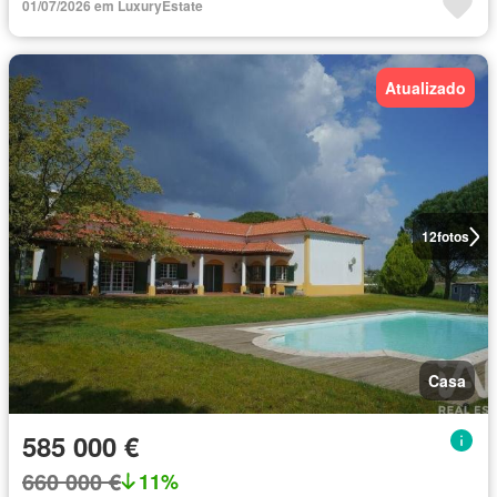
01/07/2026 em LuxuryEstate
Atualizado
12
fotos
Casa
585 000 €
660 000 €
11%