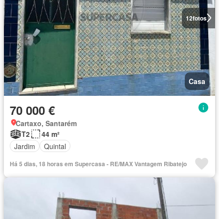
12
fotos
Casa
70 000 €
Cartaxo, Santarém
T2
44 m²
Jardim
Quintal
Há 5 dias, 18 horas em Supercasa - RE/MAX Vantagem Ribatejo