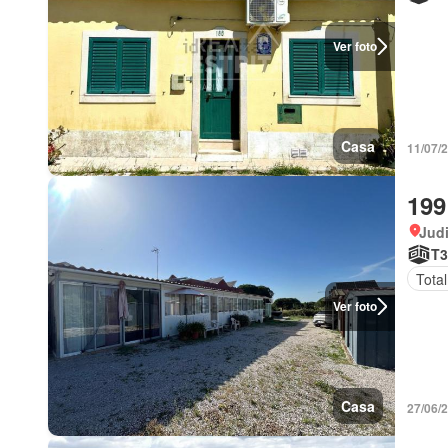
Ver foto
Casa
11/07/2
199
Judi
T3
Tota
Ver foto
Casa
27/06/2