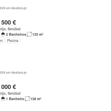
026 em idealista.pt
 500 €
ijo, Setúbal
2 Banheiros
125 m²
im
Piscina
026 em idealista.pt
 000 €
ijo, Setúbal
1 Banheiro
138 m²