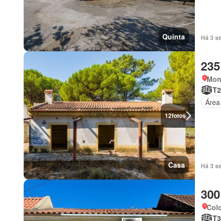
Quinta
Há 3 se
235
Mont
T2
Área
12
fotos
Casa
Há 3 s
300
Colo
T3