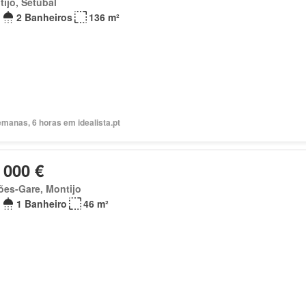
ijo, Setúbal
2 Banheiros
136 m²
manas, 6 horas em idealista.pt
 000 €
ões-Gare, Montijo
1 Banheiro
46 m²