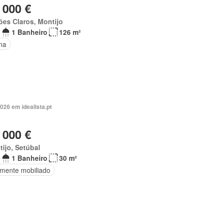
 000 €
es Claros, Montijo
1 Banheiro
126 m²
na
026 em idealista.pt
 000 €
ijo, Setúbal
1 Banheiro
30 m²
lmente mobiliado