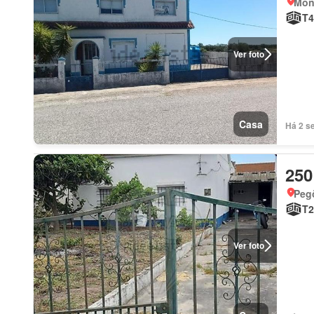
Mont
T4
Ver foto
Casa
Há 2 se
250
Peg
T2
Ver foto