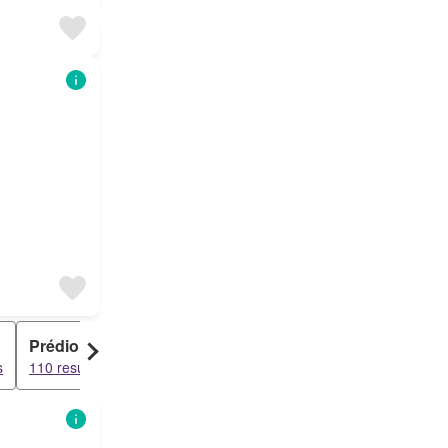
Prédio
Garagem
s
110 resultados
50 resultados