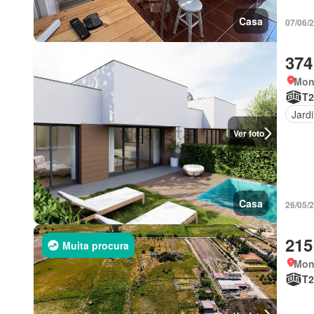
Casa
07/06/2
374
Mont
T2
Jard
Ver foto
Casa
26/05/2
215
Muita procura
Mont
T2