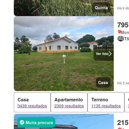
Quinta
Há 6 di
795
Mont
T5
Ver foto
Casa
Há 2 se
Casa
Apartamento
Terreno
3439 resultados
2309 resultados
1135 resultados
215
Muita procura