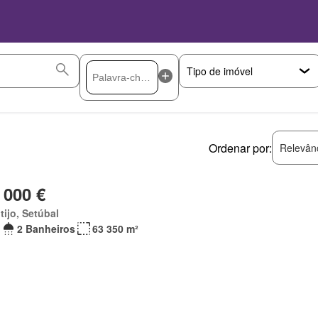
Ordenar por:
Relevân
 000 €
ijo, Setúbal
2 Banheiros
63 350 m²