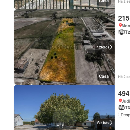
Casa
Há 2 se
215
Mont
T2
12
fotos
Casa
Há 2 s
494
Judi
T3
Desp
Ver foto