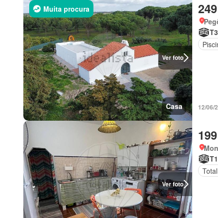
249
Muita procura
Pegõ
T3
Pisci
Ver foto
Casa
12/06/2
199
Mont
T1
Tota
Ver foto