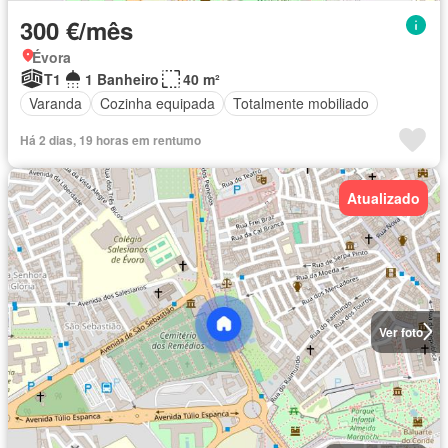
300 €/mês
Évora
T1
1 Banheiro
40 m²
Varanda
Cozinha equipada
Totalmente mobiliado
Há 2 dias, 19 horas em rentumo
Atualizado
Ver foto