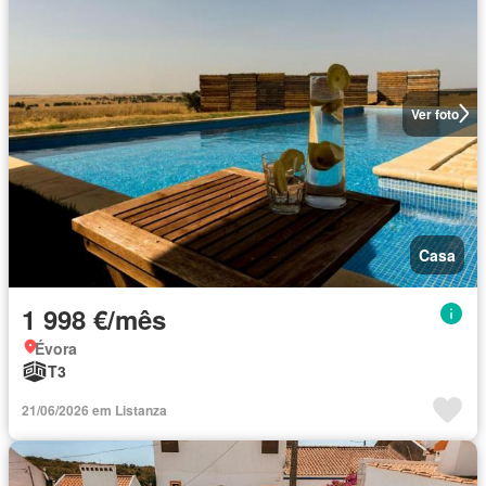
Ver foto
Casa
1 998 €/mês
Évora
T3
21/06/2026 em Listanza