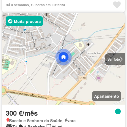
Há 3 semanas, 19 horas em Listanza
Muita procura
Ver foto
Apartamento
300 €/mês
Bacelo e Senhora da Saúde, Évora
T1
1 Banheiro
80 m²