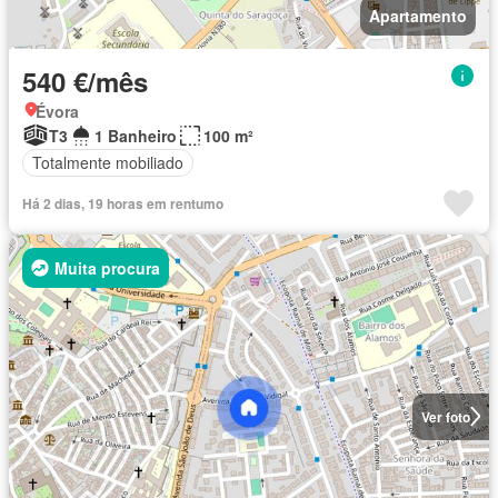
Apartamento
540 €/mês
Évora
T3
1 Banheiro
100 m²
Totalmente mobiliado
Há 2 dias, 19 horas em rentumo
Muita procura
Ver foto