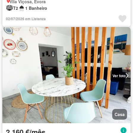
Vila Viçosa, Évora
T2
1 Banheiro
02/07/2026 em Listanza
Ver foto
Casa
2 160 €/mês