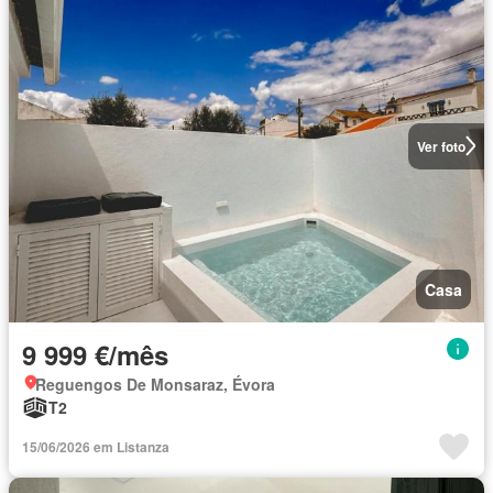
Ver foto
Casa
9 999 €/mês
Reguengos De Monsaraz, Évora
T2
15/06/2026 em Listanza