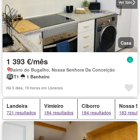
Ver foto
Casa
1 393 €/mês
Bairro do Bugalho, Nossa Senhora Da Conceição
T1
1 Banheiro
Há 5 dias, 19 horas em Listanza
Landeira
Vimieiro
Ciborro
Nossa S
721 resultados
184 resultados
184 resultados
183 resul