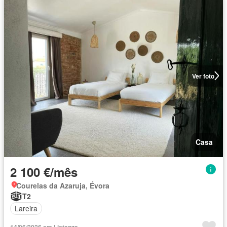
Ver foto
Casa
2 100 €/mês
Courelas da Azaruja, Évora
T2
Lareira
14/06/2026 em Listanza