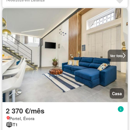
Ver foto
Casa
2 370 €/mês
Portel, Évora
T1