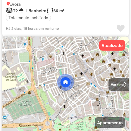
Évora
T2
1 Banheiro
66 m²
Totalmente mobiliado
Há 2 dias, 19 horas em rentumo
Atualizado
Ver foto
Apartamento