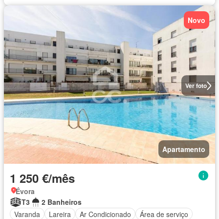
Novo
Ver foto
Apartamento
1 250 €/mês
Évora
T3
2 Banheiros
Varanda
Lareira
Ar Condicionado
Área de serviço