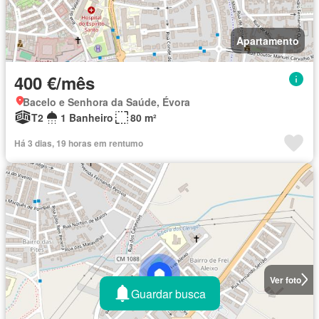
Apartamento
400 €/mês
Bacelo e Senhora da Saúde, Évora
T2
1 Banheiro
80 m²
Há 3 dias, 19 horas em rentumo
Ver foto
Guardar busca