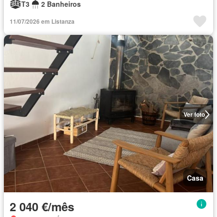
T3
2 Banheiros
11/07/2026 em Listanza
Ver foto
Casa
2 040 €/mês