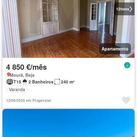
12
fotos
Apartamento
4 850 €/mês
Mourã, Beja
T15
2 Banheiros
240 m²
Varanda
12/06/2026 em Properstar