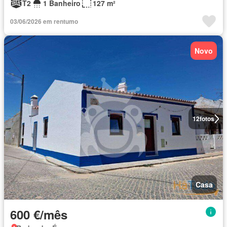
T2
1 Banheiro
127 m²
03/06/2026 em rentumo
Novo
12
fotos
Casa
600 €/mês