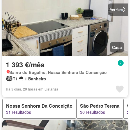
Ver foto
Casa
1 393 €/mês
Bairro do Bugalho, Nossa Senhora Da Conceição
T1
1 Banheiro
Há 5 dias, 20 horas em Listanza
Nossa Senhora Da Conceição
São Pedro Terena
S
31 resultados
30 resultados
2