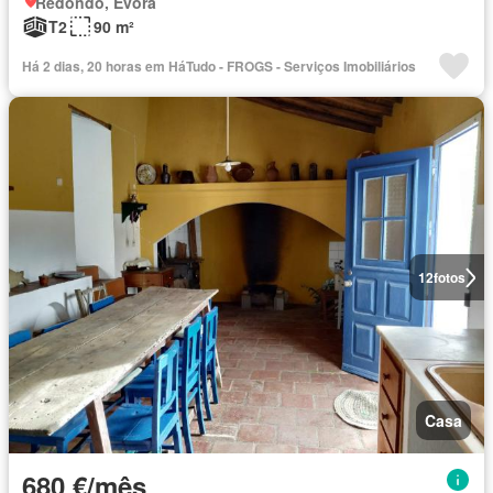
Redondo, Évora
T2
90 m²
Há 2 dias, 20 horas em HáTudo - FROGS - Serviços Imobiliários
12
fotos
Casa
680 €/mês