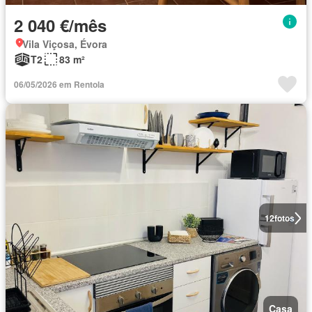
2 040 €/mês
Vila Viçosa, Évora
T2
83 m²
06/05/2026 em Rentola
12
fotos
Casa