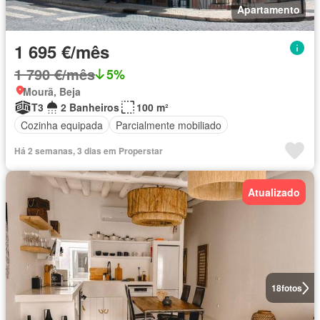
Apartamento
1 695 €/mês
1 790 €/mês
5%
Mourã, Beja
T3
2 Banheiros
100 m²
Cozinha equipada
Parcialmente mobiliado
Há 2 semanas, 3 dias em Properstar
Atualizado
18
fotos