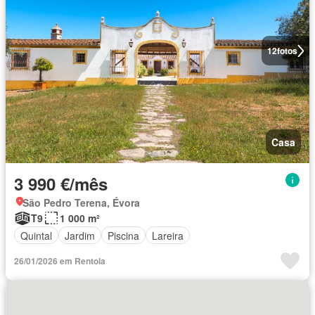
12
fotos
Casa
3 990 €/mês
São Pedro Terena, Évora
T9
1 000 m²
Quintal
Jardim
Piscina
Lareira
26/01/2026 em Rentola