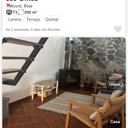
Mourã, Beja
T3
200 m²
Lareira
Terraço
Quintal
Há 2 semanas, 6 dias em Rentola
12
fotos
Casa