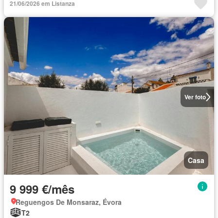
21/06/2026 em Listanza
Ver foto
Casa
9 999 €/mês
Reguengos De Monsaraz, Évora
T2