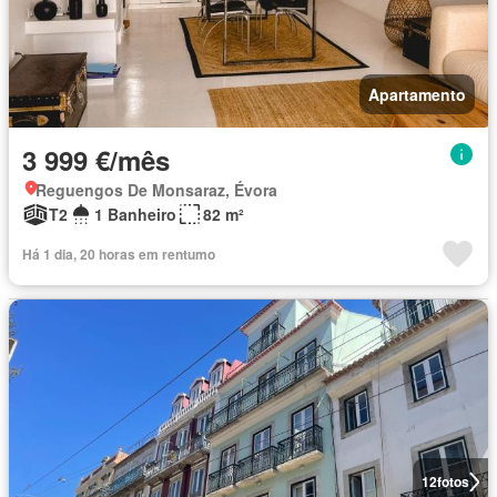
Apartamento
3 999 €/mês
Reguengos De Monsaraz, Évora
T2
1 Banheiro
82 m²
Há 1 dia, 20 horas em rentumo
12
fotos