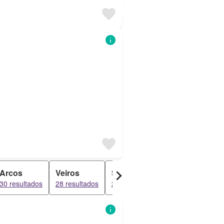
Arcos
Veiros
São Lourenço De Mamporcã
30 resultados
28 resultados
21 resultados