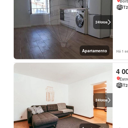
Borb
T2
24
fotos
Apartamento
Há 1 s
4 0
Estr
T2
24
fotos