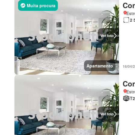
Con
Muita procura
Estr
2 
Ver foto
Apartamento
16/04/
Con
Estr
T2
Ver foto