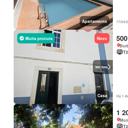
Apartamento
17/04/
500
Muita procura
Novo
Borb
T2
Ver foto
Casa
Há 1 di
1 2
Monf
T2