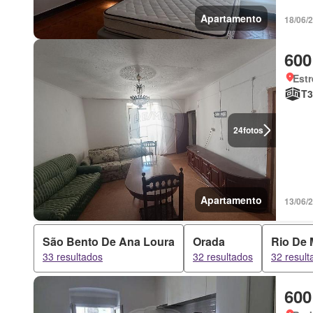
Apartamento
18/06/
600
Estr
T3
24
fotos
Apartamento
13/06/
São Bento De Ana Loura
Orada
Rio De
33 resultados
32 resultados
32 result
600