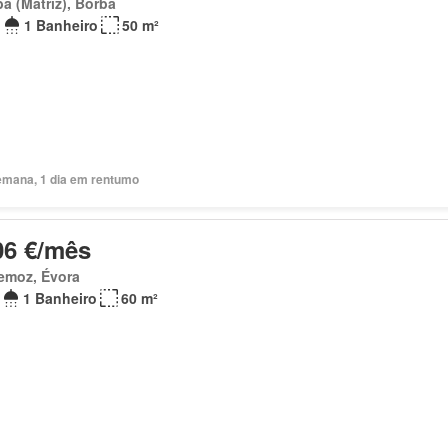
a (Matriz), Borba
1 Banheiro
50 m²
emana, 1 dia em rentumo
06 €/mês
emoz, Évora
1 Banheiro
60 m²