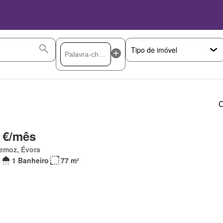
O
 €/mês
emoz, Évora
1 Banheiro
77 m²