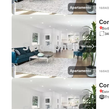
Apartamento
16/04/
Con
Borb
34
Ver foto
Apartamento
16/04/
Con
Estr
T1