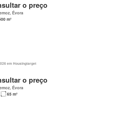
sultar o preço
emoz, Évora
500 m²
2026 em Housingtarget
sultar o preço
emoz, Évora
65 m²