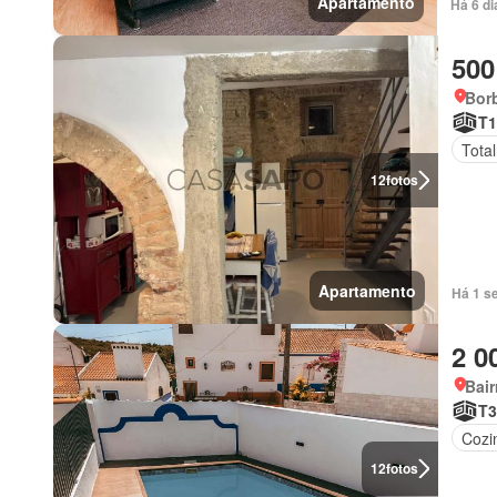
Apartamento
Há 6 d
500
Borb
T1
Tota
12
fotos
Apartamento
Há 1 s
2 0
Bair
T3
Cozi
12
fotos