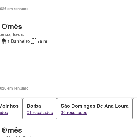
2026 em rentumo
 €/mês
emoz, Évora
1 Banheiro
76 m²
2026 em rentumo
 Moinhos
Borba
São Domingos De Ana Loura
ados
31 resultados
30 resultados
 €/mês