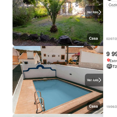
Cozi
Ver foto
Casa
02/07/
9 9
Estr
T2
Ver foto
Casa
19/06/