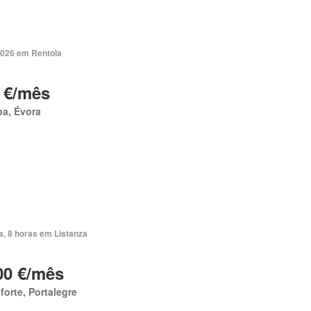
2026 em Rentola
 €/mês
a, Évora
a, 8 horas em Listanza
00 €/mês
orte, Portalegre