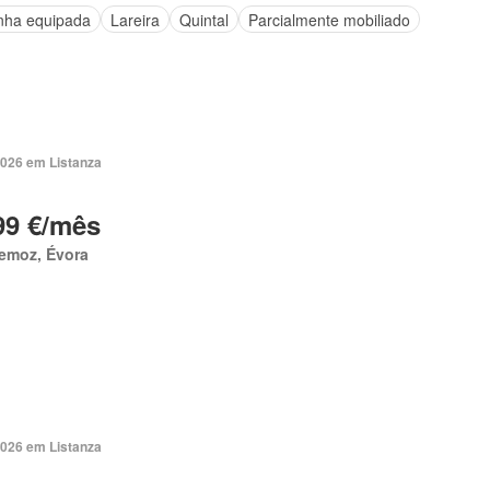
nha equipada
Lareira
Quintal
Parcialmente mobiliado
2026 em Listanza
99 €/mês
emoz, Évora
2026 em Listanza