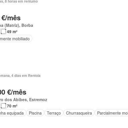
ias, 8 horas em rentumo
 €/mês
a (Matriz), Borba
49 m²
lmente mobiliado
emana, 4 dias em Rentola
00 €/mês
ro dos Abibes, Estremoz
70 m²
nha equipada
Piscina
Terraço
Churrasqueira
Parcialmente mob