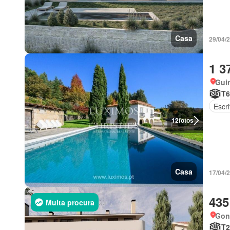
Casa
29/04/
1 3
Gui
T6
Escri
12
fotos
Casa
17/04/
435
Muita procura
Gon
T2