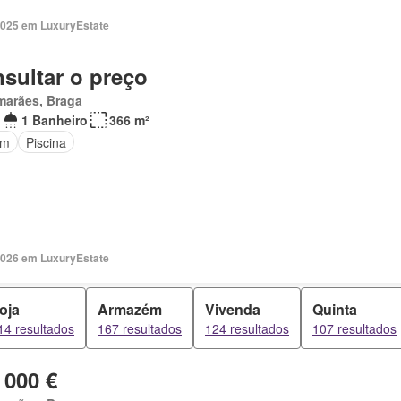
2025 em LuxuryEstate
sultar o preço
marães, Braga
1 Banheiro
366 m²
im
Piscina
2026 em LuxuryEstate
oja
Armazém
Vivenda
Quinta
14 resultados
167 resultados
124 resultados
107 resultados
 000 €