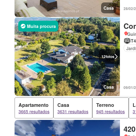
Casa
28/02/
Con
Muita procura
Gui
T4
Jard
12
fotos
Casa
09/01/
Apartamento
Casa
Terreno
L
3665 resultados
3631 resultados
945 resultados
3
420