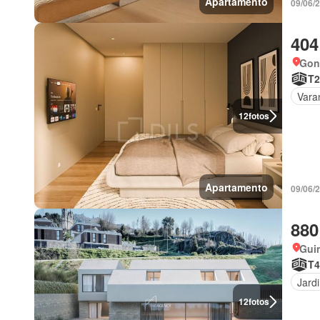
Apartamento
09/06/
404
Gon
T2
Vara
12
fotos
Apartamento
09/06/
880
Gui
T4
Jard
12
fotos