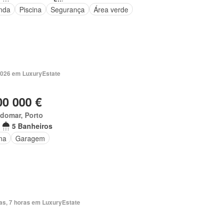
nda
Piscina
Segurança
Área verde
2026 em LuxuryEstate
00 000 €
domar, Porto
5 Banheiros
na
Garagem
ias, 7 horas em LuxuryEstate