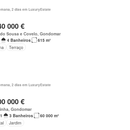
emana, 2 dias em LuxuryEstate
40 000 €
 do Sousa e Covelo, Gondomar
4 Banheiros
615 m²
na
Terraço
emana, 2 dias em LuxuryEstate
00 000 €
ínha, Gondomar
1
3 Banheiros
60 000 m²
al
Jardim