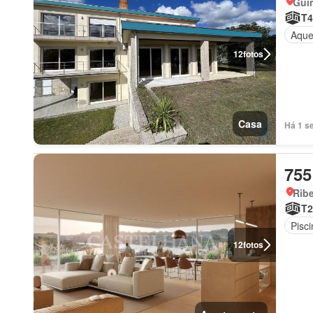
Gui
T4
Aque
12
fotos
Casa
Há 1 s
755
Rib
T2
Pisci
12
fotos