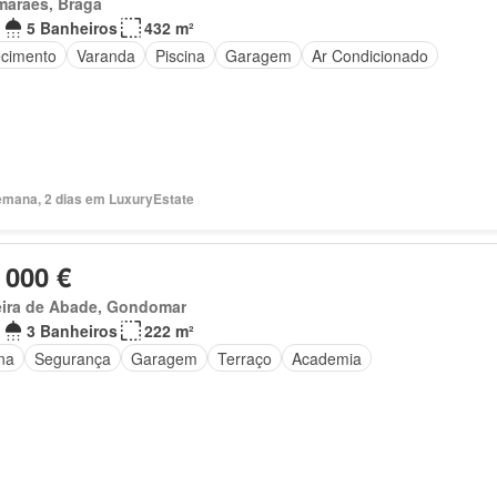
marães, Braga
5 Banheiros
432 m²
cimento
Varanda
Piscina
Garagem
Ar Condicionado
emana, 2 dias em LuxuryEstate
 000 €
eira de Abade, Gondomar
3 Banheiros
222 m²
na
Segurança
Garagem
Terraço
Academia