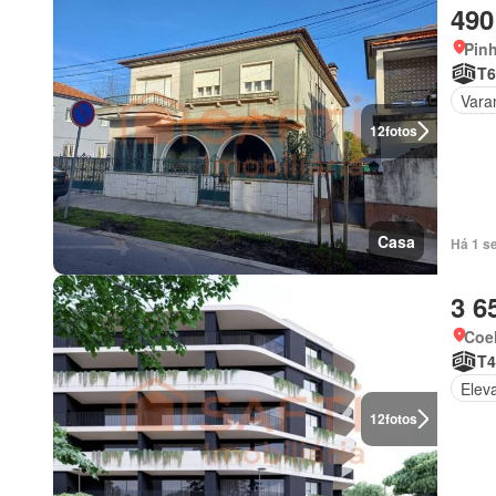
490
Pin
T6
Vara
12
fotos
Casa
Há 1 s
3 6
Coe
T4
Elev
12
fotos