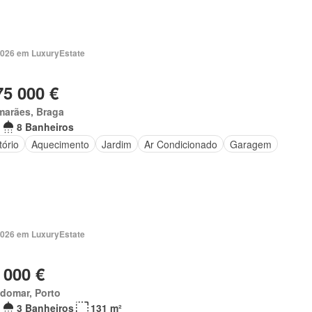
2026 em LuxuryEstate
75 000 €
marães, Braga
8 Banheiros
tório
Aquecimento
Jardim
Ar Condicionado
Garagem
2026 em LuxuryEstate
 000 €
domar, Porto
3 Banheiros
131 m²