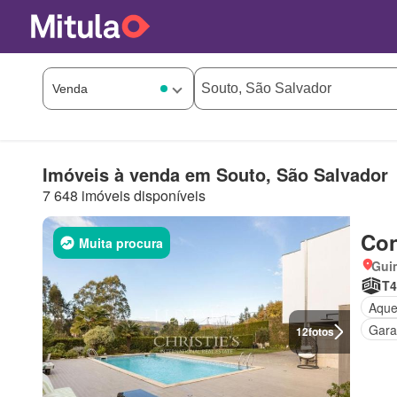
Imóveis à venda em Souto, São Salvador
7 648 imóveis disponíveis
Con
Muita procura
Gui
T4
Aque
Gar
12
fotos