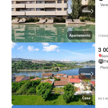
Vara
3
fotos
Apartamento
17/04/
3 0
Gon
T4
Pisci
12
fotos
Casa
Há 3 d