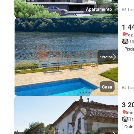
Apartamento
Há 1 s
1 4
Foz
T4
Pisci
12
fotos
Casa
Há 1 s
3 2
Abo
T1
Quint