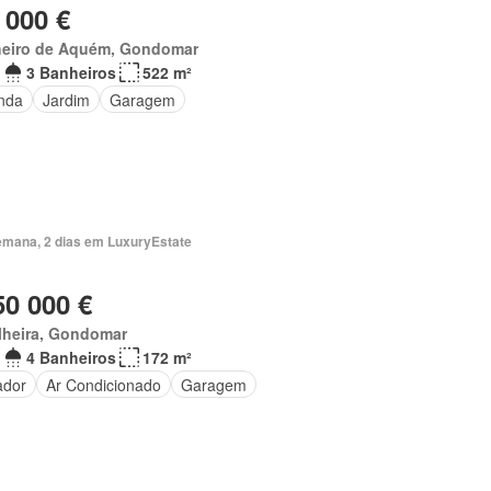
 000 €
heiro de Aquém, Gondomar
3 Banheiros
522 m²
nda
Jardim
Garagem
emana, 2 dias em LuxuryEstate
50 000 €
lheira, Gondomar
4 Banheiros
172 m²
ador
Ar Condicionado
Garagem