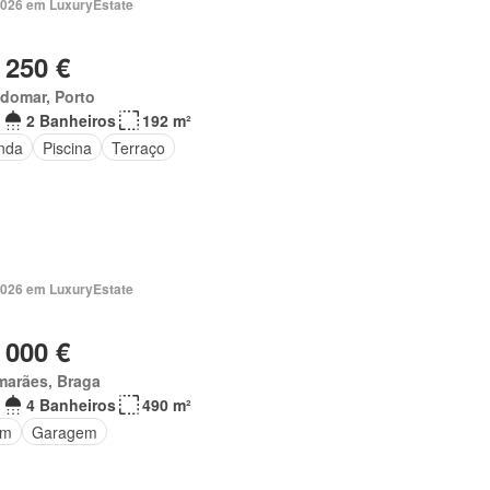
2026 em LuxuryEstate
 250 €
domar, Porto
2 Banheiros
192 m²
nda
Piscina
Terraço
2026 em LuxuryEstate
 000 €
marães, Braga
4 Banheiros
490 m²
im
Garagem