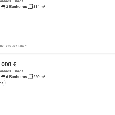
marães, Braga
3 Banheiros
314 m²
026 em idealista.pt
 000 €
marães, Braga
6 Banheiros
220 m²
na