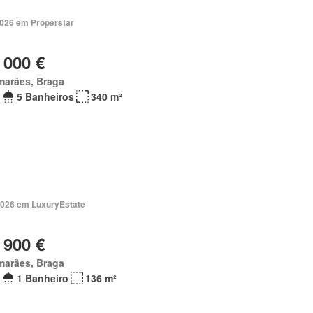
2026 em Properstar
 000 €
marães, Braga
5 Banheiros
340 m²
2026 em LuxuryEstate
 900 €
marães, Braga
1 Banheiro
136 m²