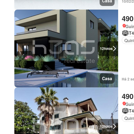
Casa
10/02/2
490
Gui
T4
Quint
12
fotos
Casa
Há 2 s
490
Gui
T4
Quint
12
fotos