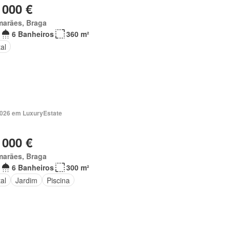
 000 €
marães, Braga
6 Banheiros
360 m²
al
2026 em LuxuryEstate
 000 €
marães, Braga
6 Banheiros
300 m²
al
Jardim
Piscina