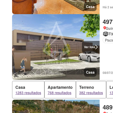
Casa
Há 2 se
497
Gui
T3
Pisci
Ver foto
Casa
08/07/2
Casa
Apartamento
Terreno
L
1283 resultados
768 resultados
382 resultados
13
489