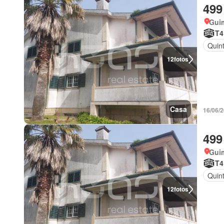
499
Gui
T4
Quint
12
fotos
Casa
16/06/
499
Gui
T4
Quint
12
fotos