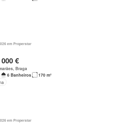
2026 em Properstar
 000 €
marães, Braga
6 Banheiros
170 m²
na
2026 em Properstar