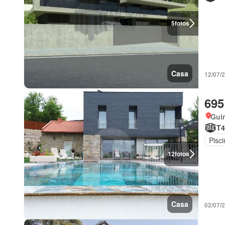
5
fotos
Casa
12/07/
695
Gui
T4
Pisci
12
fotos
Casa
02/07/