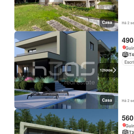
Casa
Há 2 s
490
Gui
T4
Escri
12
fotos
Casa
Há 2 s
560
Gui
T3