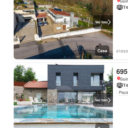
Gui
T4
Ver foto
Casa
07/03/2
695
Gui
T4
Pisci
Ver foto