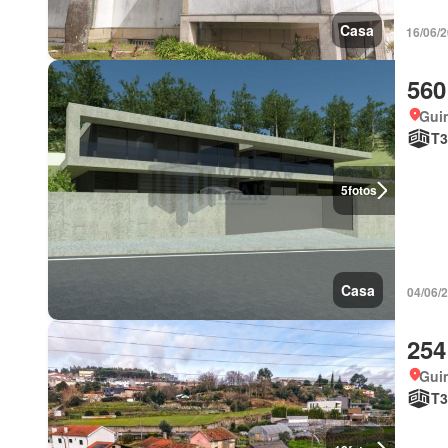
Casa
16/06/
560
Gui
T3
5
fotos
Casa
04/06/
254
Gui
T3