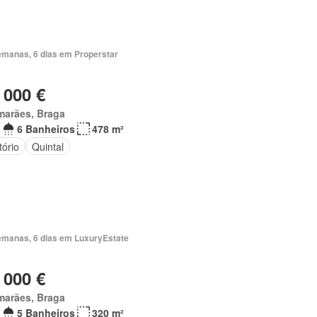
emanas, 6 dias em Properstar
 000 €
marães, Braga
6 Banheiros
478 m²
tório
Quintal
emanas, 6 dias em LuxuryEstate
 000 €
marães, Braga
5 Banheiros
320 m²