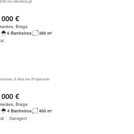
026 em idealista.pt
 000 €
marães, Braga
6 Banheiros
380 m²
al
emanas, 6 dias em Properstar
 000 €
marães, Braga
4 Banheiros
400 m²
al
Garagem