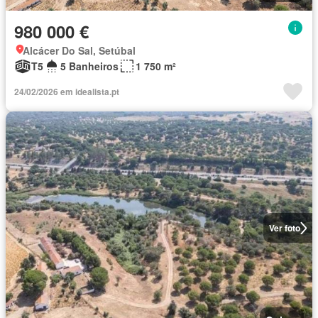
980 000 €
Alcácer Do Sal, Setúbal
T5
5 Banheiros
1 750 m²
24/02/2026 em idealista.pt
Ver foto