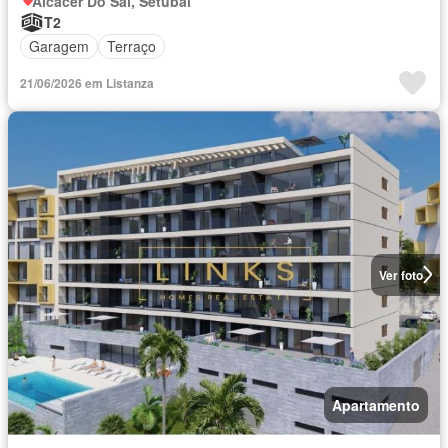
Alcácer Do Sal, Setúbal
T2
Garagem
Terraço
21/06/2026 em Listanza
Ver foto
Apartamento