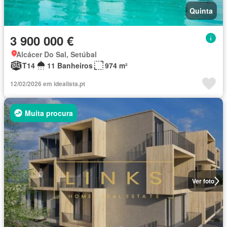
Quinta
3 900 000 €
Alcácer Do Sal, Setúbal
T14
11 Banheiros
974 m²
12/02/2026 em idealista.pt
Muita procura
Ver foto