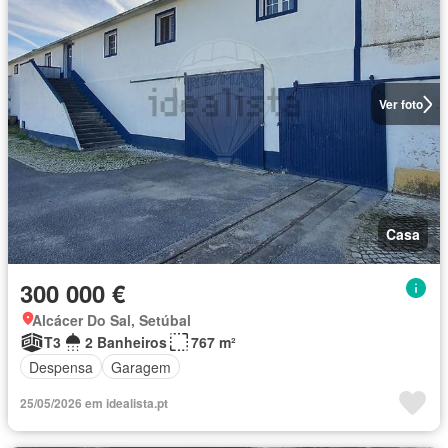
Ver foto
Casa
300 000 €
Alcácer Do Sal, Setúbal
T3
2 Banheiros
767 m²
Despensa
Garagem
25/05/2026 em idealista.pt