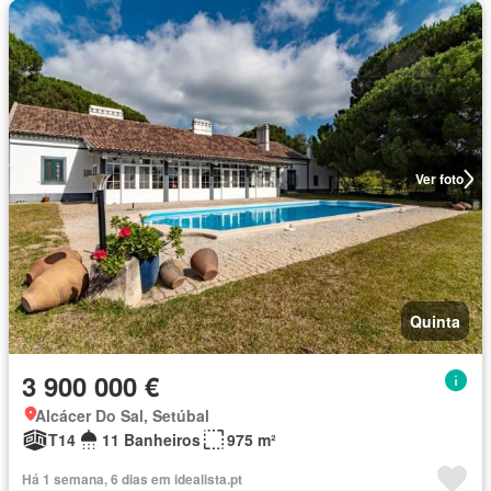
Ver foto
Quinta
3 900 000 €
Alcácer Do Sal, Setúbal
T14
11 Banheiros
975 m²
Há 1 semana, 6 dias em idealista.pt