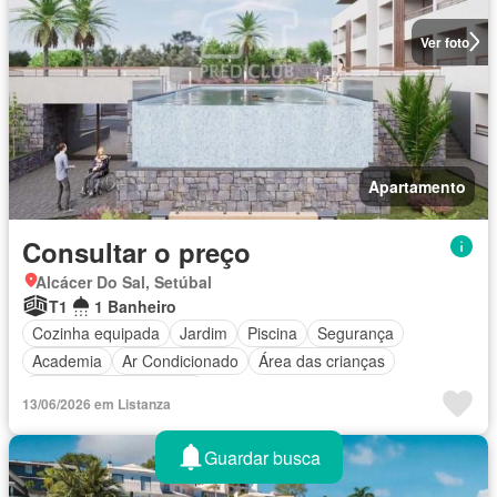
Ver foto
Apartamento
Consultar o preço
Alcácer Do Sal, Setúbal
T1
1 Banheiro
Cozinha equipada
Jardim
Piscina
Segurança
Academia
Ar Condicionado
Área das crianças
Parcialmente mobiliado
13/06/2026 em Listanza
Guardar busca