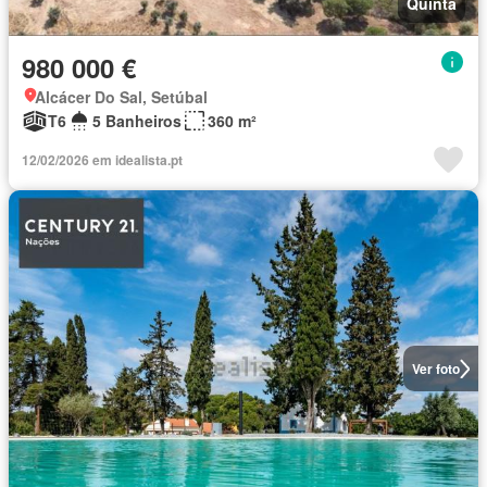
Quinta
980 000 €
Alcácer Do Sal, Setúbal
T6
5 Banheiros
360 m²
12/02/2026 em idealista.pt
Ver foto