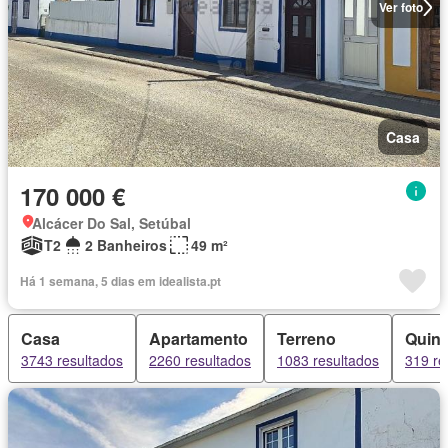
Ver foto
Casa
170 000 €
Alcácer Do Sal, Setúbal
T2
2 Banheiros
49 m²
Há 1 semana, 5 dias em idealista.pt
Casa
Apartamento
Terreno
Quint
3743 resultados
2260 resultados
1083 resultados
319 re