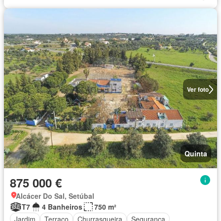
Ver foto
Quinta
875 000 €
Alcácer Do Sal, Setúbal
T7
4 Banheiros
750 m²
Jardim
Terraço
Churrasqueira
Segurança