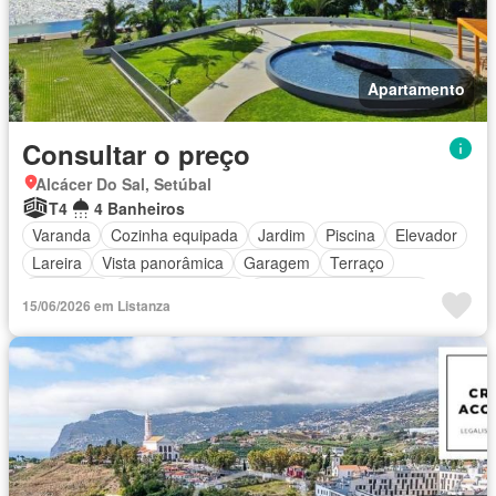
Apartamento
Consultar o preço
Alcácer Do Sal, Setúbal
T4
4 Banheiros
Varanda
Cozinha equipada
Jardim
Piscina
Elevador
Lareira
Vista panorâmica
Garagem
Terraço
Academia
Ar Condicionado
Parcialmente mobiliado
15/06/2026 em Listanza