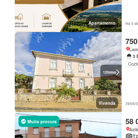
Apartamento
Há 5 d
750
Lam
3 
Cozi
12
fotos
Vivenda
29/05/
58 
Muita procura
Azi
T2