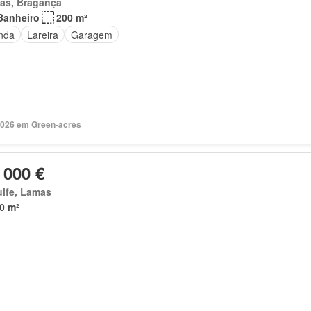
as, Bragança
Banheiro
200 m²
nda
Lareira
Garagem
2026 em Green-acres
 000 €
ulfe, Lamas
0 m²