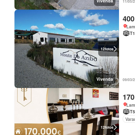
Vivenda
11/05/
400
Lam
T1
12
fotos
Vivenda
09/03/
170
Lam
T5
Vara
12
fotos