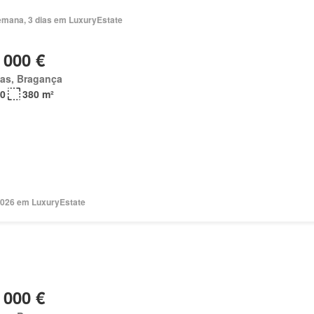
emana, 3 dias em LuxuryEstate
 000 €
as, Bragança
0
380 m²
2026 em LuxuryEstate
 000 €