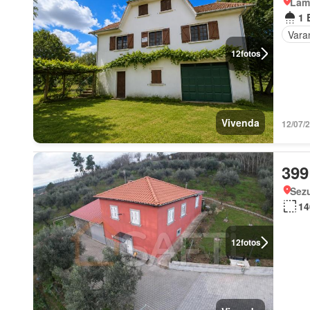
Lam
1 
Vara
12
fotos
Vivenda
12/07/
399
Sez
14
12
fotos