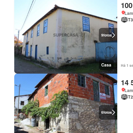
100
Lam
T3
9
fotos
Casa
Há 1 s
14 
Lam
T2
6
fotos