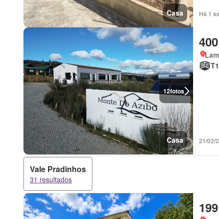
Casa
Há 1 s
400
Lam
T1
12
fotos
Casa
21/02/
Vale Pradinhos
31 resultados
199