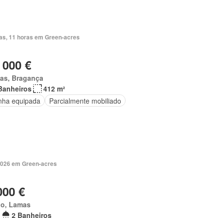
ias, 11 horas em Green-acres
 000 €
as, Bragança
Banheiros
412 m²
nha equipada
Parcialmente mobiliado
2026 em Green-acres
000 €
bo, Lamas
2 Banheiros