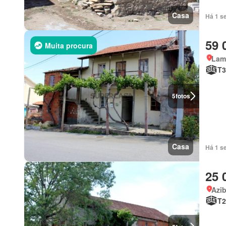
Casa
Há 1 s
59 
Muita procura
Lam
T3
5
fotos
Casa
Há 1 s
25 
Azi
T2