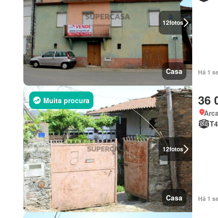
12
fotos
Casa
Há 1 s
36 
Muita procura
Arc
T4
12
fotos
Casa
Há 1 s