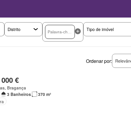
Ordenar por:
Relevân
 000 €
as, Bragança
3 Banheiros
370 m²
ra