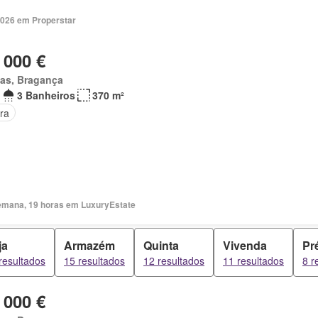
2026 em Properstar
 000 €
as, Bragança
3 Banheiros
370 m²
ra
emana, 19 horas em LuxuryEstate
ja
Armazém
Quinta
Vivenda
Pr
resultados
15 resultados
12 resultados
11 resultados
8 r
 000 €