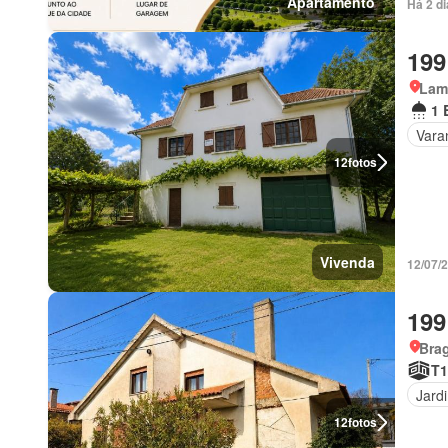
Apartamento
Há 2 d
199
Lam
1 
Vara
12
fotos
Vivenda
12/07/
199
Bra
T1
Jard
12
fotos