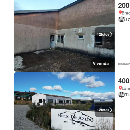
200
Bra
T7
12
fotos
Vivenda
03/04/
400
Lam
T1
12
fotos