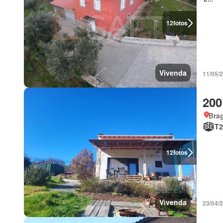
12
fotos
Vivenda
11/05/
200
Bra
T2
12
fotos
Vivenda
23/04/