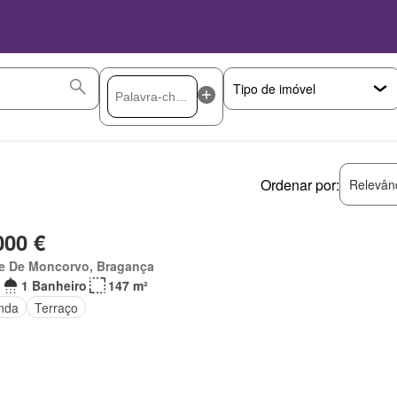
Ordenar por:
Relevân
000 €
re De Moncorvo, Bragança
1 Banheiro
147 m²
nda
Terraço