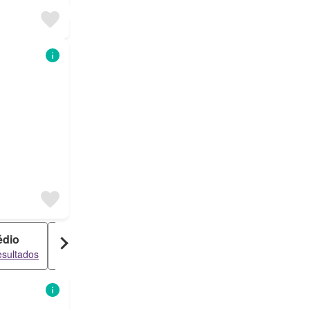
édio
Garagem
esultados
3 resultados