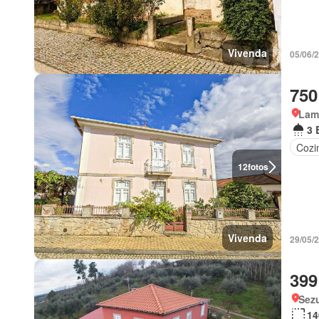
Vivenda
05/06/
750
Lam
3 
Cozi
12
fotos
Vivenda
29/05/
399
Sez
14