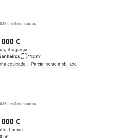
2026 em Green-acres
 000 €
as, Bragança
Banheiros
412 m²
nha equipada
Parcialmente mobiliado
2026 em Green-acres
 000 €
ulfe, Lamas
0 m²