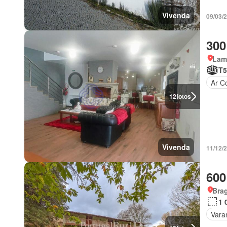
Vivenda
09/03/
300
Lam
T5
Ar C
12
fotos
Vivenda
11/12/
600
Bra
1 
Vara