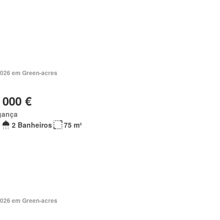
2026 em Green-acres
 000 €
gança
2 Banheiros
75 m²
2026 em Green-acres