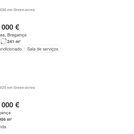
2026 em Green-acres
 000 €
as, Bragança
241 m²
ondicionado
Sala de serviços
2025 em Green-acres
 000 €
gança
006 m²
nda