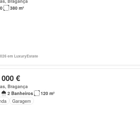
as, Bragança
0
380 m²
2026 em LuxuryEstate
 000 €
as, Bragança
2 Banheiros
120 m²
nda
Garagem