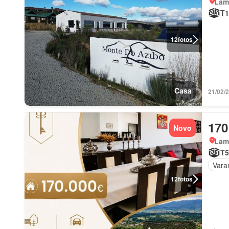
Lam
T1
12
fotos
Casa
21/02/
170
Novo
Lam
T5
Vara
12
fotos