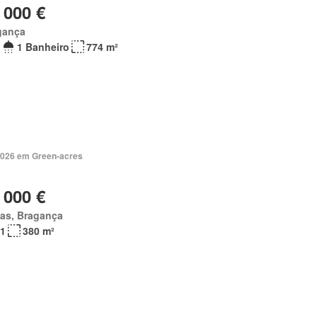
 000 €
gança
1 Banheiro
774 m²
2026 em Green-acres
 000 €
as, Bragança
1
380 m²