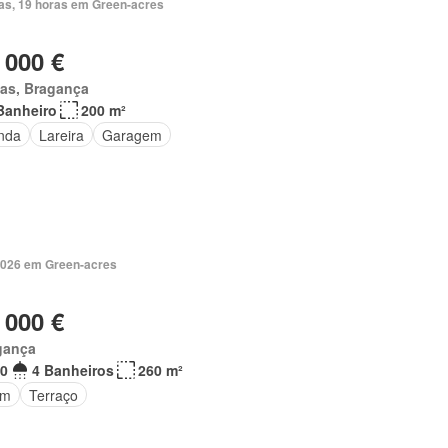
ias, 19 horas em Green-acres
 000 €
as, Bragança
Banheiro
200 m²
nda
Lareira
Garagem
2026 em Green-acres
 000 €
gança
0
4 Banheiros
260 m²
im
Terraço