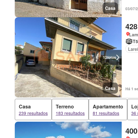
Casa
03/07/
428
Lam
T5
Larei
12
fotos
Casa
Há 1 s
Casa
Terreno
Apartamento
Lo
239 resultados
183 resultados
81 resultados
36 
400