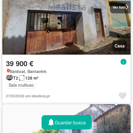
Ver foto
Casa
39 900 €
Sardoal, Santarém
T2
128 m²
Sala multiuso
27/05/2026 em idealista.pt
Guardar busca