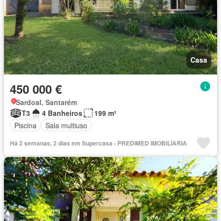
Casa
450 000 €
Sardoal, Santarém
T3
4 Banheiros
199 m²
Piscina
Sala multiuso
Há 2 semanas, 2 dias em Supercasa - PREDIMED IMOBILÍARIA