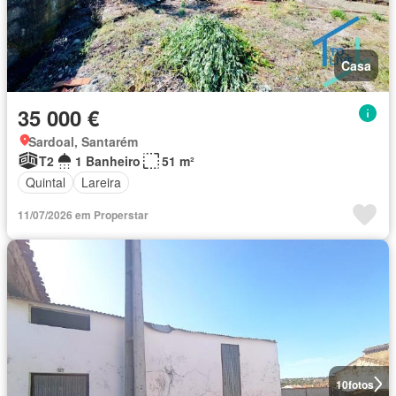
Casa
35 000 €
Sardoal, Santarém
T2
1 Banheiro
51 m²
Quintal
Lareira
11/07/2026 em Properstar
10
fotos