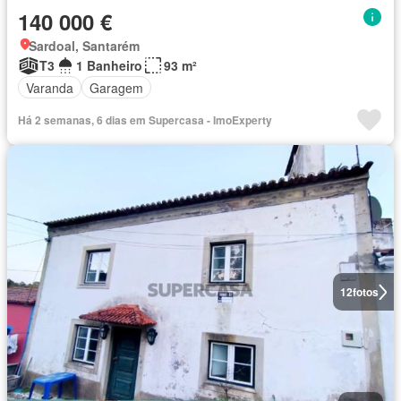
140 000 €
Sardoal, Santarém
T3
1 Banheiro
93 m²
Varanda
Garagem
Há 2 semanas, 6 dias em Supercasa - ImoExperty
12
fotos