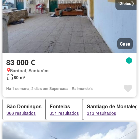
12
fotos
Casa
83 000 €
Sardoal, Santarém
80 m²
Há 1 semana, 2 dias em Supercasa - Raimundo's
São Domingos
Fontelas
Santiago de Montaleg
366 resultados
351 resultados
313 resultados