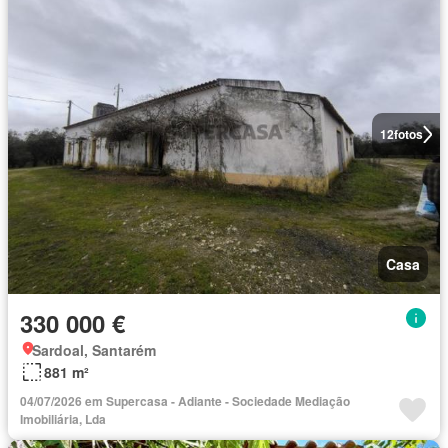
12
fotos
Casa
330 000 €
Sardoal, Santarém
881 m²
04/07/2026 em Supercasa - Adiante - Sociedade Mediação
Imobiliária, Lda