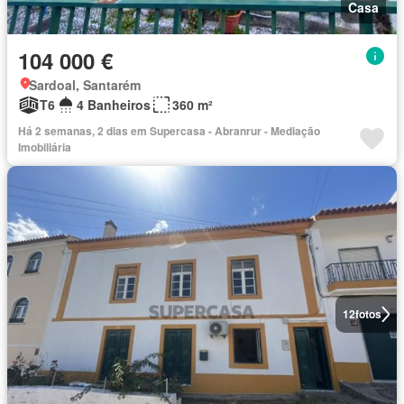
Casa
104 000 €
Sardoal, Santarém
T6
4 Banheiros
360 m²
Há 2 semanas, 2 dias em Supercasa - Abranrur - Mediação
Imobiliária
12
fotos