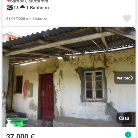
Sardoal, Santarém
T3
1 Banheiro
21/06/2026 em Listanza
Ver foto
Casa
37 000 €