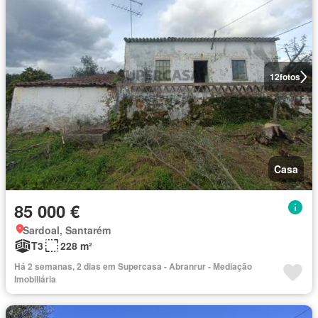
12
fotos
Casa
85 000 €
Sardoal, Santarém
T3
228 m²
Há 2 semanas, 2 dias em Supercasa - Abranrur - Mediação
Imobiliária