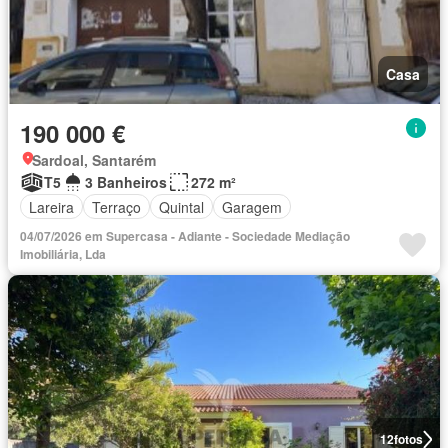
Casa
190 000 €
Sardoal, Santarém
T5
3 Banheiros
272 m²
Lareira
Terraço
Quintal
Garagem
04/07/2026 em Supercasa - Adiante - Sociedade Mediação
Imobiliária, Lda
12
fotos