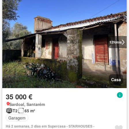
12
fotos
Casa
35 000 €
Sardoal, Santarém
T2
65 m²
Garagem
Há 2 semanas, 2 dias em Supercasa - STARHOUSES -