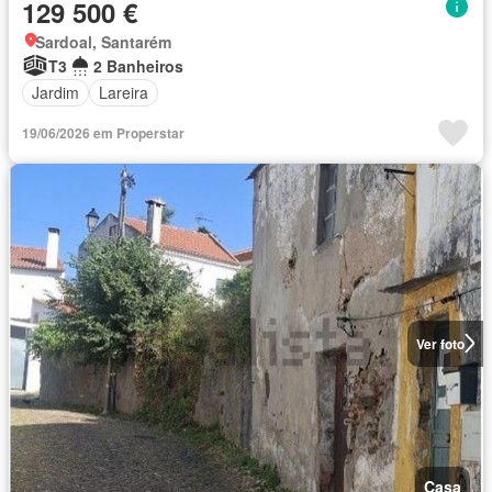
129 500 €
Sardoal, Santarém
T3
2 Banheiros
Jardim
Lareira
19/06/2026 em Properstar
Ver foto
Casa