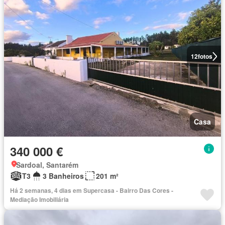
12
fotos
Casa
340 000 €
Sardoal, Santarém
T3
3 Banheiros
201 m²
Há 2 semanas, 4 dias em Supercasa - Bairro Das Cores -
Mediação Imobiliária