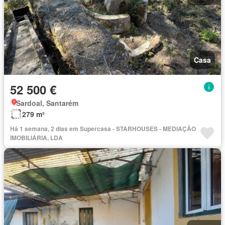
Casa
52 500 €
Sardoal, Santarém
279 m²
Há 1 semana, 2 dias em Supercasa - STARHOUSES - MEDIAÇÃO
IMOBILIÁRIA, LDA