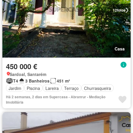
12
fotos
Casa
450 000 €
Sardoal, Santarém
T4
3 Banheiros
451 m²
Jardim
Piscina
Lareira
Terraço
Churrasqueira
Há 2 semanas, 2 dias em Supercasa - Abranrur - Mediação
Imobiliária