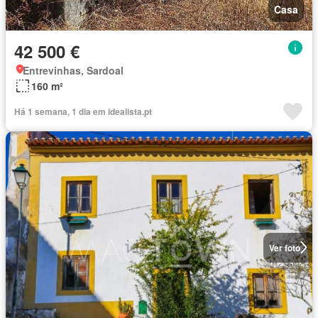
Casa
42 500 €
Entrevinhas, Sardoal
160 m²
Há 1 semana, 1 dia em idealista.pt
Ver foto