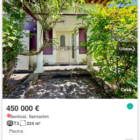
12
fotos
Casa
450 000 €
Sardoal, Santarém
T3
224 m²
Piscina