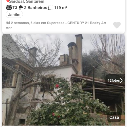
Sardoal, Santarém
T3
2 Banheiros
119 m²
Jardim
Há 2 semanas, 6 dias em Supercasa - CENTURY 21 Realty Art
Mar
12
fotos
Casa