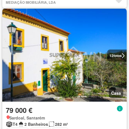
MEDIAÇÃO IMOBILIÁRIA, LDA
12
fotos
Casa
79 000 €
Sardoal, Santarém
T4
2 Banheiros
282 m²