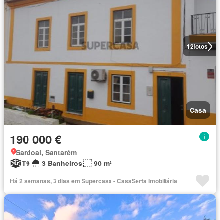
12
fotos
Casa
190 000 €
Sardoal, Santarém
T9
3 Banheiros
90 m²
Há 2 semanas, 3 dias em Supercasa - CasaSerta Imobiliária