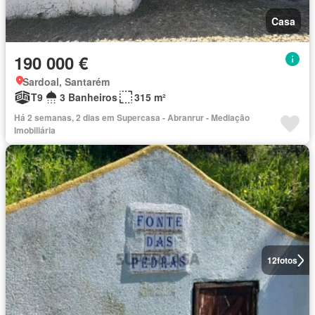
Casa
190 000 €
Sardoal, Santarém
T9
3 Banheiros
315 m²
Há 2 semanas, 2 dias em Supercasa - Abranrur - Mediação
Imobiliária
12
fotos