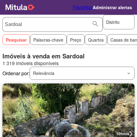
Favoritos
Administrar alertas
Distrito
Pesquisar
Palavras-chave
Preço
Quartos
Casas de ba
Imóveis à venda em Sardoal
1 319 imóveis disponíveis
Ordenar por:
Relevância
10
fotos