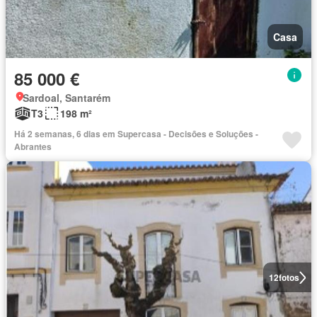
Casa
85 000 €
Sardoal, Santarém
T3
198 m²
Há 2 semanas, 6 dias em Supercasa - Decisões e Soluções -
Abrantes
12
fotos