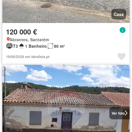
Casa
120 000 €
Abrantes, Santarém
T3
1 Banheiro
80 m²
19/06/2026 em idealista.pt
Ver foto