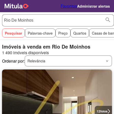
Favoritos
Administrar alertas
Pesquisar
Palavras-chave
Preço
Quartos
Casas de ba
Imóveis à venda em Rio De Moinhos
1 490 imóveis disponíveis
Ordenar por:
Relevância
12
fotos