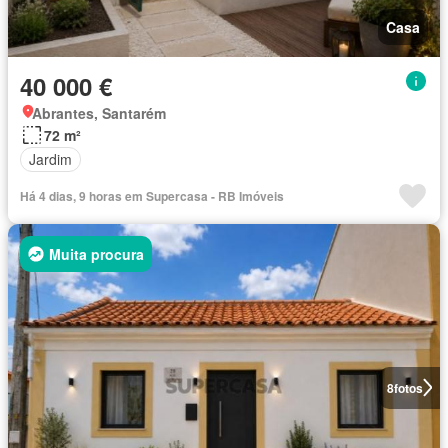
Casa
40 000 €
Abrantes, Santarém
72 m²
Jardim
Há 4 dias, 9 horas em Supercasa - RB Imóveis
Muita procura
8
fotos