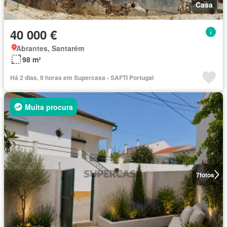
Casa
40 000 €
Abrantes, Santarém
98 m²
Há 2 dias, 9 horas em Supercasa - SAFTI Portugal
Muita procura
7
fotos