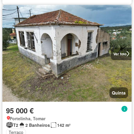
Ver foto
Quinta
95 000 €
Portelinha, Tomar
T2
2 Banheiros
142 m²
Terraço