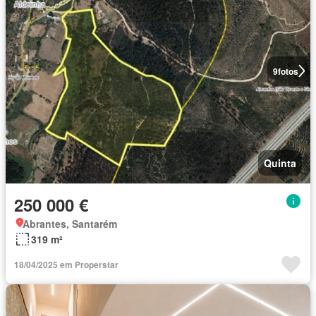
9
fotos
Quinta
250 000 €
Abrantes, Santarém
319 m²
18/04/2025 em Properstar