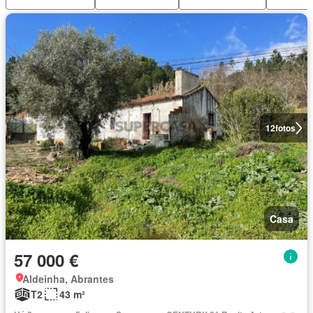
12
fotos
Casa
57 000 €
Aldeinha, Abrantes
T2
43 m²