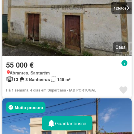
12
fotos
Casa
55 000 €
Abrantes, Santarém
T3
3 Banheiros
145 m²
Há 1 semana, 4 dias em Supercasa - IAD PORTUGAL
Muita procura
Guardar busca