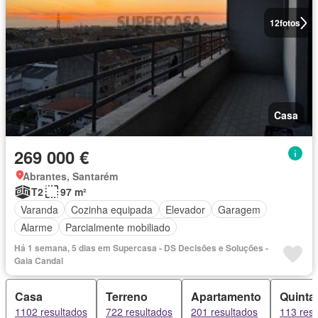
12
fotos
Casa
269 000 €
Abrantes, Santarém
T2
97 m²
Varanda
Cozinha equipada
Elevador
Garagem
Alarme
Parcialmente mobiliado
Há 1 semana, 5 dias em Supercasa - DS Decisões e Soluções -
Gaia Candal
Casa
Terreno
Apartamento
Quinta
1102 resultados
722 resultados
201 resultados
113 resu