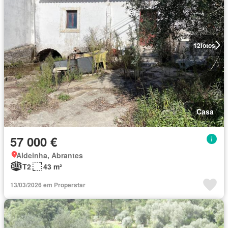
12
fotos
Casa
57 000 €
Aldeinha, Abrantes
T2
43 m²
13/03/2026 em Properstar