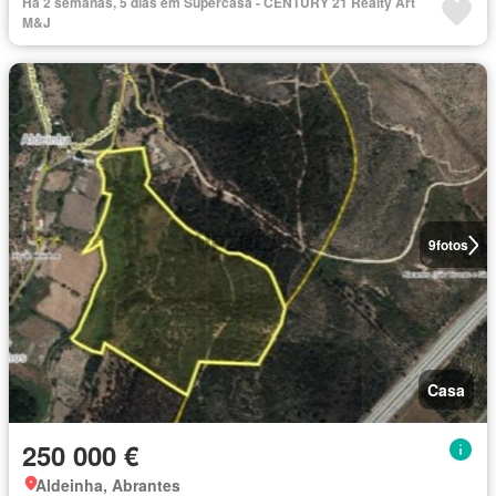
Há 2 semanas, 5 dias em Supercasa - CENTURY 21 Realty Art
M&J
9
fotos
Casa
250 000 €
Aldeinha, Abrantes