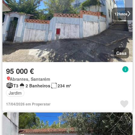
12
fotos
Casa
95 000 €
Abrantes, Santarém
T3
2 Banheiros
234 m²
Jardim
17/04/2026 em Properstar