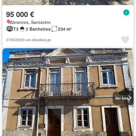
95 000 €
Abrantes, Santarém
T3
2 Banheiros
234 m²
27/05/2026 em idealista.pt
Ver foto