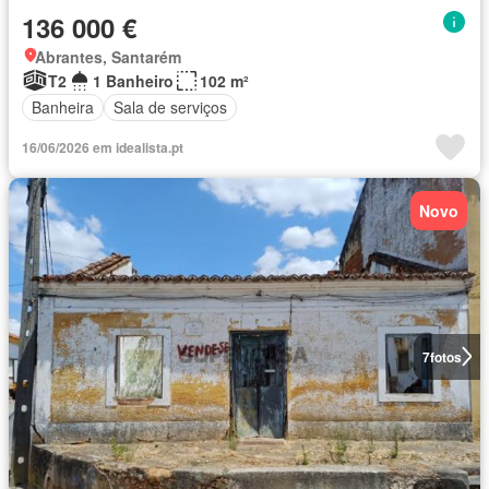
136 000 €
Abrantes, Santarém
T2
1 Banheiro
102 m²
Banheira
Sala de serviços
16/06/2026 em idealista.pt
Novo
7
fotos