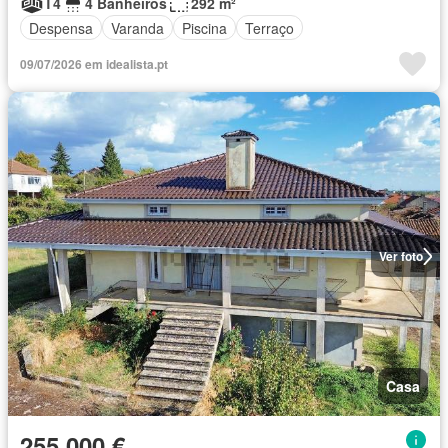
T4
4 Banheiros
292 m²
Despensa
Varanda
Piscina
Terraço
09/07/2026 em idealista.pt
Ver foto
Casa
255 000 €