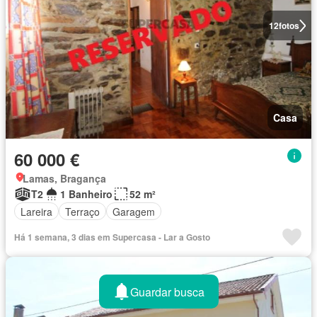
12
fotos
Casa
60 000 €
Lamas, Bragança
T2
1 Banheiro
52 m²
Lareira
Terraço
Garagem
Há 1 semana, 3 dias em Supercasa - Lar a Gosto
Guardar busca