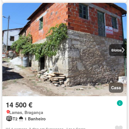
6
fotos
Casa
14 500 €
Lamas, Bragança
T2
1 Banheiro
Há 1 semana, 3 dias em Supercasa - Lar a Gosto