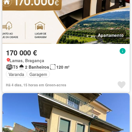
Apartamento
170 000 €
Lamas, Bragança
T5
2 Banheiros
120 m²
Varanda
Garagem
Há 4 dias, 15 horas em Green-acres