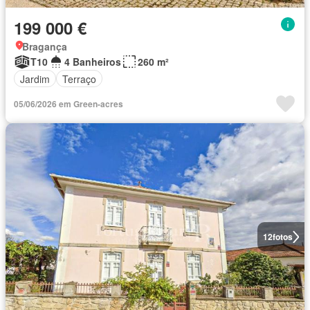
199 000 €
Bragança
T10
4 Banheiros
260 m²
Jardim
Terraço
05/06/2026 em Green-acres
12
fotos