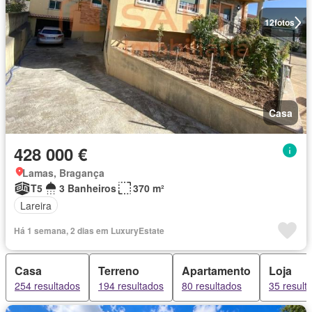
12
fotos
Casa
428 000 €
Lamas, Bragança
T5
3 Banheiros
370 m²
Lareira
Há 1 semana, 2 dias em LuxuryEstate
Casa
Terreno
Apartamento
Loja
254 resultados
194 resultados
80 resultados
35 result