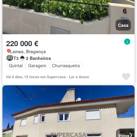
Casa
220 000 €
Lamas, Bragança
T3
2 Banheiros
Quintal
Garagem
Churrasqueira
Há 6 dias, 15 horas em Supercasa - Lar a Gosto
9
fotos