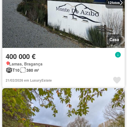
12
fotos
Casa
400 000 €
Lamas, Bragança
T10
380 m²
21/02/2026 em LuxuryEstate