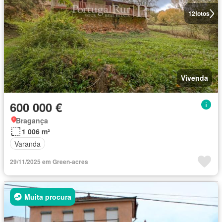
12
fotos
Vivenda
600 000 €
Bragança
1 006 m²
Varanda
29/11/2025 em Green-acres
Muita procura