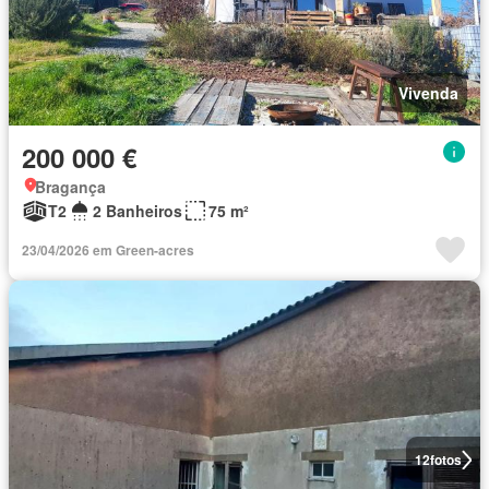
Vivenda
200 000 €
Bragança
T2
2 Banheiros
75 m²
23/04/2026 em Green-acres
12
fotos