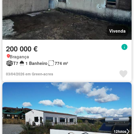
Vivenda
200 000 €
Bragança
T7
1 Banheiro
774 m²
03/04/2026 em Green-acres
12
fotos