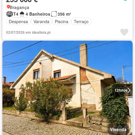
Bragança
T4
4 Banheiros
356 m²
Despensa
Varanda
Piscina
Terraço
02/07/2026 em idealista.pt
12
fotos
Vivenda