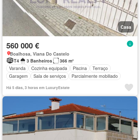
Casa
560 000 €
Boalhosa, Viana Do Castelo
T4
3 Banheiros
366 m²
Varanda
Cozinha equipada
Piscina
Terraço
Garagem
Sala de serviços
Parcialmente mobiliado
Há 5 dias, 3 horas em LuxuryEstate