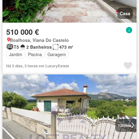
Casa
510 000 €
Boalhosa, Viana Do Castelo
T5
2 Banheiros
473 m²
Jardim
Piscina
Garagem
Há 5 dias, 3 horas em LuxuryEstate
12
fotos