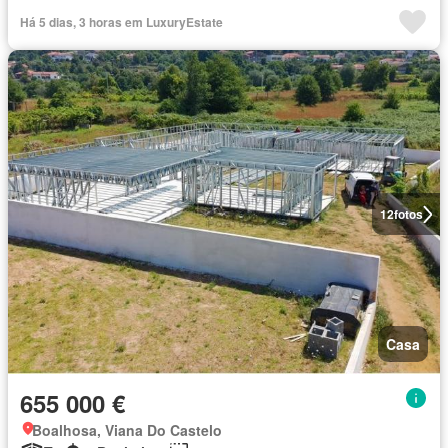
Há 5 dias, 3 horas em LuxuryEstate
12
fotos
Casa
655 000 €
Boalhosa, Viana Do Castelo