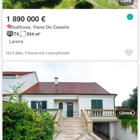
1 890 000 €
Boalhosa, Viana Do Castelo
T6
554 m²
Lareira
Há 5 dias, 3 horas em LuxuryEstate
12
fotos