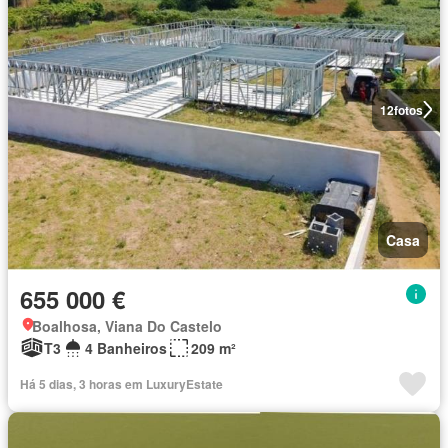
12
fotos
Casa
655 000 €
Boalhosa, Viana Do Castelo
T3
4 Banheiros
209 m²
Há 5 dias, 3 horas em LuxuryEstate