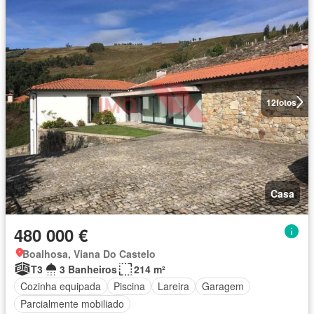
12
fotos
Casa
480 000 €
Boalhosa, Viana Do Castelo
T3
3 Banheiros
214 m²
Cozinha equipada
Piscina
Lareira
Garagem
Parcialmente mobiliado