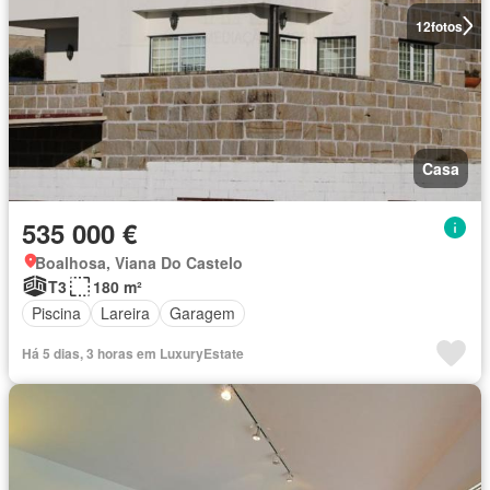
12
fotos
Casa
535 000 €
Boalhosa, Viana Do Castelo
T3
180 m²
Piscina
Lareira
Garagem
Há 5 dias, 3 horas em LuxuryEstate