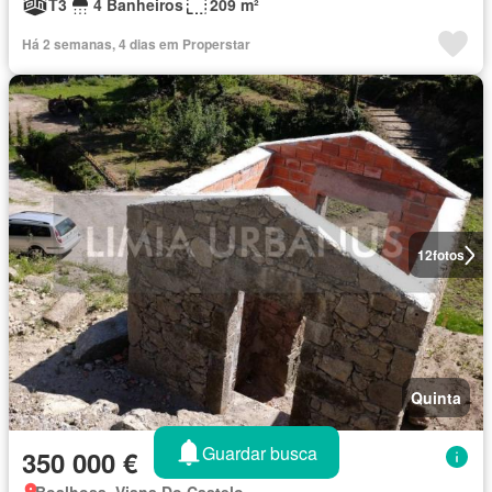
T3
4 Banheiros
209 m²
Há 2 semanas, 4 dias em Properstar
12
fotos
Quinta
Guardar busca
350 000 €