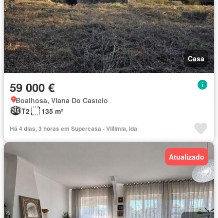
Casa
59 000 €
Boalhosa, Viana Do Castelo
T2
135 m²
Há 4 dias, 3 horas em Supercasa - Villimia, lda
Atualizado