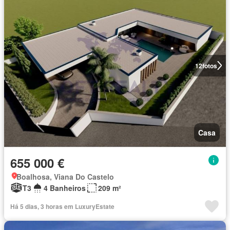
12
fotos
Casa
655 000 €
Boalhosa, Viana Do Castelo
T3
4 Banheiros
209 m²
Há 5 dias, 3 horas em LuxuryEstate