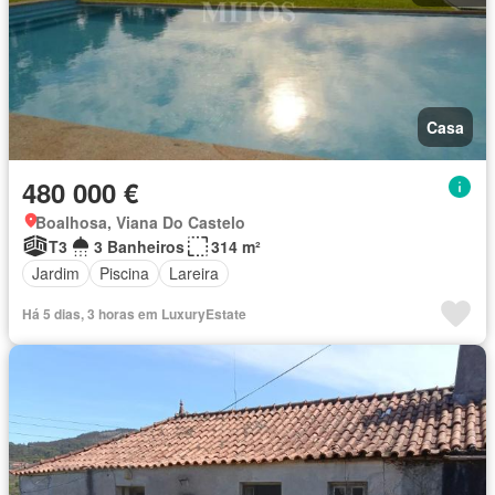
Casa
480 000 €
Boalhosa, Viana Do Castelo
T3
3 Banheiros
314 m²
Jardim
Piscina
Lareira
Há 5 dias, 3 horas em LuxuryEstate