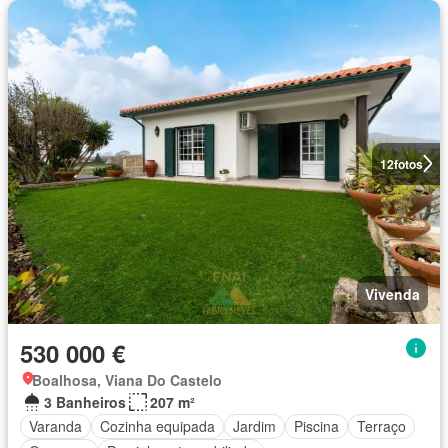
12
fotos
Vivenda
530 000 €
Boalhosa, Viana Do Castelo
3 Banheiros
207 m²
Varanda
Cozinha equipada
Jardim
Piscina
Terraço