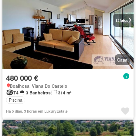
12
fotos
Casa
480 000 €
Boalhosa, Viana Do Castelo
T4
3 Banheiros
314 m²
Piscina
Há 5 dias, 3 horas em LuxuryEstate