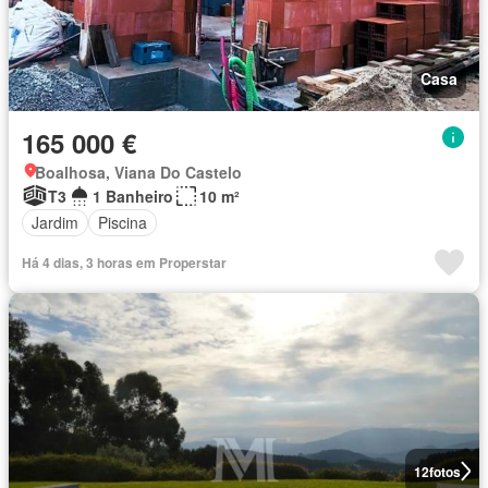
Casa
165 000 €
Boalhosa, Viana Do Castelo
T3
1 Banheiro
10 m²
Jardim
Piscina
Há 4 dias, 3 horas em Properstar
12
fotos