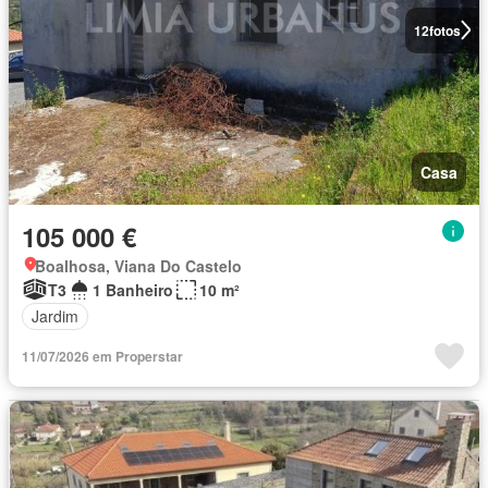
12
fotos
Casa
105 000 €
Boalhosa, Viana Do Castelo
T3
1 Banheiro
10 m²
Jardim
11/07/2026 em Properstar