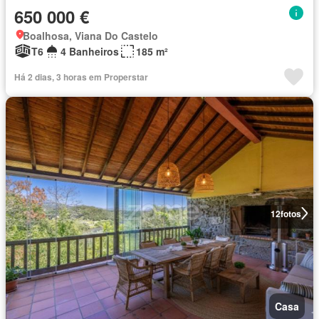
650 000 €
Boalhosa, Viana Do Castelo
T6
4 Banheiros
185 m²
Há 2 dias, 3 horas em Properstar
12
fotos
Casa