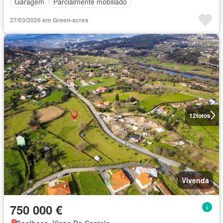
Garagem
Parcialmente mobiliado
27/03/2026 em Green-acres
12
fotos
Vivenda
750 000 €
Boalhosa, Viana Do Castelo