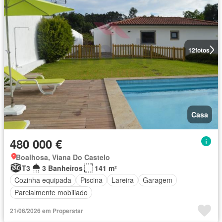
12
fotos
Casa
480 000 €
Boalhosa, Viana Do Castelo
T3
3 Banheiros
141 m²
Cozinha equipada
Piscina
Lareira
Garagem
Parcialmente mobiliado
21/06/2026 em Properstar