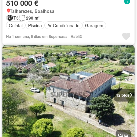
510 000 €
Talharezes, Boalhosa
T3
290 m²
Quintal
Piscina
Ar Condicionado
Garagem
Há 1 semana, 5 dias em Supercasa - Habit3
12
fotos
Casa