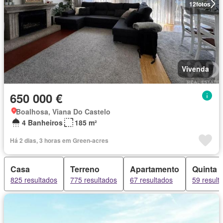
12
fotos
Vivenda
650 000 €
Boalhosa, Viana Do Castelo
4 Banheiros
185 m²
Há 2 dias, 3 horas em Green-acres
Casa
Terreno
Apartamento
Quinta
825 resultados
775 resultados
67 resultados
59 result