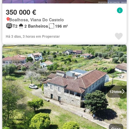
350 000 €
Boalhosa, Viana Do Castelo
T2
2 Banheiros
196 m²
Há 3 dias, 3 horas em Properstar
12
fotos
Casa