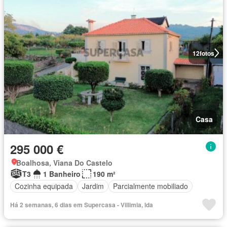
12
fotos
Casa
295 000 €
Boalhosa, Viana Do Castelo
T3
1 Banheiro
190 m²
Cozinha equipada
Jardim
Parcialmente mobiliado
Há 2 semanas, 6 dias em Supercasa - Villimia, lda