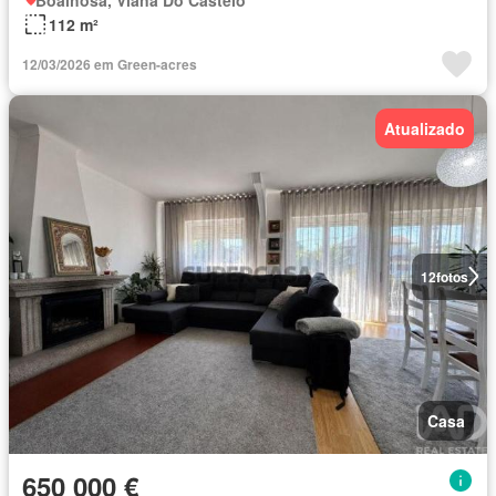
112 m²
12/03/2026 em Green-acres
Atualizado
12
fotos
Casa
650 000 €