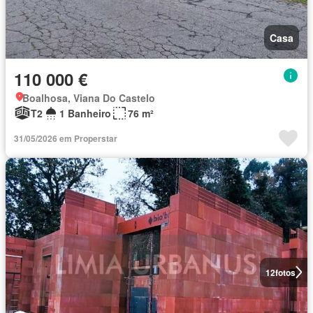
Casa
110 000 €
Boalhosa, Viana Do Castelo
T2
1 Banheiro
76 m²
31/05/2026 em Properstar
12
fotos