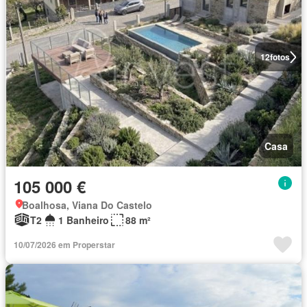
12
fotos
Casa
105 000 €
Boalhosa, Viana Do Castelo
T2
1 Banheiro
88 m²
10/07/2026 em Properstar