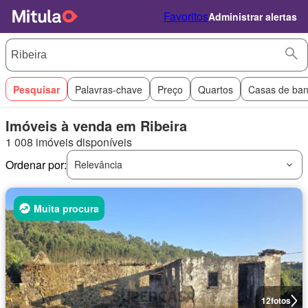
Favoritos
Administrar alertas
Pesquisar
Palavras-chave
Preço
Quartos
Casas de ba
Imóveis à venda em Ribeira
1 008 imóveis disponíveis
Ordenar por:
Relevância
Muita procura
12
fotos