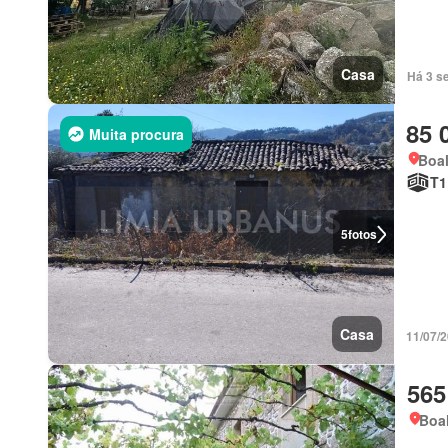
Casa
Há 3 s
85 
Muita procura
Boal
T1
5
fotos
Casa
11/07/
565
Boal