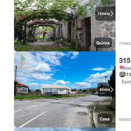
12
fotos
Quinta
17/04/
315
Boal
T3
Escri
8
fotos
Casa
08/03/