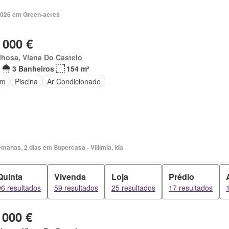
2026 em Green-acres
 000 €
hosa, Viana Do Castelo
3 Banheiros
154 m²
im
Piscina
Ar Condicionado
manas, 2 dias em Supercasa - Villimia, lda
Quinta
Vivenda
Loja
Prédio
96 resultados
59 resultados
25 resultados
17 resultados
 000 €