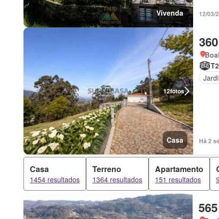
Vivenda
12/03/
360
Boal
T2
Jard
12
fotos
Casa
Há 2 se
Casa
Terreno
Apartamento
1454 resultados
1364 resultados
151 resultados
565