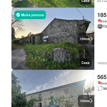
Casa
Há 2 se
185
Muita procura
Boal
T2
12
fotos
Casa
16/05/
565
Boal
36
12
fotos