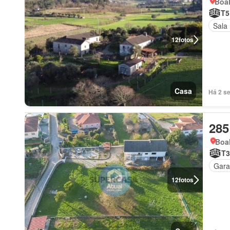
Boal
T5
Sala 
12
fotos
Casa
Há 2 s
285
Boal
T3
Gar
12
fotos