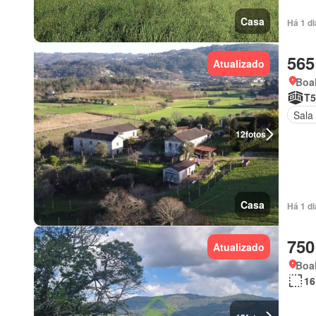
Casa
Há 1 d
565
Atualizado
Boal
T5
Sala
12
fotos
Casa
Há 1 d
750
Atualizado
Boal
16