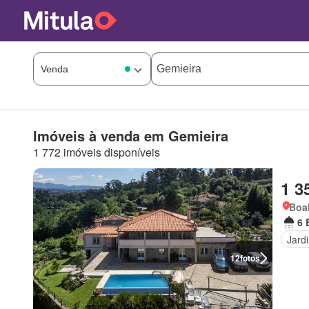
Imóveis à venda em Gemieira
1 772 imóveis disponíveis
1 3
Boal
6 
Jard
12
fotos