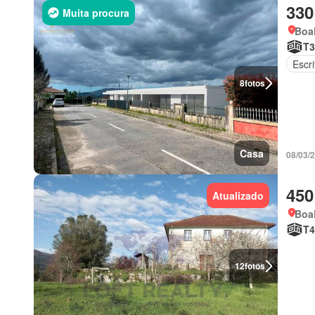
330
Muita procura
Boal
T3
Escri
8
fotos
Casa
08/03/
450
Atualizado
Boal
T4
12
fotos