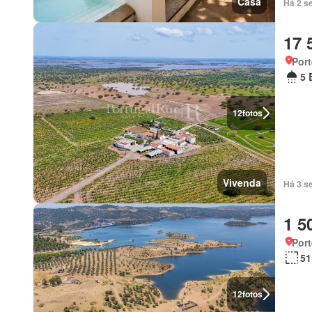
Casa
Há 2 se
17 
Port
5 
12
fotos
Vivenda
Há 3 s
1 5
Port
51
12
fotos