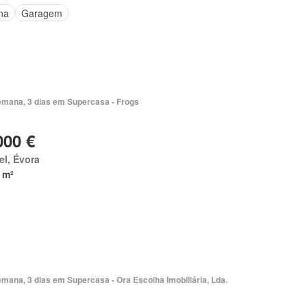
na
Garagem
emana, 3 dias em Supercasa - Frogs
000 €
el, Évora
 m²
mana, 3 dias em Supercasa - Ora Escolha Imobiliária, Lda.