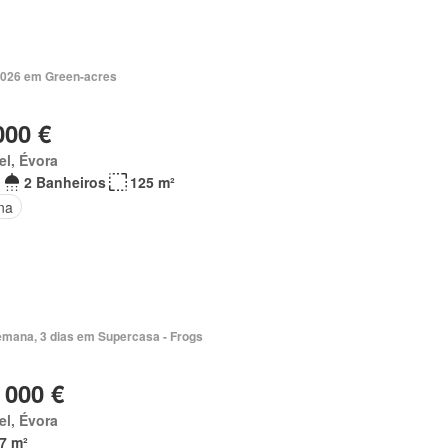
2026 em Green-acres
000 €
el, Évora
2 Banheiros
125 m²
na
emana, 3 dias em Supercasa - Frogs
 000 €
el, Évora
7 m²