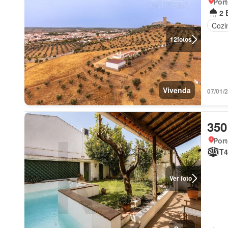
Port
2 
Cozi
12
fotos
Vivenda
07/01/
350
Port
T4
Ver foto