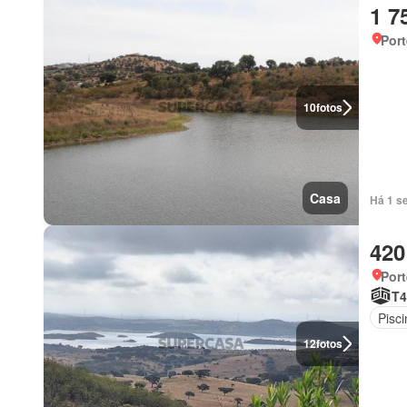
1 7
Port
10
fotos
Casa
Há 1 s
420
Port
T4
Pisci
12
fotos