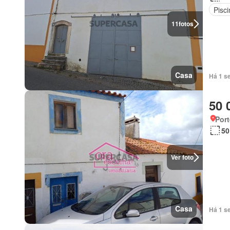
Pisci
11
fotos
Casa
Há 1 s
50 
Port
50
Ver foto
Casa
Há 1 se