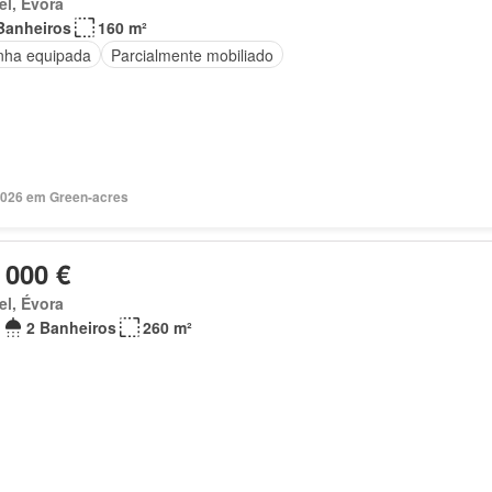
el, Évora
Banheiros
160 m²
nha equipada
Parcialmente mobiliado
2026 em Green-acres
 000 €
el, Évora
2 Banheiros
260 m²