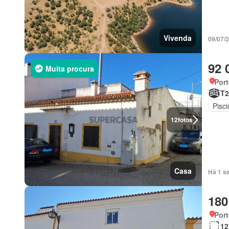
Vivenda
09/07/
92 
Muita procura
Port
T2
Pisci
12
fotos
Casa
Há 1 s
180
Port
12