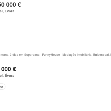
50 000 €
el, Évora
emana, 3 dias em Supercasa - FunnyHouse - Mediação Imobiliária, Unipessoal, 
 000 €
el, Évora
na