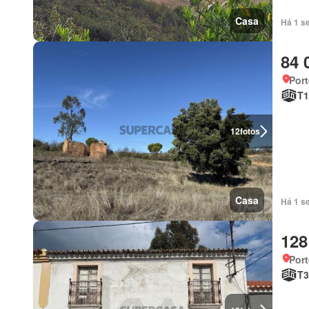
Casa
Há 1 s
84 
Port
T1
12
fotos
Casa
Há 1 s
128
Port
T3