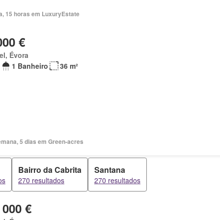
ia, 15 horas em LuxuryEstate
000 €
el, Évora
1 Banheiro
36 m²
emana, 5 dias em Green-acres
Bairro da Cabrita
Santana
os
270 resultados
270 resultados
 000 €