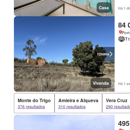
Casa
Há 1 d
84 
Port
T1
12
fotos
Vivenda
Há 1 s
Monte do Trigo
Amieira e Alqueva
Vera Cruz
376 resultados
310 resultados
290 resultad
495