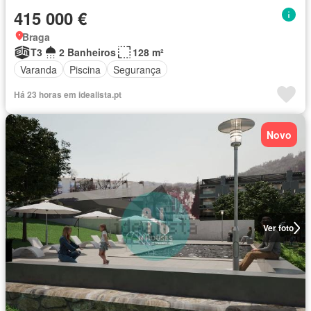
415 000 €
Braga
T3
2 Banheiros
128 m²
Varanda
Piscina
Segurança
Há 23 horas em idealista.pt
Novo
Ver foto