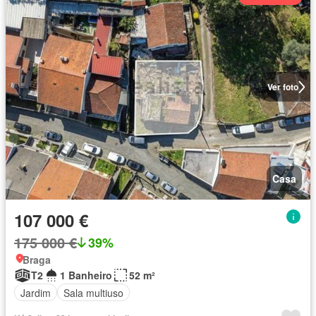
Ver foto
Casa
107 000 €
175 000 €
39%
Braga
T2
1 Banheiro
52 m²
Jardim
Sala multiuso