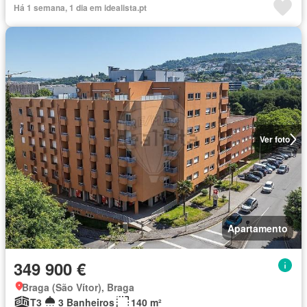
Há 1 semana, 1 dia em idealista.pt
Ver foto
Apartamento
349 900 €
Braga (São Vítor), Braga
T3
3 Banheiros
140 m²