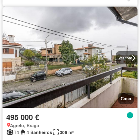
Ver foto
Casa
495 000 €
Agrelo, Braga
T4
4 Banheiros
306 m²