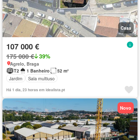
Casa
107 000 €
175 000 €
39%
Agrelo, Braga
T2
1 Banheiro
52 m²
Jardim
Sala multiuso
Há 1 dia, 23 horas em idealista.pt
Novo