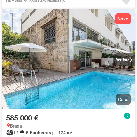
Há 2 dias, 23 horas em idealista.pt
Novo
Ver foto
Casa
585 000 €
Braga
T2
5 Banheiros
174 m²