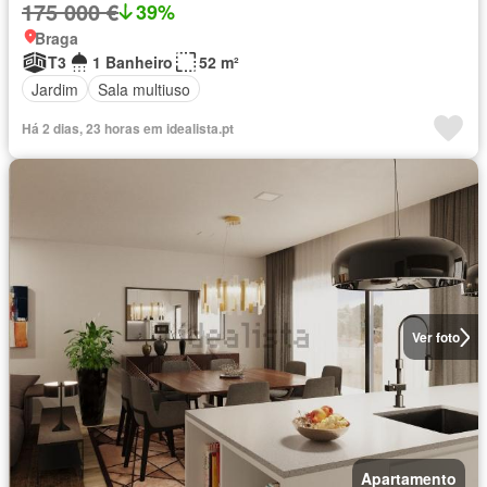
175 000 €
39%
Braga
T3
1 Banheiro
52 m²
Jardim
Sala multiuso
Há 2 dias, 23 horas em idealista.pt
Ver foto
Apartamento