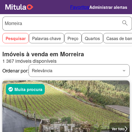
Favoritos
Administrar alertas
Pesquisar
Palavras-chave
Preço
Quartos
Casas de ba
Imóveis à venda em Morreira
1 367 imóveis disponíveis
Ordenar por:
Relevância
Muita procura
Ver foto