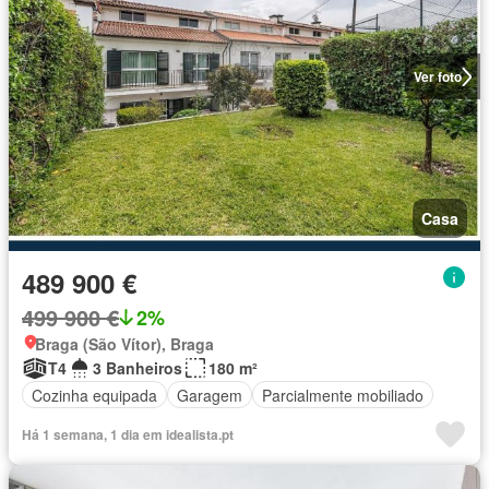
Ver foto
Casa
489 900 €
499 900 €
2%
Braga (São Vítor), Braga
T4
3 Banheiros
180 m²
Cozinha equipada
Garagem
Parcialmente mobiliado
Há 1 semana, 1 dia em idealista.pt