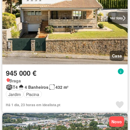
Ver foto
Casa
945 000 €
Braga
T4
4 Banheiros
432 m²
Jardim
Piscina
Há 1 dia, 23 horas em idealista.pt
Novo