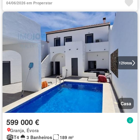
04/06/2026 em Properstar
12
fotos
Casa
599 000 €
Granja, Évora
T4
3 Banheiros
189 m²