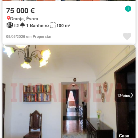
75 000 €
Granja, Évora
T2
1 Banheiro
100 m²
09/05/2026 em Properstar
12
fotos
Casa