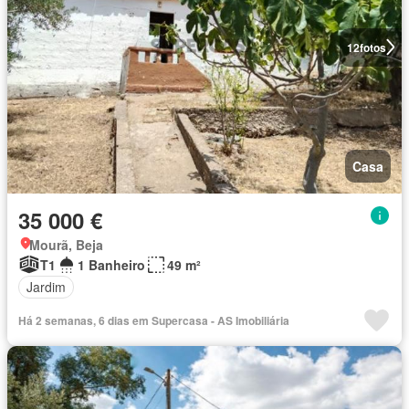
12
fotos
Casa
35 000 €
Mourã, Beja
T1
1 Banheiro
49 m²
Jardim
Há 2 semanas, 6 dias em Supercasa - AS Imobiliária