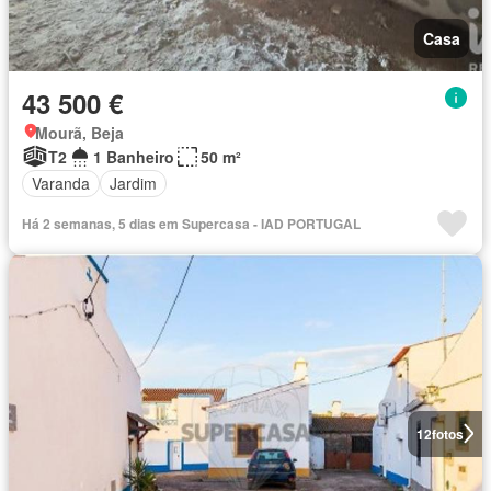
Casa
43 500 €
Mourã, Beja
T2
1 Banheiro
50 m²
Varanda
Jardim
Há 2 semanas, 5 dias em Supercasa - IAD PORTUGAL
12
fotos