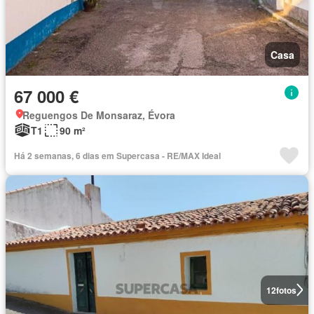
Casa
67 000 €
Reguengos De Monsaraz, Évora
T1
90 m²
Há 2 semanas, 6 dias em Supercasa - RE/MAX Ideal
12
fotos