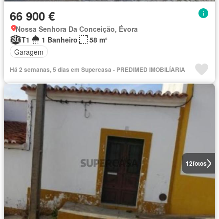
66 900 €
Nossa Senhora Da Conceição, Évora
T1
1 Banheiro
58 m²
Garagem
Há 2 semanas, 5 dias em Supercasa - PREDIMED IMOBILÍARIA
12
fotos