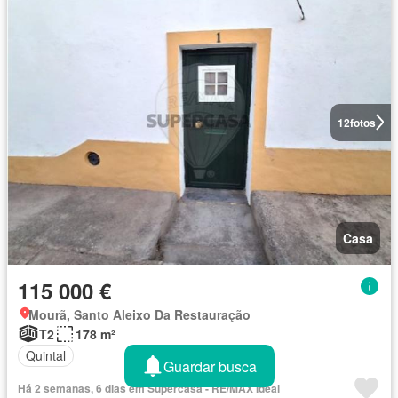
12
fotos
Casa
115 000 €
Mourã, Santo Aleixo Da Restauração
T2
178 m²
Quintal
Guardar busca
Há 2 semanas, 6 dias em Supercasa - RE/MAX Ideal