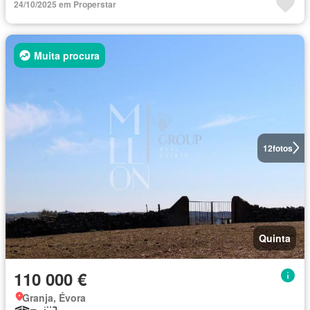
24/10/2025 em Properstar
Muita procura
12
fotos
Quinta
110 000 €
Granja, Évora