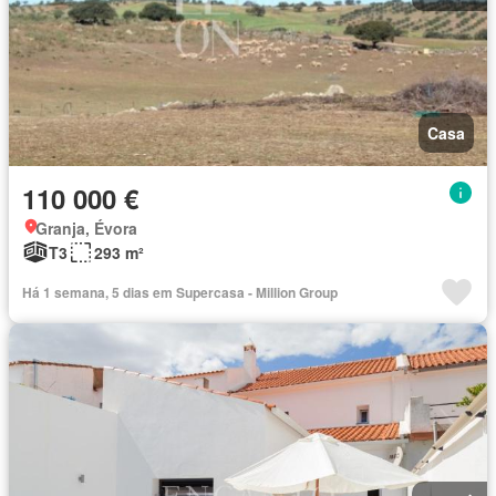
Casa
110 000 €
Granja, Évora
T3
293 m²
Há 1 semana, 5 dias em Supercasa - Million Group