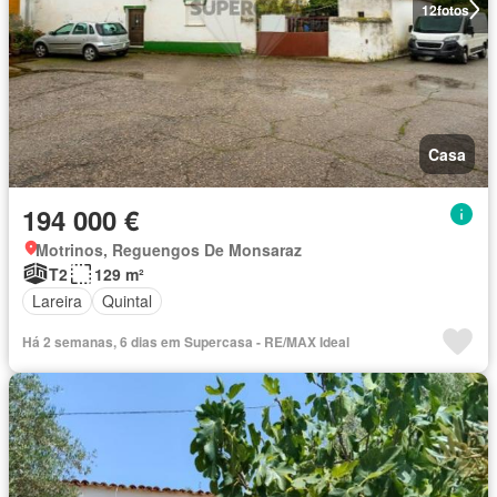
12
fotos
Casa
194 000 €
Motrinos, Reguengos De Monsaraz
T2
129 m²
Lareira
Quintal
Há 2 semanas, 6 dias em Supercasa - RE/MAX Ideal