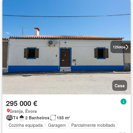
12
fotos
Casa
295 000 €
Granja, Évora
T4
2 Banheiros
155 m²
Cozinha equipada
Garagem
Parcialmente mobiliado