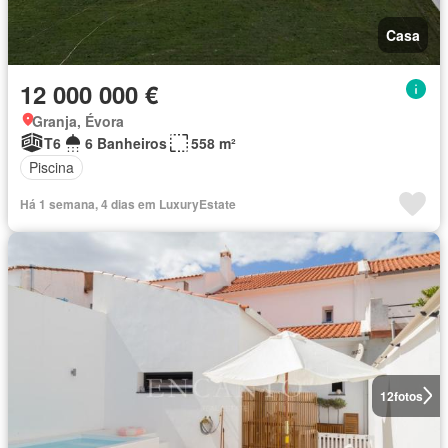
Casa
12 000 000 €
Granja, Évora
T6
6 Banheiros
558 m²
Piscina
Há 1 semana, 4 dias em LuxuryEstate
12
fotos