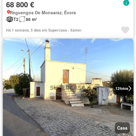
68 800 €
Reguengos De Monsaraz, Évora
T2
86 m²
Há 1 semana, 5 dias em Supercasa - Xamer
12
fotos
Casa