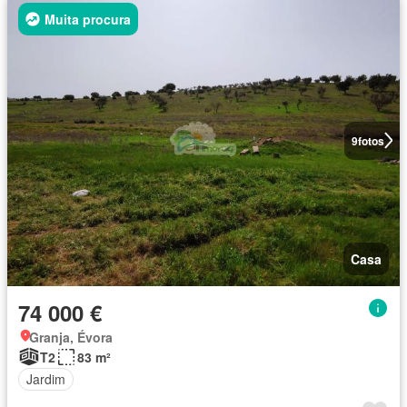
Muita procura
9
fotos
Casa
74 000 €
Granja, Évora
T2
83 m²
Jardim