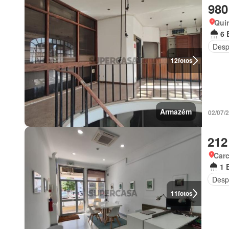
980
Quin
6 
Desp
12
fotos
Armazém
02/07/
212
Carc
1 
Desp
11
fotos