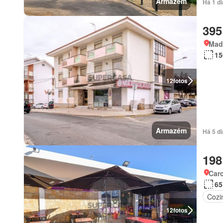
Armazém
Há 1 di
395
Mad
15
12
fotos
Armazém
Há 5 d
198
Carc
65
Cozi
12
fotos