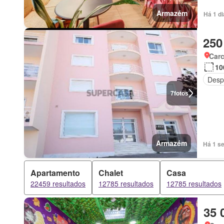
Armazém
Há 1 d
250
Carc
10
Desp
7
fotos
Armazém
Há 1 s
Apartamento
Chalet
Casa
22459 resultados
12785 resultados
12785 resultados
35 