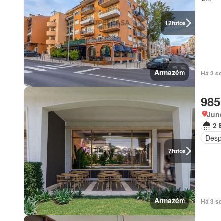
12
fotos
Armazém
Há 2 s
985
Junq
2 
Desp
7
fotos
Armazém
Há 3 se