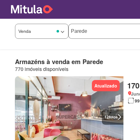
Armazéns à venda em Parede
770 imóveis disponíveis
170
Atualizado
Junq
99
12
fotos