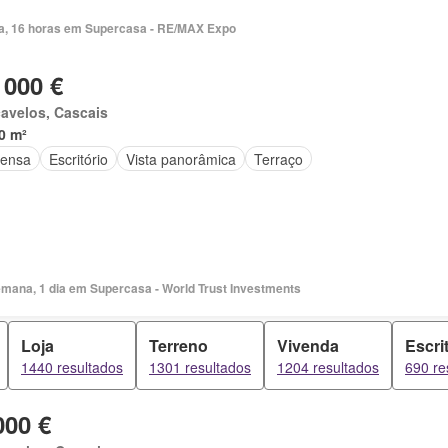
ia, 16 horas em Supercasa - RE/MAX Expo
 000 €
avelos, Cascais
0 m²
ensa
Escritório
Vista panorâmica
Terraço
emana, 1 dia em Supercasa - World Trust Investments
Loja
Terreno
Vivenda
Escri
1440 resultados
1301 resultados
1204 resultados
690 re
000 €