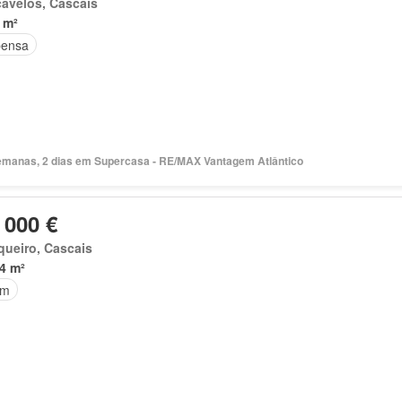
avelos, Cascais
 m²
ensa
emanas, 2 dias em Supercasa - RE/MAX Vantagem Atlântico
 000 €
ueiro, Cascais
4 m²
im