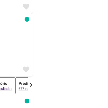
tório
Prédio
Duplex
Garagem
sultados
677 resultados
236 resultados
174 resultados