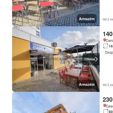
Armazém
Há 2 s
140
Carc
16
Desp
12
fotos
Armazém
Há 2 s
230
Casc
60