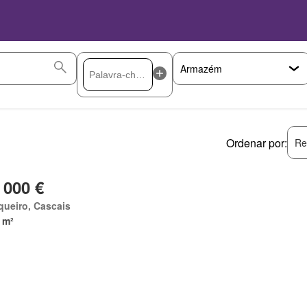
Ordenar por:
Re
 000 €
ueiro, Cascais
 m²