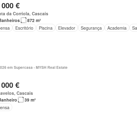
 000 €
ta da Corriola, Cascais
Banheiros
872 m²
ensa
Escritório
Piscina
Elevador
Segurança
Academia
S
2026 em Supercasa - MYSH Real Estate
 000 €
avelos, Cascais
Banheiro
39 m²
ensa