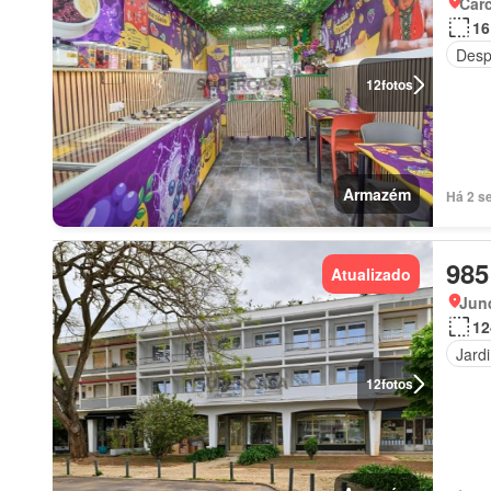
Carc
16
Desp
12
fotos
Armazém
Há 2 s
985
Atualizado
Junq
12
Jard
12
fotos