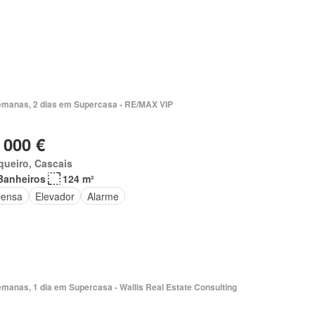
emanas, 2 dias em Supercasa - RE/MAX VIP
 000 €
ueiro, Cascais
Banheiros
124 m²
ensa
Elevador
Alarme
manas, 1 dia em Supercasa - Wallis Real Estate Consulting