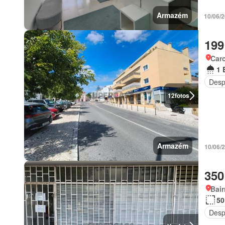
Armazém
10/06/2
199
Carc
1 
Desp
12
fotos
Armazém
10/06/
350
Bair
50
Desp