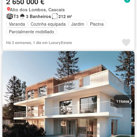
2 650 000 €
Alto dos Lombos, Cascais
T3
3 Banheiros
212 m²
Varanda
Cozinha equipada
Jardim
Piscina
Parcialmente mobiliado
Há 3 semanas, 1 dia em LuxuryEstate
11
fotos