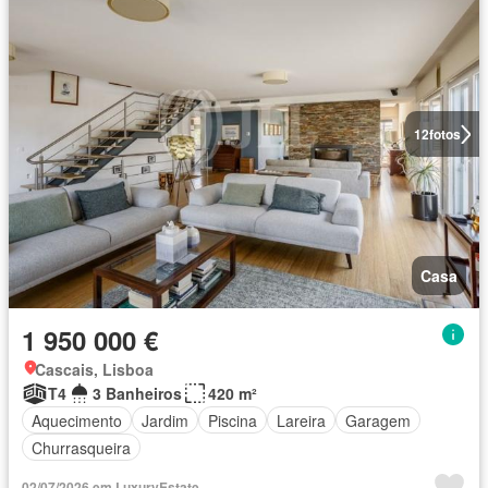
12
fotos
Casa
1 950 000 €
Cascais, Lisboa
T4
3 Banheiros
420 m²
Aquecimento
Jardim
Piscina
Lareira
Garagem
Churrasqueira
02/07/2026 em LuxuryEstate