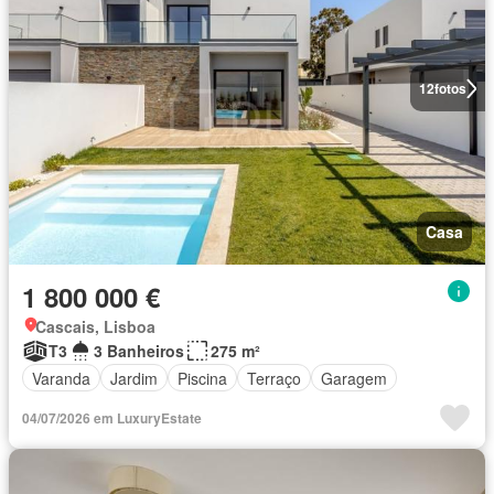
12
fotos
Casa
1 800 000 €
Cascais, Lisboa
T3
3 Banheiros
275 m²
Varanda
Jardim
Piscina
Terraço
Garagem
04/07/2026 em LuxuryEstate