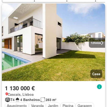
12
fotos
Casa
1 130 000 €
Cascais, Lisboa
T4
4 Banheiros
283 m²
Aquecimento
Varanda
Jardim
Piscina
Garagem