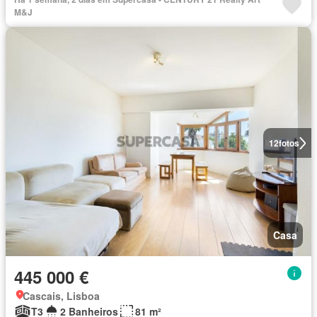
M&J
12
fotos
Casa
445 000 €
Cascais, Lisboa
T3
2 Banheiros
81 m²