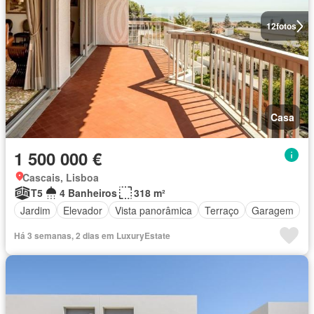
12
fotos
Casa
1 500 000 €
Cascais, Lisboa
T5
4 Banheiros
318 m²
Jardim
Elevador
Vista panorâmica
Terraço
Garagem
Há 3 semanas, 2 dias em LuxuryEstate