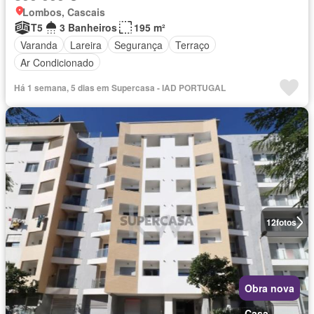
Lombos, Cascais
T5
3 Banheiros
195 m²
Varanda
Lareira
Segurança
Terraço
Ar Condicionado
Há 1 semana, 5 dias em Supercasa - IAD PORTUGAL
12
fotos
Obra nova
Casa