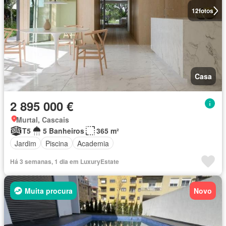
12
fotos
Casa
2 895 000 €
Murtal, Cascais
T5
5 Banheiros
365 m²
Jardim
Piscina
Academia
Há 3 semanas, 1 dia em LuxuryEstate
Muita procura
Novo