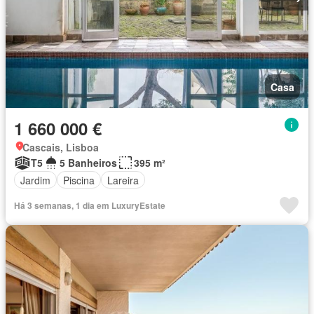
Casa
1 660 000 €
Cascais, Lisboa
T5
5 Banheiros
395 m²
Jardim
Piscina
Lareira
Há 3 semanas, 1 dia em LuxuryEstate