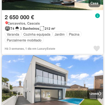
Casa
2 650 000 €
Carcavelos, Cascais
T4
3 Banheiros
212 m²
Varanda
Cozinha equipada
Jardim
Piscina
Parcialmente mobiliado
Há 3 semanas, 1 dia em LuxuryEstate
12
fotos