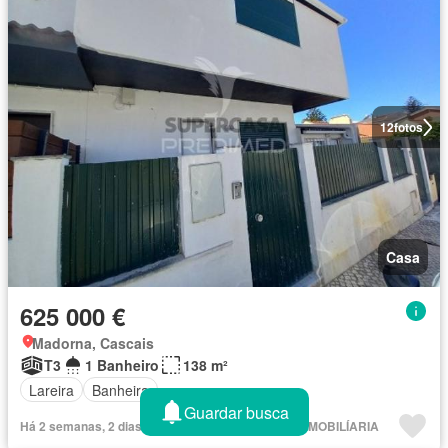
12
fotos
Casa
625 000 €
Madorna, Cascais
T3
1 Banheiro
138 m²
Lareira
Banheira
Guardar busca
Há 2 semanas, 2 dias em Supercasa - PREDIMED IMOBILÍARIA