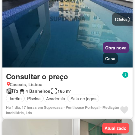
12
fotos
Obra nova
Casa
Consultar o preço
Cascais, Lisboa
T3
4 Banheiros
165 m²
Jardim
Piscina
Academia
Sala de jogos
Há 1 dia, 17 horas em Supercasa - Penthouse Portugal - Mediação
Imobiliária, Lda
Atualizado