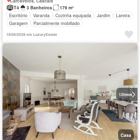
Carcavelos, Cascais
T4
3 Banheiros
179 m²
Escritório
Varanda
Cozinha equipada
Jardim
Lareira
Garagem
Parcialmente mobiliado
18/06/2026 em LuxuryEstate
12
fotos
Casa