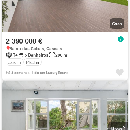
Casa
2 390 000 €
Bairro das Caixas, Cascais
T4
5 Banheiros
296 m²
Jardim
Piscina
Há 3 semanas, 1 dia em LuxuryEstate
12
fotos