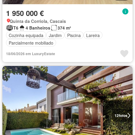
1 950 000 €
Quinta da Corriola, Cascais
T6
4 Banheiros
374 m²
Cozinha equipada
Jardim
Piscina
Lareira
Parcialmente mobiliado
18/06/2026 em LuxuryEstate
12
fotos