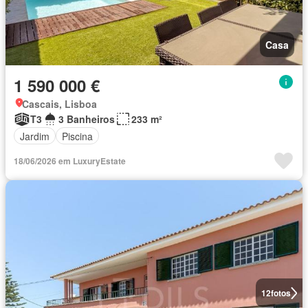
Casa
1 590 000 €
Cascais, Lisboa
T3
3 Banheiros
233 m²
Jardim
Piscina
18/06/2026 em LuxuryEstate
12
fotos