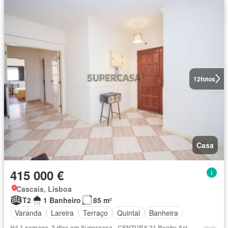
12
fotos
Casa
415 000 €
Cascais, Lisboa
T2
1 Banheiro
85 m²
Varanda
Lareira
Terraço
Quintal
Banheira
Há 1 semana, 2 dias em Supercasa - CENTURY 21 Realty Art