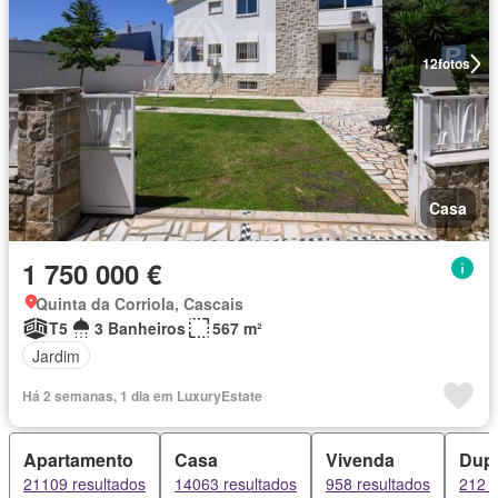
12
fotos
Casa
1 750 000 €
Quinta da Corriola, Cascais
T5
3 Banheiros
567 m²
Jardim
Há 2 semanas, 1 dia em LuxuryEstate
Apartamento
Casa
Vivenda
Dup
21109 resultados
14063 resultados
958 resultados
212 r