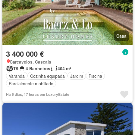
Casa
3 400 000 €
Carcavelos, Cascais
T9
4 Banheiros
404 m²
Varanda
Cozinha equipada
Jardim
Piscina
Parcialmente mobiliado
Há 6 dias, 17 horas em LuxuryEstate