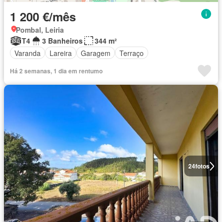
1 200 €/mês
Pombal, Leiria
T4
3 Banheiros
344 m²
Varanda
Lareira
Garagem
Terraço
Há 2 semanas, 1 dia em rentumo
24
fotos