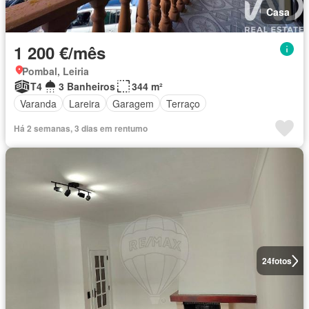
Casa
1 200 €/mês
Pombal, Leiria
T4
3 Banheiros
344 m²
Varanda
Lareira
Garagem
Terraço
Há 2 semanas, 3 dias em rentumo
24
fotos