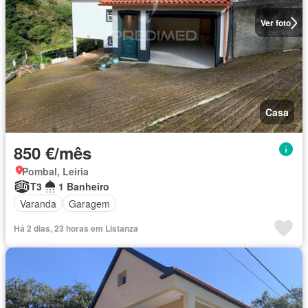
Ver foto
Casa
850 €/mês
Pombal, Leiria
T3
1 Banheiro
Varanda
Garagem
Há 2 dias, 23 horas em Listanza