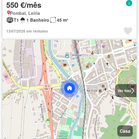
550 €/mês
Pombal, Leiria
T1
1 Banheiro
45 m²
13/07/2026 em rentumo
Ver foto
Casa