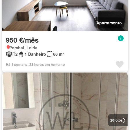
Apartamento
950 €/mês
Pombal, Leiria
T2
1 Banheiro
66 m²
Há 1 semana, 23 horas em rentumo
20
fotos