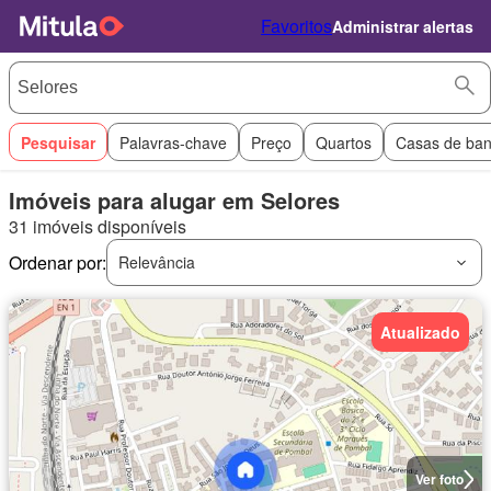
Favoritos
Administrar alertas
Pesquisar
Palavras-chave
Preço
Quartos
Casas de ba
Imóveis para alugar em Selores
31 imóveis disponíveis
Ordenar por:
Relevância
Atualizado
Ver foto