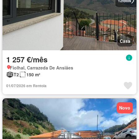
12
fotos
Casa
1 257 €/mês
Fiolhal, Carrazeda De Ansiães
T2
150 m²
01/07/2026 em Rentola
Novo