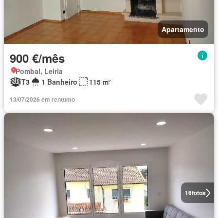
Apartamento
900 €/mês
Pombal, Leiria
T3
1 Banheiro
115 m²
13/07/2026 em rentumo
16
fotos