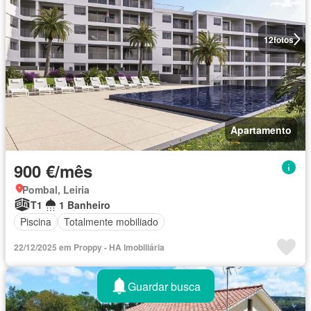
12
fotos
Apartamento
900 €/mês
Pombal, Leiria
T1
1 Banheiro
Piscina
Totalmente mobiliado
22/12/2025 em Proppy - HA Imobiliária
Guardar busca