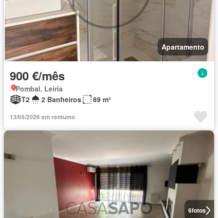
Apartamento
900 €/mês
Pombal, Leiria
T2
2 Banheiros
89 m²
13/05/2026 em rentumo
6
fotos