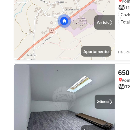
Pomb
T1
Cozi
Tota
Ver foto
Apartamento
Há 3 d
650
Pomb
T2
24
fotos