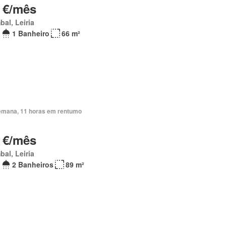
 €/mês
al, Leiria
1 Banheiro
66 m²
emana, 11 horas em rentumo
 €/mês
al, Leiria
2 Banheiros
89 m²