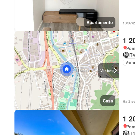
Apartamento
13/07/
1 2
Pomb
T4
Vara
Ver foto
Casa
Há 2 s
1 2
Pomb
T4