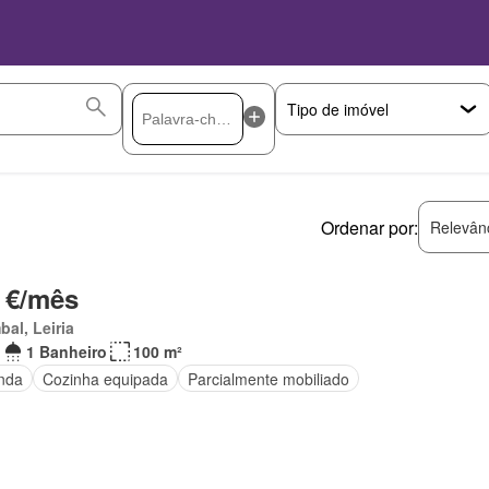
Ordenar por:
Relevân
 €/mês
al, Leiria
1 Banheiro
100 m²
nda
Cozinha equipada
Parcialmente mobiliado