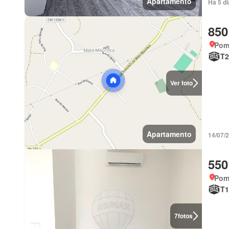
Apartamento
Há 5 d
850
Pom
T2
Ver foto
Apartamento
14/07/
550
Pomb
T1
7
fotos