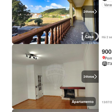
Vara
24
fotos
Casa
Há 2 s
900
Pomb
T3
24
fotos
Apartamento
13/07/