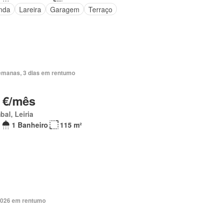
nda
Lareira
Garagem
Terraço
emanas, 3 dias em rentumo
 €/mês
al, Leiria
1 Banheiro
115 m²
2026 em rentumo