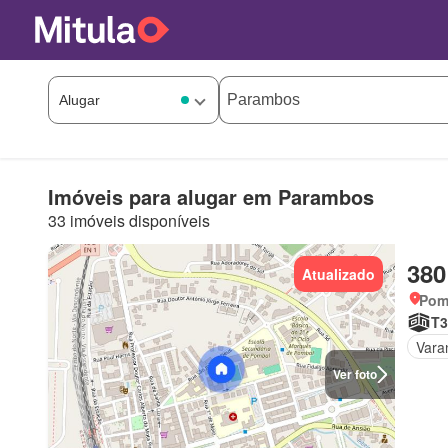
Imóveis para alugar em Parambos
33 imóveis disponíveis
380
Atualizado
Pomb
T3
Vara
Ver foto