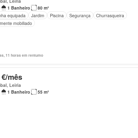
al, Leiria
1 Banheiro
80 m²
nha equipada
Jardim
Piscina
Segurança
Churrasqueira
lmente mobiliado
ias, 11 horas em rentumo
 €/mês
al, Leiria
1 Banheiro
55 m²