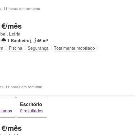
ia, 11 horas em rentumo
 €/mês
al, Leiria
1 Banheiro
46 m²
im
Piscina
Segurança
Totalmente mobiliado
ias, 11 horas em rentumo
Escritório
ultados
6 resultados
 €/mês