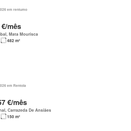
2026 em rentumo
 €/mês
bal, Mata Mourisca
482 m²
2026 em Rentola
57 €/mês
hal, Carrazeda De Ansiães
150 m²