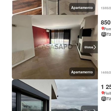
Apartamento
13/05/
850
Pom
T2
6
fotos
Apartamento
14/05/
1 2
Fiol
T2