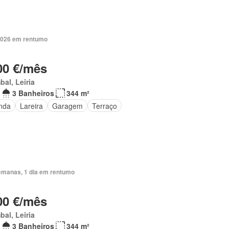
2026 em rentumo
00 €/mês
al, Leiria
3 Banheiros
344 m²
nda
Lareira
Garagem
Terraço
emanas, 1 dia em rentumo
00 €/mês
al, Leiria
3 Banheiros
344 m²