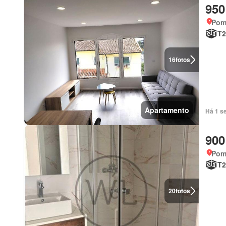
950
Pomb
T2
16
fotos
Apartamento
Há 1 s
900
Pomb
T2
20
fotos