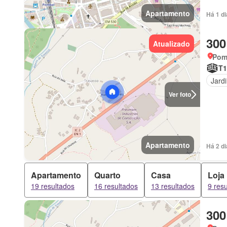
Apartamento
Há 1 d
300
Atualizado
Pomb
T1
Jard
Ver foto
Apartamento
Há 2 d
Apartamento
Quarto
Casa
Loja
19 resultados
16 resultados
13 resultados
9 res
300