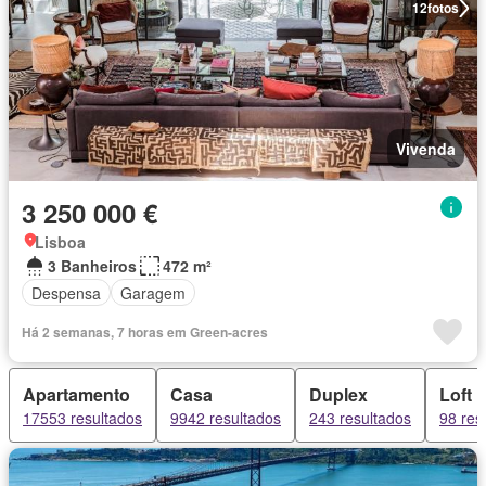
12
fotos
Vivenda
3 250 000 €
Lisboa
3 Banheiros
472 m²
Despensa
Garagem
Há 2 semanas, 7 horas em Green-acres
Apartamento
Casa
Duplex
Loft
17553 resultados
9942 resultados
243 resultados
98 res