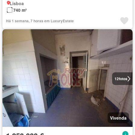
Lisboa
740 m²
Há 1 semana, 7 horas em LuxuryEstate
12
fotos
Vivenda