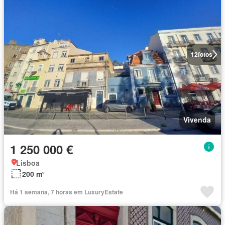
12
fotos
Vivenda
1 250 000 €
Lisboa
200 m²
Há 1 semana, 7 horas em LuxuryEstate