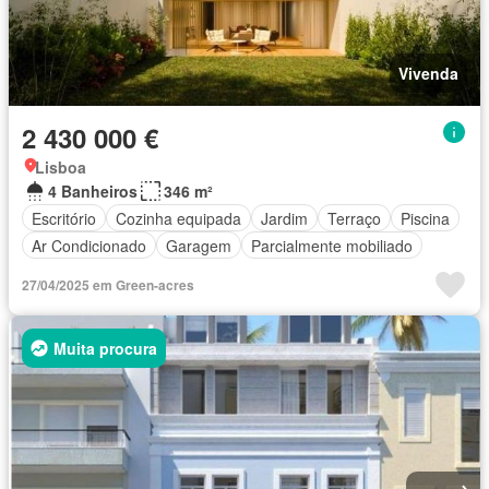
Vivenda
2 430 000 €
Lisboa
4 Banheiros
346 m²
Escritório
Cozinha equipada
Jardim
Terraço
Piscina
Ar Condicionado
Garagem
Parcialmente mobiliado
27/04/2025 em Green-acres
Muita procura