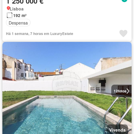
1 250 000 €
Lisboa
192 m²
Despensa
Há 1 semana, 7 horas em LuxuryEstate
12
fotos
Vivenda