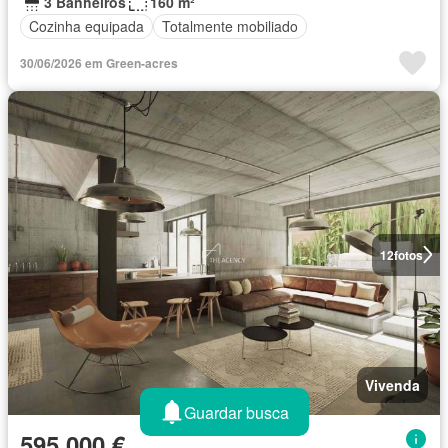
3 Banheiros
160 m²
Cozinha equipada
Totalmente mobiliado
30/06/2026 em Green-acres
12
fotos
Vivenda
Guardar busca
595 000 €