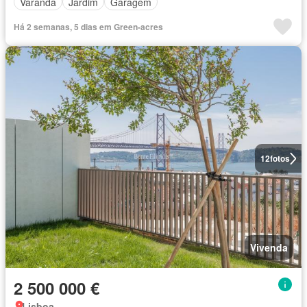
Varanda
Jardim
Garagem
Há 2 semanas, 5 dias em Green-acres
12
fotos
Vivenda
2 500 000 €
Lisboa