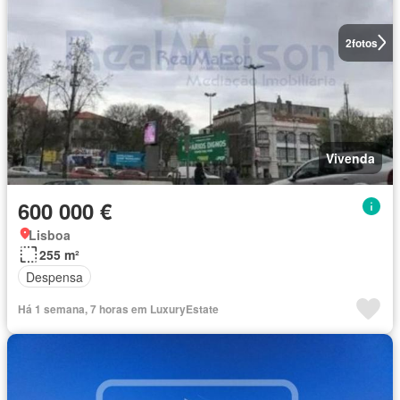
2
fotos
Vivenda
600 000 €
Lisboa
255 m²
Despensa
Há 1 semana, 7 horas em LuxuryEstate