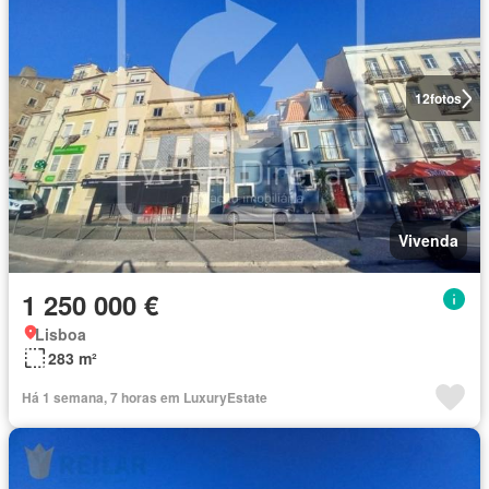
12
fotos
Vivenda
1 250 000 €
Lisboa
283 m²
Há 1 semana, 7 horas em LuxuryEstate