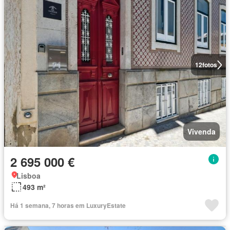
12
fotos
Vivenda
2 695 000 €
Lisboa
493 m²
Há 1 semana, 7 horas em LuxuryEstate