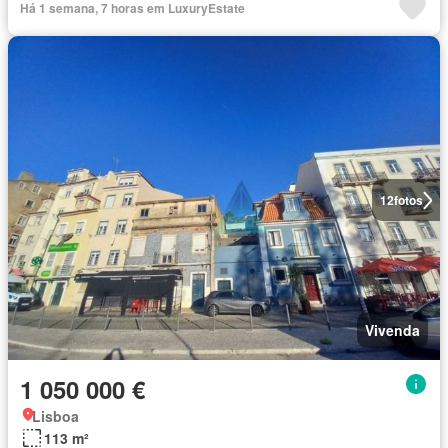
Há 1 semana, 7 horas em LuxuryEstate
12
fotos
Vivenda
1 050 000 €
Lisboa
113 m²