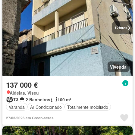
12
fotos
Vivenda
137 000 €
Aldeias, Viseu
T3
2 Banheiros
100 m²
Varanda
Ar Condicionado
Totalmente mobiliado
27/03/2026 em Green-acres