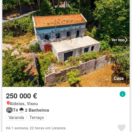
Ver foto
Casa
250 000 €
Aldeias, Viseu
T4
2 Banheiros
Varanda
Terraço
Há 1 semana, 22 horas em Listanza