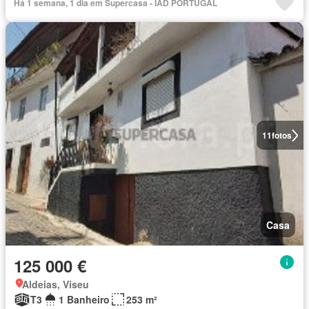
Há 1 semana, 1 dia em Supercasa - IAD PORTUGAL
11
fotos
Casa
125 000 €
Aldeias, Viseu
T3
1 Banheiro
253 m²