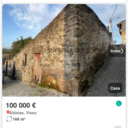
6
fotos
Casa
100 000 €
Aldeias, Viseu
168 m²