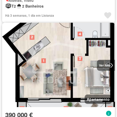
Aldeias, Viseu
T2
2 Banheiros
Há 3 semanas, 1 dia em Listanza
Ver foto
Apartamento
390 000 €