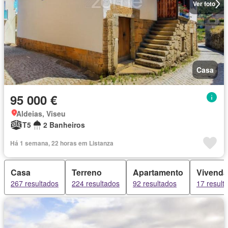
Ver foto
Casa
95 000 €
Aldeias, Viseu
T5
2 Banheiros
Há 1 semana, 22 horas em Listanza
Casa
Terreno
Apartamento
Vivenda
267 resultados
224 resultados
92 resultados
17 result