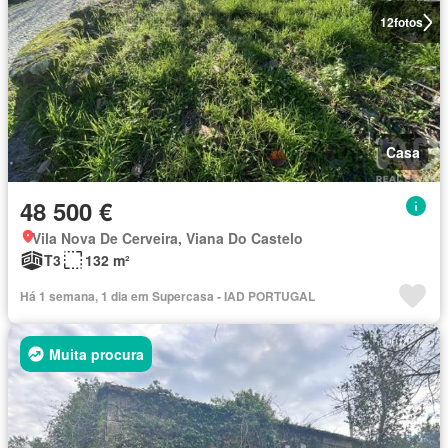
12
fotos
Casa
48 500 €
Vila Nova De Cerveira, Viana Do Castelo
T3
132 m²
Há 1 semana, 1 dia em Supercasa - IAD PORTUGAL
Muita procura