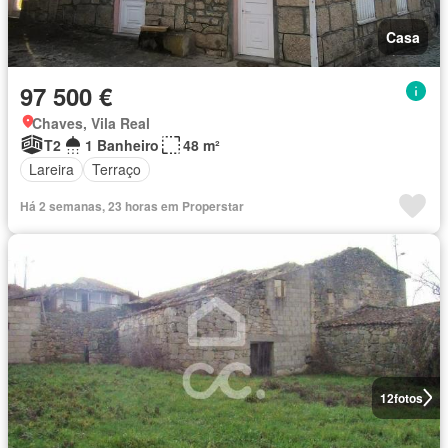
Casa
97 500 €
Chaves, Vila Real
T2
1 Banheiro
48 m²
Lareira
Terraço
Há 2 semanas, 23 horas em Properstar
12
fotos