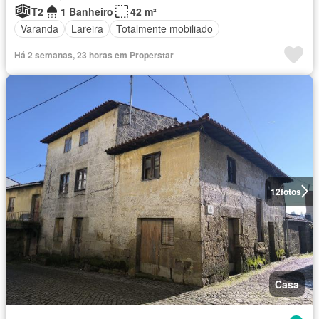
T2
1 Banheiro
42 m²
Varanda
Lareira
Totalmente mobiliado
Há 2 semanas, 23 horas em Properstar
12
fotos
Casa