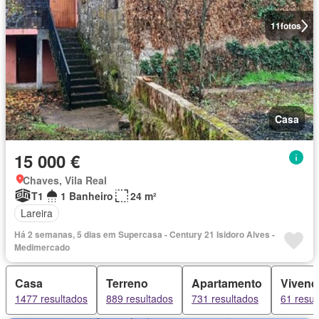
11
fotos
Casa
15 000 €
Chaves, Vila Real
T1
1 Banheiro
24 m²
Lareira
Há 2 semanas, 5 dias em Supercasa - Century 21 Isidoro Alves -
Medimercado
Casa
Terreno
Apartamento
Vivend
1477 resultados
889 resultados
731 resultados
61 resul