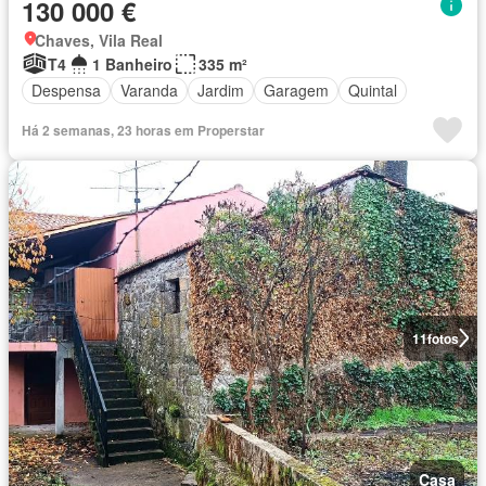
130 000 €
Chaves, Vila Real
T4
1 Banheiro
335 m²
Despensa
Varanda
Jardim
Garagem
Quintal
Há 2 semanas, 23 horas em Properstar
11
fotos
Casa