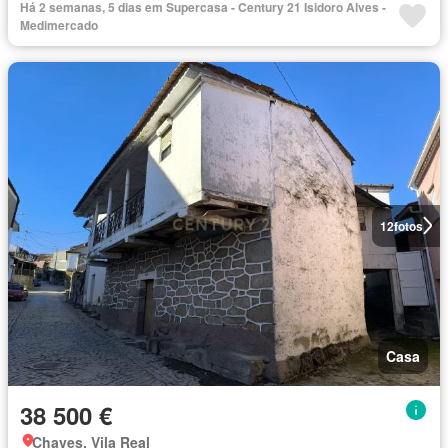
Há 2 semanas, 5 dias em Supercasa - Century 21 Isidoro Alves -
Medimercado
12
fotos
Casa
38 500 €
Chaves, Vila Real