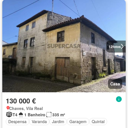
12
fotos
Casa
130 000 €
Chaves, Vila Real
T4
1 Banheiro
335 m²
Despensa
Varanda
Jardim
Garagem
Quintal