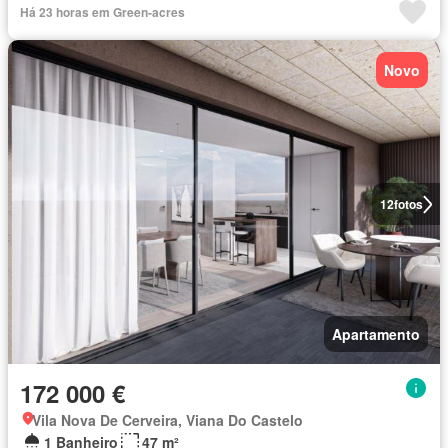
Há 23 horas em Green-acres
Novo
12
fotos
Apartamento
172 000 €
Vila Nova De Cerveira, Viana Do Castelo
1 Banheiro
47 m²