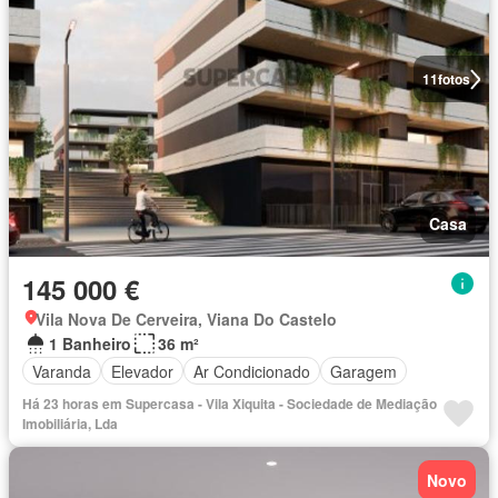
11
fotos
Casa
145 000 €
Vila Nova De Cerveira, Viana Do Castelo
1 Banheiro
36 m²
Varanda
Elevador
Ar Condicionado
Garagem
Há 23 horas em Supercasa - Vila Xiquita - Sociedade de Mediação
Imobiliária, Lda
Novo