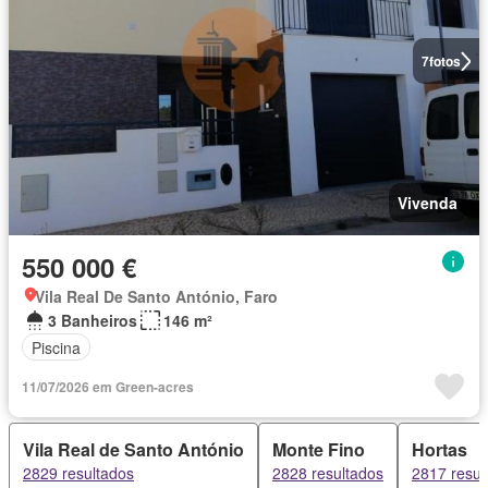
7
fotos
Vivenda
550 000 €
Vila Real De Santo António, Faro
3 Banheiros
146 m²
Piscina
11/07/2026 em Green-acres
Vila Real de Santo António
Monte Fino
Hortas
2829 resultados
2828 resultados
2817 resul