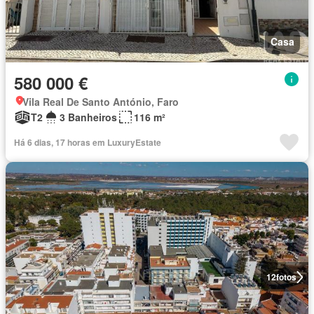
Casa
580 000 €
Vila Real De Santo António, Faro
T2
3 Banheiros
116 m²
Há 6 dias, 17 horas em LuxuryEstate
12
fotos