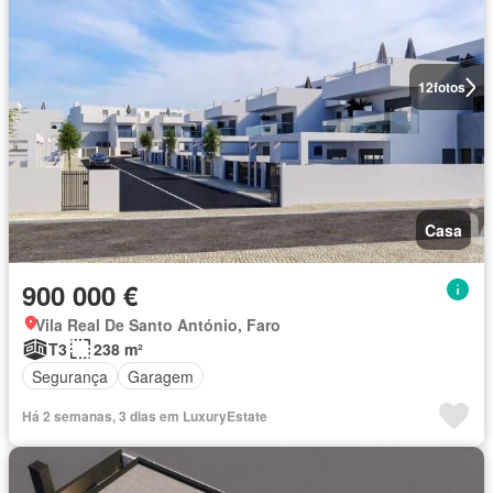
12
fotos
Casa
900 000 €
Vila Real De Santo António, Faro
T3
238 m²
Segurança
Garagem
Há 2 semanas, 3 dias em LuxuryEstate