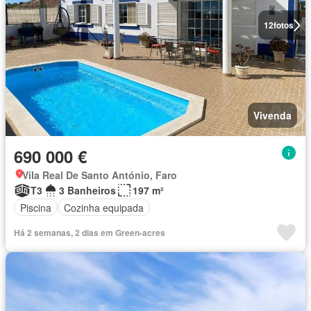
12
fotos
Vivenda
690 000 €
Vila Real De Santo António, Faro
T3
3 Banheiros
197 m²
Piscina
Cozinha equipada
Há 2 semanas, 2 dias em Green-acres