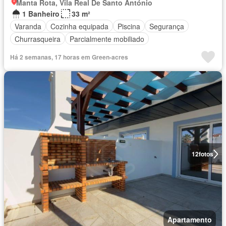
Manta Rota, Vila Real De Santo António
1 Banheiro
33 m²
Varanda
Cozinha equipada
Piscina
Segurança
Churrasqueira
Parcialmente mobiliado
Há 2 semanas, 17 horas em Green-acres
12
fotos
Apartamento