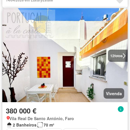
14/04/2026 em LuxuryEstate
12
fotos
Vivenda
380 000 €
Vila Real De Santo António, Faro
2 Banheiros
70 m²