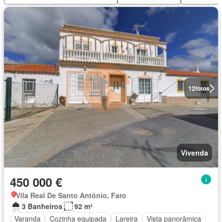
12
fotos
Vivenda
450 000 €
Vila Real De Santo António, Faro
3 Banheiros
92 m²
Varanda
Cozinha equipada
Lareira
Vista panorâmica