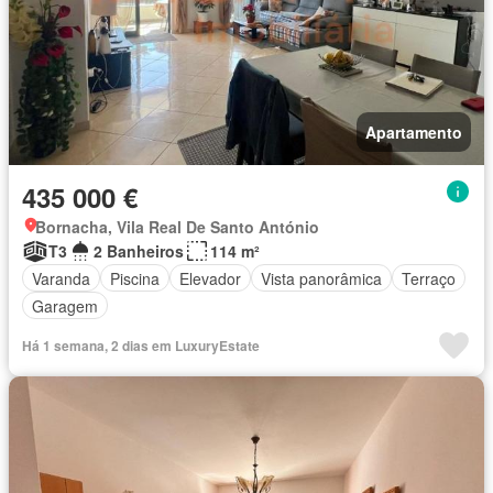
Apartamento
435 000 €
Bornacha, Vila Real De Santo António
T3
2 Banheiros
114 m²
Varanda
Piscina
Elevador
Vista panorâmica
Terraço
Garagem
Há 1 semana, 2 dias em LuxuryEstate