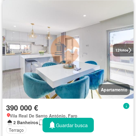
12
fotos
Apartamento
390 000 €
Vila Real De Santo António, Faro
2 Banheiros
89 m²
Guardar busca
Terraço