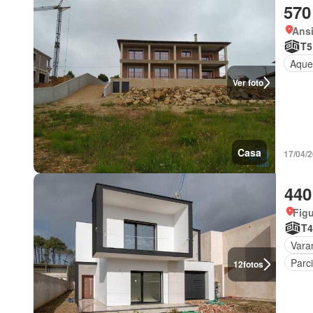
570
Ansi
T5
Aque
Ver foto
Casa
17/04/
440
Figu
T4
Vara
Parc
12
fotos