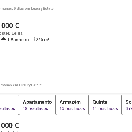
emanas, 5 dias em LuxuryEstate
 000 €
ster, Leiria
1 Banheiro
220 m²
emanas em LuxuryEstate
Apartamento
Armazém
Quinta
So
sultados
19 resultados
15 resultados
11 resultados
3 r
 000 €