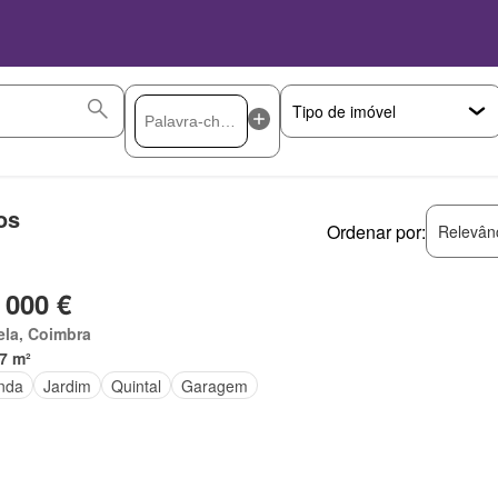
os
Ordenar por:
Relevân
 000 €
ela, Coimbra
7 m²
nda
Jardim
Quintal
Garagem