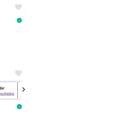
lar
Prédio
esultados
3 resultados