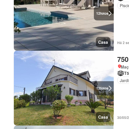
Pisci
12
fotos
Casa
Há 2 s
750
Maçã
T5
Jard
12
fotos
Casa
30/05/