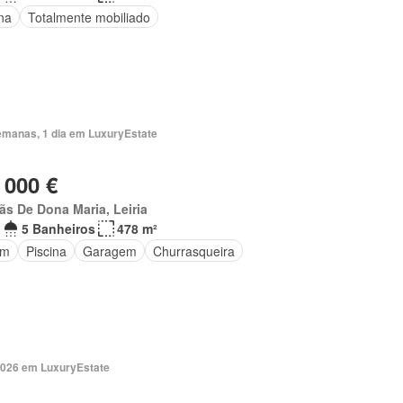
na
Totalmente mobiliado
emanas, 1 dia em LuxuryEstate
 000 €
s De Dona Maria, Leiria
5 Banheiros
478 m²
im
Piscina
Garagem
Churrasqueira
2026 em LuxuryEstate