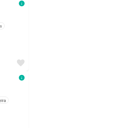
m
ira