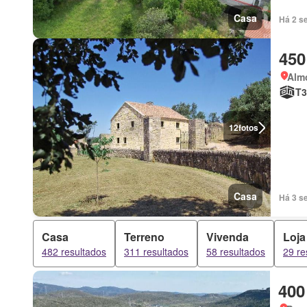
Casa
Há 2 s
450
Almo
T3
12
fotos
Casa
Há 3 s
Casa
Terreno
Vivenda
Loja
482 resultados
311 resultados
58 resultados
29 re
400