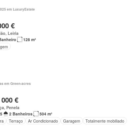
2025 em LuxuryEstate
000 €
ão, Leiria
Banheiro
128 m²
agem
ias em Green-acres
 000 €
ça, Penela
5
2 Banheiros
504 m²
ra
Terraço
Ar Condicionado
Garagem
Totalmente mobiliado