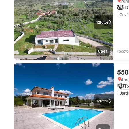
Pene
T3
Cozi
12
fotos
Casa
10/07/
550
Ansi
T5
Jard
12
fotos