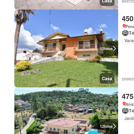
Casa
09/07/
450
Pen
T4
Vara
12
fotos
Casa
25/06/
475
Ansi
T4
Jard
12
fotos