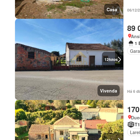
Casa
06/12/
89 
Ansi
1 
Gar
12
fotos
Vivenda
Há 6 d
170
Due
T1
Larei