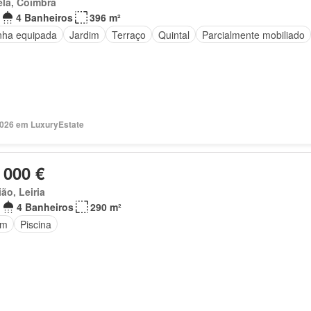
la, Coimbra
4 Banheiros
396 m²
nha equipada
Jardim
Terraço
Quintal
Parcialmente mobiliado
2026 em LuxuryEstate
 000 €
ão, Leiria
4 Banheiros
290 m²
im
Piscina