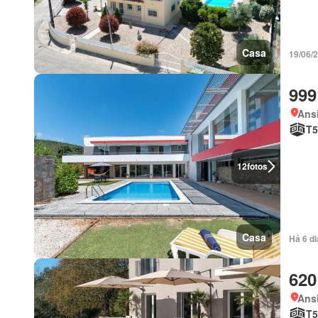
Casa
19/06/
999
Ansi
T5
12
fotos
Casa
Há 6 d
620
Ansi
T5