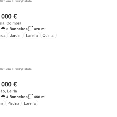
2026 em LuxuryEstate
 000 €
ela, Coimbra
3 Banheiros
420 m²
nda
Jardim
Lareira
Quintal
2026 em LuxuryEstate
 000 €
ão, Leiria
4 Banheiros
458 m²
im
Piscina
Lareira