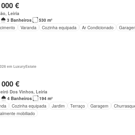
 000 €
ão, Leiria
3 Banheiros
530 m²
cimento
Varanda
Cozinha equipada
Ar Condicionado
Garage
2026 em LuxuryEstate
 000 €
eiró Dos Vinhos, Leiria
4 Banheiros
194 m²
nda
Cozinha equipada
Jardim
Terraço
Garagem
Churrasque
ialmente mobiliado